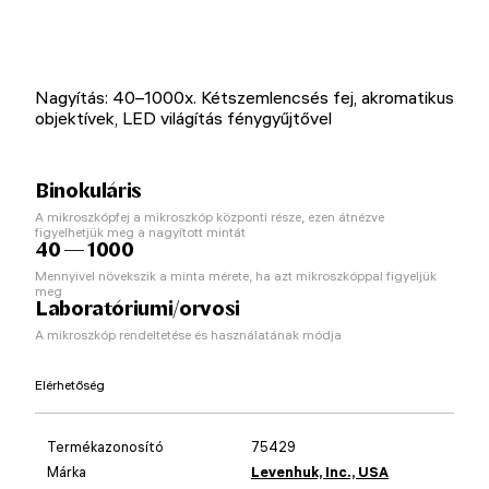
Nagyítás: 40–1000x. Kétszemlencsés fej, akromatikus
objektívek, LED világítás fénygyűjtővel
Binokuláris
A mikroszkópfej a mikroszkóp központi része, ezen átnézve
figyelhetjük meg a nagyított mintát
40 — 1000
Mennyivel növekszik a minta mérete, ha azt mikroszkóppal figyeljük
meg
Laboratóriumi/orvosi
A mikroszkóp rendeltetése és használatának módja
Elérhetőség
Termékazonosító
75429
Márka
Levenhuk, Inc., USA