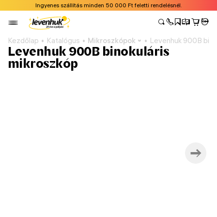
Ingyenes szállítás minden 50 000 Ft feletti rendelésnél.
Kezdőlap
Katalógus
Mikroszkópok
Levenhuk 900B binok
Levenhuk 900B binokuláris
mikroszkóp