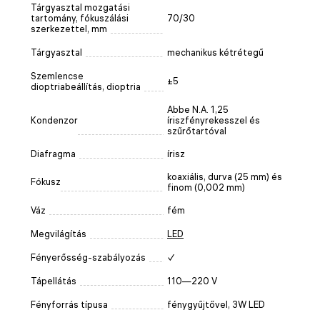
Tárgyasztal mozgatási
tartomány, fókuszálási
70/30
szerkezettel, mm
Tárgyasztal
mechanikus kétrétegű
Szemlencse
±5
dioptriabeállítás, dioptria
Abbe N.A. 1,25
Kondenzor
íriszfényrekesszel és
szűrőtartóval
Diafragma
írisz
koaxiális, durva (25 mm) és
Fókusz
finom (0,002 mm)
Váz
fém
Megvilágítás
LED
Fényerősség-szabályozás
✓
Tápellátás
110—220 V
Fényforrás típusa
fénygyűjtővel, 3W LED