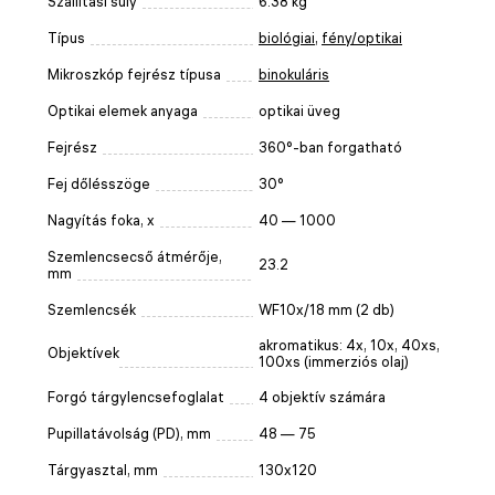
Szállítási súly
6.38 kg
Típus
biológiai
,
fény/optikai
Mikroszkóp fejrész típusa
binokuláris
Optikai elemek anyaga
optikai üveg
Fejrész
360°-ban forgatható
Fej dőlésszöge
30°
Nagyítás foka, x
40 — 1000
Szemlencsecső átmérője,
23.2
mm
Szemlencsék
WF10x/18 mm (2 db)
akromatikus: 4x, 10x, 40xs,
Objektívek
100xs (immerziós olaj)
Forgó tárgylencsefoglalat
4 objektív számára
Pupillatávolság (PD), mm
48 — 75
Tárgyasztal, mm
130x120