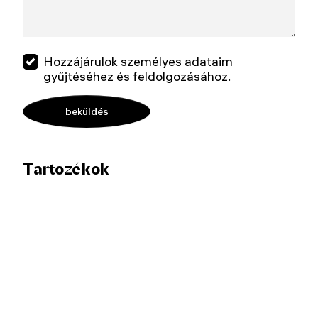
Hozzájárulok személyes adataim
gyűjtéséhez és feldolgozásához.
Tartozékok