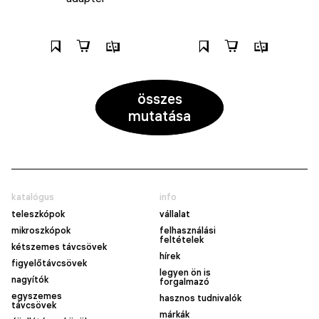
összes
mutatása
katalógus
info
teleszkópok
vállalat
mikroszkópok
felhasználási
feltételek
kétszemes távcsövek
hírek
figyelőtávcsövek
legyen ön is
nagyítók
forgalmazó
egyszemes
hasznos tudnivalók
távcsövek
márkák