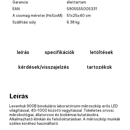
Garancia
élettartam
EAN
5905555005331
A csomag méretei (HxSzxM):
51x25x40 cm
Szállítási súly
6.38 kg
leírás
specifikációk
letöltések
kérdések/visszajelzés
tartozékok
Leírás
Levenhuk 900B binokuláris laboratóriumi mikroszkóp erős LED
világítással, 40–1000 közötti nagyítással. Tökéletes orvosi,
mikrobiológiai, állatorvosi és biokémiai kutatásokra.
Alkalmazható klinikán és felsőoktatásban. A mikroszkóp munkák
széles köréhez használható.