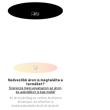
Kedvezőbb áron is megtalálta a
terméket?
Szerezze meg ugyanazon az áron,
és ajándékot is kap mellé!
Az ár kizárólag az online áruházra
érvényes, és eltérhet a
kiskereskedelmi boltok áraitól.