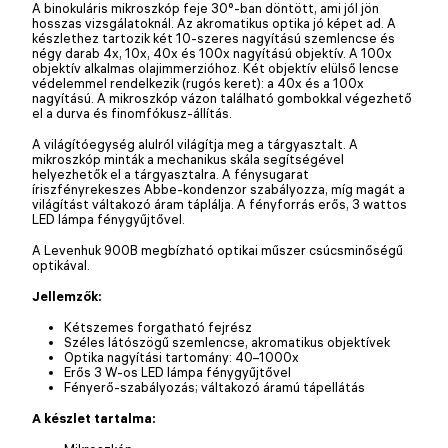
A binokuláris mikroszkóp feje 30°-ban döntött, ami jól jön
hosszas vizsgálatoknál. Az akromatikus optika jó képet ad. A
készlethez tartozik két 10-szeres nagyítású szemlencse és
négy darab 4x, 10x, 40x és 100x nagyítású objektív. A 100x
objektív alkalmas olajimmerzióhoz. Két objektív elülső lencse
védelemmel rendelkezik (rugós keret): a 40x és a 100x
nagyítású. A mikroszkóp vázon található gombokkal végezhető
el a durva és finomfókusz-állítás.
A világítóegység alulról világítja meg a tárgyasztalt. A
mikroszkóp minták a mechanikus skála segítségével
helyezhetők el a tárgyasztalra. A fénysugarat
íriszfényrekeszes Abbe-kondenzor szabályozza, míg magát a
világítást váltakozó áram táplálja. A fényforrás erős, 3 wattos
LED lámpa fénygyűjtővel.
A Levenhuk 900B megbízható optikai műszer csúcsminőségű
optikával.
Jellemzők:
Kétszemes forgatható fejrész
Széles látószögű szemlencse, akromatikus objektívek
Optika nagyítási tartomány: 40–1000x
Erős 3 W-os LED lámpa fénygyűjtővel
Fényerő-szabályozás; váltakozó áramú tápellátás
A készlet tartalma: