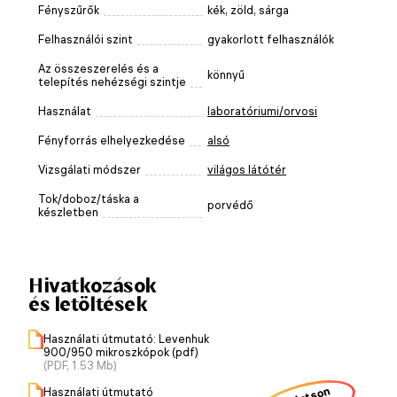
Fényszűrők
kék, zöld, sárga
Felhasználói szint
gyakorlott felhasználók
Az összeszerelés és a
könnyű
telepítés nehézségi szintje
Használat
laboratóriumi/orvosi
Fényforrás elhelyezkedése
alsó
Vizsgálati módszer
világos látótér
Tok/doboz/táska a
porvédő
készletben
Hivatkozások
és letöltések
Használati útmutató: Levenhuk
900/950 mikroszkópok (pdf)
(PDF, 1.53 Mb)
Használati útmutató