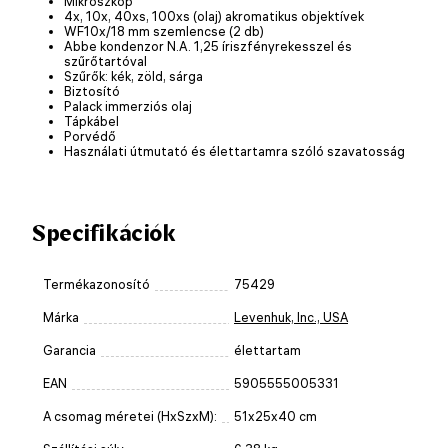
Mikroszkóp
4x, 10x, 40xs, 100xs (olaj) akromatikus objektívek
WF10x/18 mm szemlencse (2 db)
Abbe kondenzor N.A. 1,25 íriszfényrekesszel és
szűrőtartóval
Szűrők: kék, zöld, sárga
Biztosító
Palack immerziós olaj
Tápkábel
Porvédő
Használati útmutató és élettartamra szóló szavatosság
Specifikációk
Termékazonosító
75429
Márka
Levenhuk, Inc., USA
Garancia
élettartam
EAN
5905555005331
A csomag méretei (HxSzxM):
51x25x40 cm