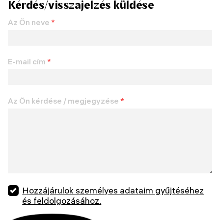
Kérdés/visszajelzés küldése
Az Ön neve
*
E-mail cím
*
Az Ön kérdése / megjegyzése
*
Hozzájárulok személyes adataim gyűjtéséhez
és feldolgozásához.