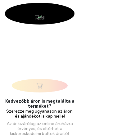
Kedvezőbb áron is megtalálta a
terméket?
Szerezze meg ugyanazon az áron,
és ajándékot is kap mellé!
Az ár kizárólag az online áruházra
érvényes, és eltérhet a
kiskereskedelmi boltok áraitól.