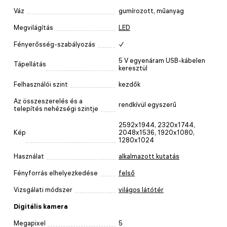
Váz
gumírozott, műanyag
Megvilágítás
LED
Fényerősség-szabályozás
✓
5 V egyenáram USB-kábelen
Tápellátás
keresztül
Felhasználói szint
kezdők
Az összeszerelés és a
rendkívül egyszerű
telepítés nehézségi szintje
2592x1944, 2320x1744,
Kép
2048x1536, 1920x1080,
1280x1024
Használat
alkalmazott kutatás
Fényforrás elhelyezkedése
felső
Vizsgálati módszer
világos látótér
Digitális kamera
Megapixel
5