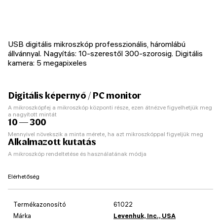
USB digitális mikroszkóp professzionális, háromlábú
állvánnyal. Nagyítás: 10-szerestől 300-szorosig. Digitális
kamera: 5 megapixeles
Digitális képernyő / PC monitor
A mikroszkópfej a mikroszkóp központi része, ezen átnézve figyelhetjük meg
a nagyított mintát
10 — 300
Mennyivel növekszik a minta mérete, ha azt mikroszkóppal figyeljük meg
Alkalmazott kutatás
A mikroszkóp rendeltetése és használatának módja
Elérhetőség
Termékazonosító
61022
Márka
Levenhuk, Inc., USA