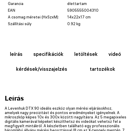
Garancia
élettartam
EAN
5905555004310
A csomag méretei (HxSzxM):
14x22x17 cm
Szállítási súly
0.92 kg
leírás
specifikációk
letöltések
videó
kérdések/visszajelzés
tartozékok
Leírás
A Levenhuk DTX 90 ideális eszköz olyan mérési eljárásokhoz,
amelyek nagy precizitást és pontos eredményeket igényelnek. A
mikroszkóp képes 10x és 300x közötti nagyításra. Az 5 megapixeles
digitális kamerával képeket készíthetsz és videókat vehetsz fel a
megfigyelt mintákról. A készletben található egy professzionális
háromlábú állvány mérési beosztással (8 cm az X-tengely mentén, 7