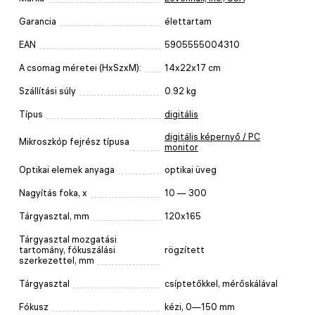
Garancia
élettartam
EAN
5905555004310
A csomag méretei (HxSzxM):
14x22x17 cm
Szállítási súly
0.92 kg
Típus
digitális
digitális képernyő / PC
Mikroszkóp fejrész típusa
monitor
Optikai elemek anyaga
optikai üveg
Nagyítás foka, x
10 — 300
Tárgyasztal, mm
120x165
Tárgyasztal mozgatási
tartomány, fókuszálási
rögzített
szerkezettel, mm
Tárgyasztal
csíptetőkkel, mérőskálával
Fókusz
kézi, 0—150 mm