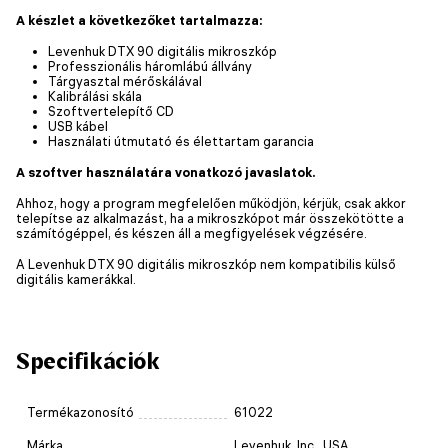
A készlet a következőket tartalmazza:
Levenhuk DTX 90 digitális mikroszkóp
Professzionális háromlábú állvány
Tárgyasztal mérőskálával
Kalibrálási skála
Szoftvertelepítő CD
USB kábel
Használati útmutató és élettartam garancia
A szoftver használatára vonatkozó javaslatok.
Ahhoz, hogy a program megfelelően működjön, kérjük, csak akkor
telepítse az alkalmazást, ha a mikroszkópot már összekötötte a
számítógéppel, és készen áll a megfigyelések végzésére.
A Levenhuk DTX 90 digitális mikroszkóp nem kompatibilis külső
digitális kamerákkal.
Specifikációk
Termékazonosító
61022
Márka
Levenhuk, Inc., USA