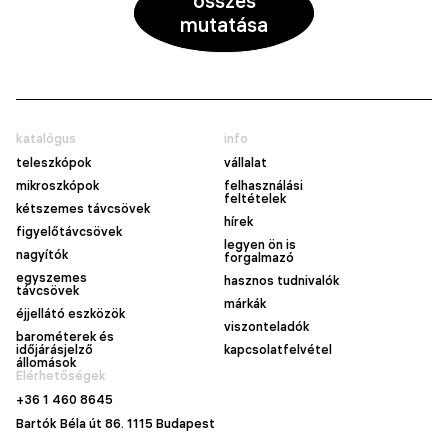
összes
mutatása
katalógus
info
teleszkópok
vállalat
mikroszkópok
felhasználási
feltételek
kétszemes távcsövek
hírek
figyelőtávcsövek
legyen ön is
nagyítók
forgalmazó
egyszemes
hasznos tudnivalók
távcsövek
márkák
éjjellátó eszközök
viszonteladók
barométerek és
időjárásjelző
kapcsolatfelvétel
állomások
Elérhetőségek
+36 1 460 8645
Bartók Béla út 86. 1115 Budapest