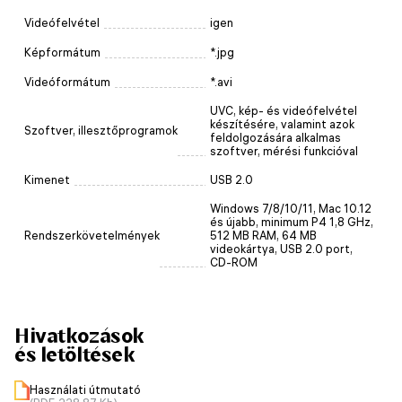
Videófelvétel
igen
Képformátum
*.jpg
Videóformátum
*.avi
UVC, kép- és videófelvétel
készítésére, valamint azok
Szoftver, illesztőprogramok
feldolgozására alkalmas
szoftver, mérési funkcióval
Kimenet
USB 2.0
Windows 7/8/10/11, Mac 10.12
és újabb, minimum P4 1,8 GHz,
Rendszerkövetelmények
512 MB RAM, 64 MB
videokártya, USB 2.0 port,
CD-ROM
Hivatkozások
és letöltések
Használati útmutató