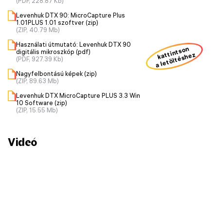
(PDF, 228.87 Kb)
Levenhuk DTX 90: MicroCapture Plus
1.01PLUS 1.01 szoftver (zip)
(ZIP, 40.79 Mb)
Használati útmutató: Levenhuk DTX 90
kattintson
digitális mikroszkóp (pdf)
a letöltéshez
(PDF, 927.39 Kb)
Nagyfelbontású képek (zip)
(ZIP, 89.63 Mb)
Levenhuk DTX MicroCapture PLUS 3.3 Win
10 Software (zip)
(ZIP, 15.55 Mb)
Videó