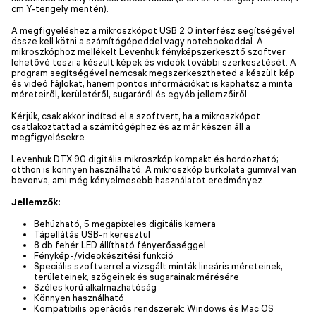
cm Y-tengely mentén).
A megfigyeléshez a mikroszkópot USB 2.0 interfész segítségével
össze kell kötni a számítógépeddel vagy notebookoddal. A
mikroszkóphoz mellékelt Levenhuk fényképszerkesztő szoftver
lehetővé teszi a készült képek és videók további szerkesztését. A
program segítségével nemcsak megszerkesztheted a készült kép
és videó fájlokat, hanem pontos információkat is kaphatsz a minta
méreteiről, kerületéről, sugaráról és egyéb jellemzőiről.
Kérjük, csak akkor indítsd el a szoftvert, ha a mikroszkópot
csatlakoztattad a számítógéphez és az már készen áll a
megfigyelésekre.
Levenhuk DTX 90 digitális mikroszkóp kompakt és hordozható;
otthon is könnyen használható. A mikroszkóp burkolata gumival van
bevonva, ami még kényelmesebb használatot eredményez.
Jellemzők:
Behúzható, 5 megapixeles digitális kamera
Tápellátás USB-n keresztül
8 db fehér LED állítható fényerősséggel
Fénykép-/videokészítési funkció
Speciális szoftverrel a vizsgált minták lineáris méreteinek,
területeinek, szögeinek és sugarainak mérésére
Széles körű alkalmazhatóság
Könnyen használható
Kompatibilis operációs rendszerek: Windows és Mac OS