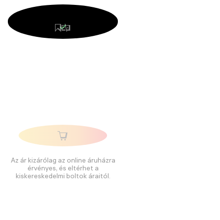
Az ár kizárólag az online áruházra
érvényes, és eltérhet a
kiskereskedelmi boltok áraitól.