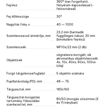
360°-ban forgatható,
Fejrész
fényáram-kapcsolással (-
felosztással)
Fej dőlésszöge
30°
Nagyítás foka, x
40 — 1000
23,2 mm (harmadik
Szemlencsecső átmérője, mm
függőleges tubus), 30 mm
(binokuláris fejrész)
Szemlencsék
WF10x/22 mm (2 db)
végtelenre korrigált, sík
akromatikus objektívlencsék:
Objektívek
4x, 10x, 40xs, 60xs, 100xs
(olaj)
Forgó tárgylencsefoglalat
5 objektív számára
Pupillatávolság (PD), mm
48 — 75
Tárgyasztal, mm
180x160
Tárgyasztal mozgatási
80/50 (mozgás vízszintes (X
tartomány, fókuszálási
és Y) irányban)
szerkezettel, mm