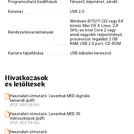
Programozható beállítások
fényerő, képméret, záridő
Kimenet
USB 2.0
Windows 8/10/11 (32 vagy 64
bites), Mac OS X, Linux, 2,8
GHz-es Intel Core 2 vagy
Rendszerkövetelmények
annál nagyobb teljesítményű
processzor, legalább 2 GB
RAM, USB 2.0 port, CD-ROM
Kamera tápellátása
USB-kábelen keresztül
Hivatkozások
és letöltések
Használati útmutató: Levenhuk MED digitális
kamerák (pdf)
(PDF, 499.99 Kb)
Használati útmutató: Levenhuk MED 35
mikroszkópok (pdf)
(PDF, 950.38 Kb)
Használati útmutató