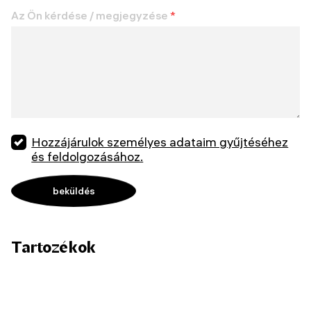
Az Ön kérdése / megjegyzése
*
Hozzájárulok személyes adataim gyűjtéséhez
és feldolgozásához.
Tartozékok