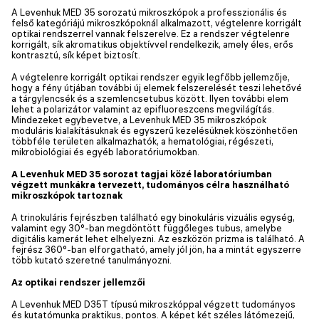
A Levenhuk MED 35 sorozatú mikroszkópok a professzionális és
felső kategóriájú mikroszkópoknál alkalmazott, végtelenre korrigált
optikai rendszerrel vannak felszerelve. Ez a rendszer végtelenre
korrigált, sík akromatikus objektívvel rendelkezik, amely éles, erős
kontrasztú, sík képet biztosít.
A végtelenre korrigált optikai rendszer egyik legfőbb jellemzője,
hogy a fény útjában további új elemek felszerelését teszi lehetővé
a tárgylencsék és a szemlencsetubus között. Ilyen további elem
lehet a polarizátor valamint az epifluoreszcens megvilágítás.
Mindezeket egybevetve, a Levenhuk MED 35 mikroszkópok
moduláris kialakításuknak és egyszerű kezelésüknek köszönhetően
többféle területen alkalmazhatók, a hematológiai, régészeti,
mikrobiológiai és egyéb laboratóriumokban.
A Levenhuk MED 35 sorozat tagjai közé laboratóriumban
végzett munkákra tervezett, tudományos célra használható
mikroszkópok tartoznak
A trinokuláris fejrészben található egy binokuláris vizuális egység,
valamint egy 30°-ban megdöntött függőleges tubus, amelybe
digitális kamerát lehet elhelyezni. Az eszközön prizma is található. A
fejrész 360°-ban elforgatható, amely jól jön, ha a mintát egyszerre
több kutató szeretné tanulmányozni.
Az optikai rendszer jellemzői
A Levenhuk MED D35T típusú mikroszkóppal végzett tudományos
és kutatómunka praktikus, pontos. A képet két széles látómezejű,