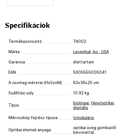
Specifikációk
Termékazonosító
74002
Márka
Levenhuk, Inc., USA
Garancia
élettartam
EAN
5905555005041
A csomag méretei (HxSzxM):
62x36x25 cm
Szállítási súly
10.92 kg
biológiai
,
fény/optikai
,
Típus
digitális
Mikroszkóp fejrész típusa
trinokuláris
optikai üveg gombaölő
Optikai elemek anyaga
bevonattal