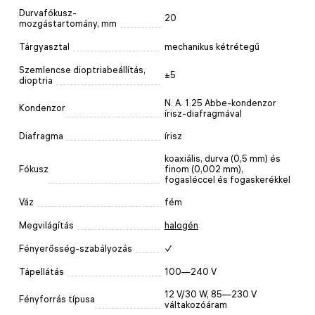
Durvafókusz-
20
mozgástartomány, mm
Tárgyasztal
mechanikus kétrétegű
Szemlencse dioptriabeállítás,
±5
dioptria
N. A. 1.25 Abbe-kondenzor
Kondenzor
írisz-diafragmával
Diafragma
írisz
koaxiális, durva (0,5 mm) és
Fókusz
finom (0,002 mm),
fogasléccel és fogaskerékkel
Váz
fém
Megvilágítás
halogén
Fényerősség-szabályozás
✓
Tápellátás
100—240 V
12 V/30 W, 85—230 V
Fényforrás típusa
váltakozóáram