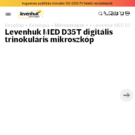
Ingyenes szállítás minden 50 000 Ft feletti rendelésnél.
Kezdőlap
Katalógus
Mikroszkópok
Levenhuk MED D35T d
Levenhuk MED D35T digitális
trinokuláris mikroszkóp