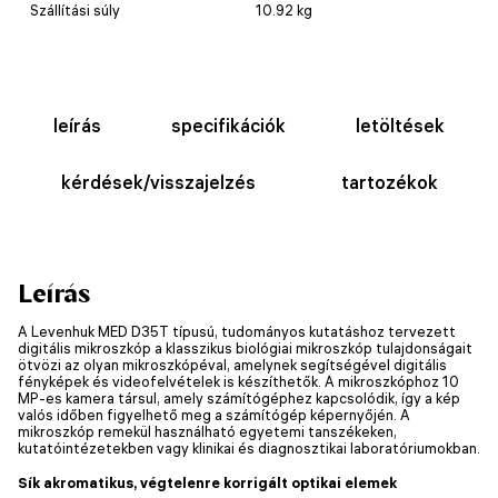
Szállítási súly
10.92 kg
leírás
specifikációk
letöltések
kérdések/visszajelzés
tartozékok
Leírás
A Levenhuk MED D35T típusú, tudományos kutatáshoz tervezett
digitális mikroszkóp a klasszikus biológiai mikroszkóp tulajdonságait
ötvözi az olyan mikroszkópéval, amelynek segítségével digitális
fényképek és videofelvételek is készíthetők. A mikroszkóphoz 10
MP-es kamera társul, amely számítógéphez kapcsolódik, így a kép
valós időben figyelhető meg a számítógép képernyőjén. A
mikroszkóp remekül használható egyetemi tanszékeken,
kutatóintézetekben vagy klinikai és diagnosztikai laboratóriumokban.
Sík akromatikus, végtelenre korrigált optikai elemek