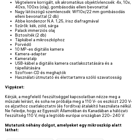
Végtelenre korrigált, sík akromatikus objektívlencsék: 4x, 10x,
40xs, 100xs (olaj), gombásodás elleni bevonattal
Nagy látószögű szemlencsék: Wf10x/22 mm gombásodás
elleni bevonattal (2 db)
Abbe kondenzor N.A. 1,25, írisz diafragmával
Szűrők: kék, zöld, sárga
Palack immerziós olaj
Biztosíték (2 db)
Tápkábel a mikroszkóphoz
Porvédő
10 MP-es digitális kamera
Kamera-adapter
Kameratalp
USB-kábel a digitális kamera csatlakoztatására és a
tápellátására
Szoftver-CD és meghajtók
Használati útmutató és élettartamra szóló szavatosság
Vigyázat:
Kérjük, a megfelelő feszültséggel kapcsolatban nézze meg a
műszaki leírást, és soha ne próbálja meg a 110 V- os eszközt 220 V-
os aljzathoz csatlakoztatni (és fordítva) átalakító használata nélkül.
Ne feledje, hogy az Egyesült Államokban és Kanadában a hálózati
feszültség 110 V, míg a legtöbb európai országban 220– 240 V.
Mutatunk néhány dolgot, amelyeket egy mikroszkóp alatt
láthat: