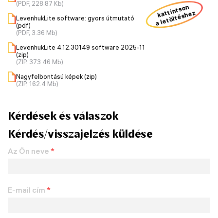
(PDF, 228.87 Kb)
kattintson
a letöltéshez
LevenhukLite software: gyors útmutató
(pdf)
(PDF, 3.36 Mb)
LevenhukLite 4.12.30149 software 2025-11
(zip)
(ZIP, 373.46 Mb)
Nagyfelbontású képek (zip)
(ZIP, 162.4 Mb)
Kérdések és válaszok
Kérdés/visszajelzés küldése
Az Ön neve
*
E-mail cím
*