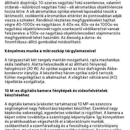
állítható dioptriájú, 10-szeres nagyítási fokú szemlencse, valamint
ötdarab – különböző nagyítási fokú – sík akromatikus objektívlencse
hozza létre. A sík akromatikus optikai elemek laposabbá teszik a
látómezőt, csökkentik a kromatikus eltérést és pontosabban adják
vissza a színeket. Rendkívül részletes megfigyeléseket hajthat
végre 40–1000x-es nagyításon. A 40x-es, 60x-os és 1000x-es
nagyítású objektívlencsék rugós szerkezetű védőkerettel vannak
felszerelve; a 100x-os nagyítású objektívlencséket olajimmerziós
megfigyelésnél lehet használni. Az élesség a durva- és
finomfókusz-állító gombokkal módosítható.
Kényelmes munka a mikroszkóp tárgylemezeivel
A tárgyasztalt két tengely mentén mozgatható, rajta mechanikus
skála található. Alatta helyezkedik el az állítható fényerejű
halogénizzó (30 W). Az optikai sugarat az írisz diafragmás Abbe-
kondenzor irányítja. A készlethez három optikai szűrő tartozik.
Köhler megvilágítást is alkalmazhat. A világítást váltóáramú (AC)
tápellátás szolgáltatja.
10 M-es digitális kamera fényképek és videofelvételek
készítéséhez
A digitális kamera (a készlet tartalmazza) 10 MP-es szenzora
segítségével nagy felbontású képeket készíthet. Ezenkívül nagy
képkocka-sebességű, egyenletes videókat is rögzíthet. A kamera a
képet online továbbítja a számítógép képernyőjére. Így könnyebben
és praktikusabban végezhetők el a laboratóriumi munkák,
csökkenthető a szemfáradtság és a feszültség a rotátorköpeny
izmaiban, mivel nem kell a szemlencsékbe tekinteni. Az erre a célra