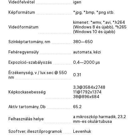
Videófelvétel
igen
Képformátum
*.jpg, *.bmp, *.png stb.
kimenet: *.wmv, *.avi, *.h264
Videóformátum
(Windows 8 és újabb), *h265
(Windows 10 és újabb)
Színképtartomány, nm
380—650
Fehéregyensúly
automata, kézi
Expozíció-szabályozás
0,4—2000 μs
Érzékenység, v / lux.sec @ 550
0.31
nm
3,3@3584x2748
Képkockasebesség
11@1792x1374
38@896x684
Aktív tartomány, Db
65.2
a mikroszkóp harmadik, 23,2
Felhasználás helye
mm-es okulártubusa
Szoftver, illesztőprogramok
Levenhuk