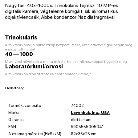
Nagyítás: 40x–1000x. Trinokuláris fejrész, 10 MP-es
digitális kamera, végtelenre korrigált, sík akromatikus
objektívlencsék, Abbe kondenzor írisz diafragmával
Trinokuláris
A mikroszkópfej a mikroszkóp központi része, ezen átnézve figyelhetjük meg
a nagyított mintát
40 — 1000
Mennyivel növekszik a minta mérete, ha azt mikroszkóppal figyeljük meg
Laboratóriumi/orvosi
A mikroszkóp rendeltetése és használatának módja
Elérhetőség
Termékazonosító
74002
Márka
Levenhuk, Inc., USA
Garancia
élettartam
EAN
5905555005041
A csomag méretei (HxSzxM):
62x36x25 cm