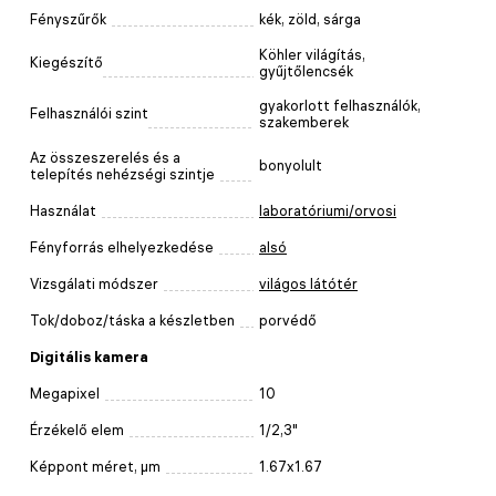
Fényszűrők
kék, zöld, sárga
Köhler világítás,
Kiegészítő
gyűjtőlencsék
gyakorlott felhasználók,
Felhasználói szint
szakemberek
Az összeszerelés és a
bonyolult
telepítés nehézségi szintje
Használat
laboratóriumi/orvosi
Fényforrás elhelyezkedése
alsó
Vizsgálati módszer
világos látótér
Tok/doboz/táska a készletben
porvédő
Digitális kamera
Megapixel
10
Érzékelő elem
1/2,3"
Képpont méret, μm
1.67x1.67