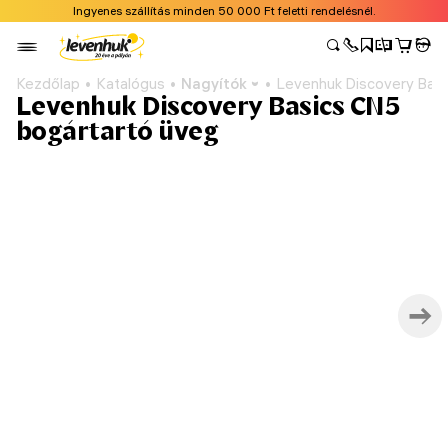
Ingyenes szállítás minden 50 000 Ft feletti rendelésnél.
Kezdőlap
Katalógus
Nagyítók
Levenhuk Discovery Basi
Levenhuk Discovery Basics CN5
bogártartó üveg