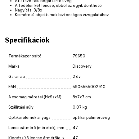
Átlátszó falú bogártartó üveg
A fedélen két lencse, ebből az egyik dönthető
Nagyítás: 3/8x
Kisméretű objektumok biztonságos vizsgálatához
Specifikációk
Termékazonosító
79650
Márka
Discovery
Garancia
2 év
EAN
5905555002910
A csomag méretei (HxSzxM):
8x7x7 cm
Szállítási súly
0.07 kg
Optikai elemek anyaga
optikai polimerüveg
Lencseátmérő (méretek), mm
47
Kiegészítő lencse átmérője, x
47