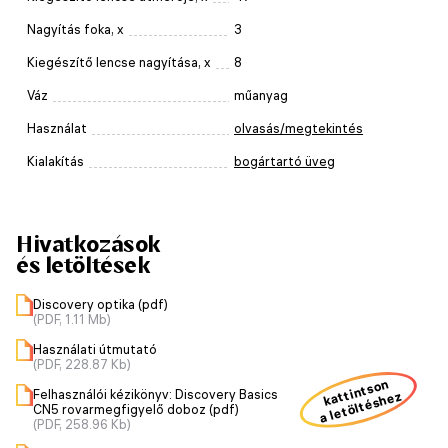
Nagyítás foka, x
3
Kiegészítő lencse nagyítása, x
8
Váz
műanyag
Használat
olvasás/megtekintés
Kialakítás
bogártartó üveg
Hivatkozások
és letöltések
Discovery optika (pdf)
(PDF, 1.11 Mb)
Használati útmutató
(PDF, 228.87 Kb)
kattintson
Felhasználói kézikönyv: Discovery Basics
a letöltéshez
CN5 rovarmegfigyelő doboz (pdf)
(PDF, 258.96 Kb)