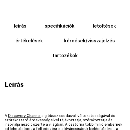
leírás
specifikációk
letöltések
értékelések
kérdések/visszajelzés
tartozékok
Leírás
A
Discovery Channel
a glóbusz csodáival, változatosságával és
szórakoztató érdekességeivel tájékoztatja, szórakoztatja és
inspirálja nézőit szerte a világban. A csatorna több millió embernek
ad lehetőséget a felfedezésre, a kíváncsiságuk kielégítésére – a