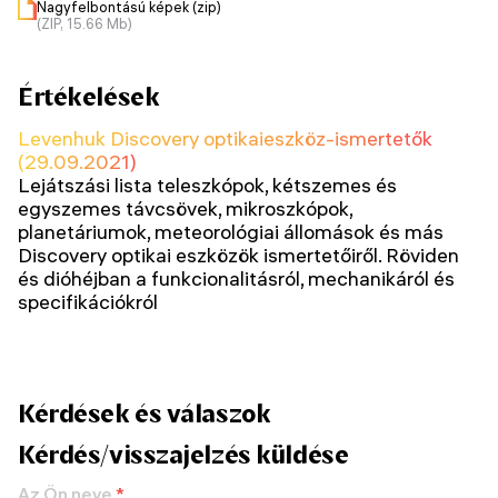
Nagyfelbontású képek (zip)
(ZIP, 15.66 Mb)
Értékelések
Levenhuk Discovery optikaieszköz-ismertetők
(29.09.2021)
Lejátszási lista teleszkópok, kétszemes és
egyszemes távcsövek, mikroszkópok,
planetáriumok, meteorológiai állomások és más
Discovery optikai eszközök ismertetőiről. Röviden
és dióhéjban a funkcionalitásról, mechanikáról és
specifikációkról
Kérdések és válaszok
Kérdés/visszajelzés küldése
Az Ön neve
*