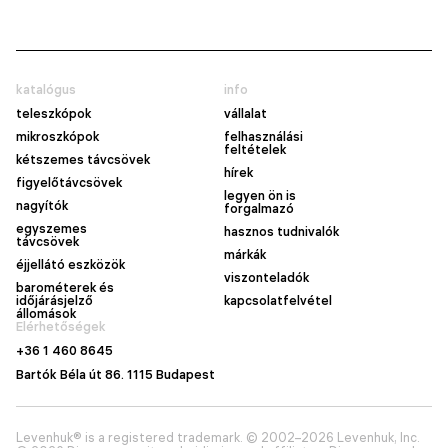
katalógus
info
teleszkópok
vállalat
mikroszkópok
felhasználási
feltételek
kétszemes távcsövek
hírek
figyelőtávcsövek
legyen ön is
nagyítók
forgalmazó
egyszemes
hasznos tudnivalók
távcsövek
márkák
éjjellátó eszközök
viszonteladók
barométerek és
időjárásjelző
kapcsolatfelvétel
állomások
Elérhetőségek
+36 1 460 8645
Bartók Béla út 86. 1115 Budapest
Levenhuk® is a registered trademark. © 2002–2026 Levenhuk, Inc.