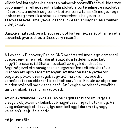
különböző kategóriákba tartozó műsorok összeállításával, ideértve
tudományt, a felfedezést, a kalandokat, a történelmet és azokat a
műsorokat, amelyek segítenek betekinteni a kulisszák mögé, hogy
jobban megismerjük azokat az embereket, a helyeket, a
szervezeteket, amelyekkel osztozunk ezen a világban és amelyek
alakítják azt.
Büszkén mutatjuk be a Discovery optika termékcsaládot, amelyet a
Levenhuk gyártott és a Discovery inspirált.
A Levenhuk Discovery Basics CN5 bogártartó üveg egy kisméretű
üvegedény, amelynek falai átlátszóak, a fedelén pedig két
nagyítólencse is található – ezekből az egyik dönthető is.
Segítségével biztonságosan és egyszerűen felfedezhetők a
világban élő apró teremtmények. Az üvegbe behelyezhetők
bogarak, pókok, szúnyogok vagy akár halak is – ez esetben
természetesen először fel kell tölteni vízzel. Ezután az objektum
minden szögből megvizsgálható. Az üvegbe betehetők továbbá
gallyak, algák, ásványi anyagok stb.
Az objektívlencse 3x-os és 8x-os nagyítást biztosít, vagyis a
vizsgált objektumok különböző nagyítással figyelhetők meg. Az
üveg műanyagból készült, így nem kell aggódni amiatt, hogy
véletlenül leejti és eltörik.
Fő jellemzők: