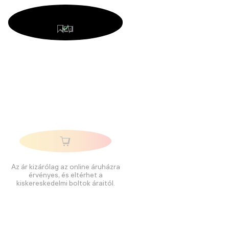
Az ár kizárólag az online áruházra
érvényes, és eltérhet a
kiskereskedelmi boltok áraitól.