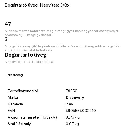
Bogártartó üveg. Nagyítás: 3/8x
47
A lencse mérete határozza meg a megfigyelt kép nagyítását és fényerejét
olvasáskor, ill. megfigyeléskor
3
A nagyítás a nagyító legfontosabb jellemzője – minél nagyobb a nagyítás,
annál több részletet láthat vele
Bogártartó üveg
A nagyító típusa, ill. kialakítása
Elérhetőség
Termékazonosító
79650
Márka
Discovery
Garancia
2 év
EAN
5905555002910
A csomag méretei (HxSzxM):
8x7x7 cm
Szállítási súly
0.07 kg