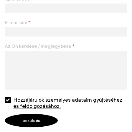
E-mail cím
*
Az Ön kérdése / megjegyzése
*
Hozzájárulok személyes adataim gyűjtéséhez
és feldolgozásához.