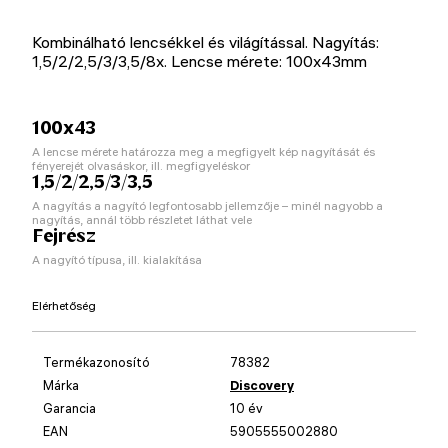
Kombinálható lencsékkel és világítással. Nagyítás:
1,5/2/2,5/3/3,5/8x. Lencse mérete: 100x43mm
100x43
A lencse mérete határozza meg a megfigyelt kép nagyítását és
fényerejét olvasáskor, ill. megfigyeléskor
1,5/2/2,5/3/3,5
A nagyítás a nagyító legfontosabb jellemzője – minél nagyobb a
nagyítás, annál több részletet láthat vele
Fejrész
A nagyító típusa, ill. kialakítása
Elérhetőség
Termékazonosító
78382
Márka
Discovery
Garancia
10 év
EAN
5905555002880