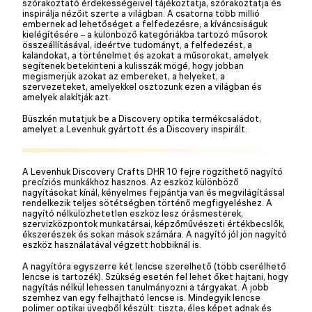
szórakoztató érdekességeivel tájékoztatja, szórakoztatja és
inspirálja nézőit szerte a világban. A csatorna több millió
embernek ad lehetőséget a felfedezésre, a kíváncsiságuk
kielégítésére – a különböző kategóriákba tartozó műsorok
összeállításával, ideértve tudományt, a felfedezést, a
kalandokat, a történelmet és azokat a műsorokat, amelyek
segítenek betekinteni a kulisszák mögé, hogy jobban
megismerjük azokat az embereket, a helyeket, a
szervezeteket, amelyekkel osztozunk ezen a világban és
amelyek alakítják azt.
Büszkén mutatjuk be a Discovery optika termékcsaládot,
amelyet a Levenhuk gyártott és a Discovery inspirált.
A Levenhuk Discovery Crafts DHR 10 fejre rögzíthető nagyító
precíziós munkákhoz hasznos. Az eszköz különböző
nagyításokat kínál, kényelmes fejpántja van és megvilágítással
rendelkezik teljes sötétségben történő megfigyeléshez. A
nagyító nélkülözhetetlen eszköz lesz órásmesterek,
szervizközpontok munkatársai, képzőművészeti értékbecslők,
ékszerészek és sokan mások számára. A nagyító jól jön nagyító
eszköz használatával végzett hobbiknál is.
A nagyítóra egyszerre két lencse szerelhető (több cserélhető
lencse is tartozék). Szükség esetén fel lehet őket hajtani, hogy
nagyítás nélkül lehessen tanulmányozni a tárgyakat. A jobb
szemhez van egy felhajtható lencse is. Mindegyik lencse
polimer optikai üvegből készült: tiszta, éles képet adnak és