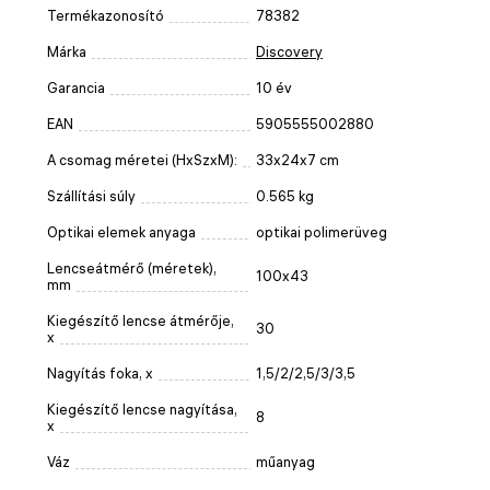
Termékazonosító
78382
Márka
Discovery
Garancia
10 év
EAN
5905555002880
A csomag méretei (HxSzxM):
33x24x7 cm
Szállítási súly
0.565 kg
Optikai elemek anyaga
optikai polimerüveg
Lencseátmérő (méretek),
100x43
mm
Kiegészítő lencse átmérője,
30
x
Nagyítás foka, x
1,5/2/2,5/3/3,5
Kiegészítő lencse nagyítása,
8
x
Váz
műanyag