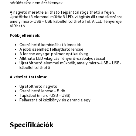
sérülésekre nem érzékenyek.
A nagyító méretre állítható fejpánttal rögzíthető a fejen.
Újratölthető elemmel működő LED-világítás áll rendelkezésre,
amely micro-USB – USB kábellel tölthető fel. A LED fényereje
állítható.
Főbb jellemzők:
Cserélhető kombinálható lencsék
A jobb szemhez felhajtható lencse
A lencse anyaga: polimer optikai üveg
Állítható LED világítás fényerő-szabályozással
Újratölthető elemmel működik, amely micro-USB – USB-
kábellel tölthető
A készlet tartalma:
Újratölthető nagyító
Cserélhető lencse – 5 db
Tápkábel (micro-USB – USB)
Felhasználói kézikönyv és garanciajegy
Specifikációk