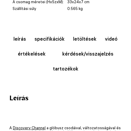
A csomag méretei (HxSzxM):
33x24x7 cm
Szállítási súly
0.565 kg
leírás
specifikációk
letöltések
videó
értékelések
kérdések/visszajelzés
tartozékok
Leírás
A
Discovery Channel
a glóbusz csodáival, változatosságával és