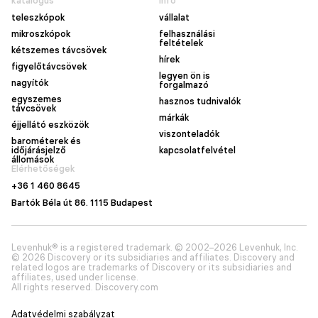
katalógus
info
teleszkópok
vállalat
mikroszkópok
felhasználási
feltételek
kétszemes távcsövek
hírek
figyelőtávcsövek
legyen ön is
nagyítók
forgalmazó
egyszemes
hasznos tudnivalók
távcsövek
márkák
éjjellátó eszközök
viszonteladók
barométerek és
időjárásjelző
kapcsolatfelvétel
állomások
Elérhetőségek
+36 1 460 8645
Bartók Béla út 86. 1115 Budapest
Levenhuk® is a registered trademark. © 2002–2026 Levenhuk, Inc.
© 2026 Discovery or its subsidiaries and affiliates. Discovery and
related logos are trademarks of Discovery or its subsidiaries and
affiliates, used under license.
All rights reserved. Discovery.com
Adatvédelmi szabályzat