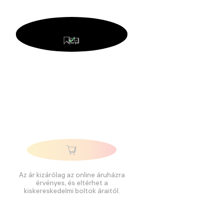
Az ár kizárólag az online áruházra
érvényes, és eltérhet a
kiskereskedelmi boltok áraitól.