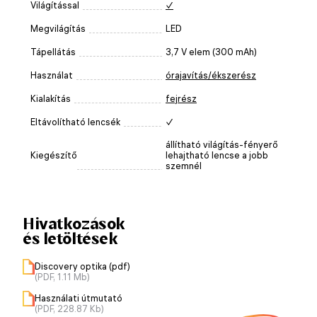
Világítással
✓
Megvilágítás
LED
Tápellátás
3,7 V elem (300 mAh)
Használat
órajavítás/ékszerész
Kialakítás
fejrész
Eltávolítható lencsék
✓
állítható világítás-fényerő
Kiegészítő
lehajtható lencse a jobb
szemnél
Hivatkozások
és letöltések
Discovery optika (pdf)
(PDF, 1.11 Mb)
Használati útmutató
(PDF, 228.87 Kb)