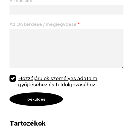
E-mail cím
*
Az Ön kérdése / megjegyzése
*
Hozzájárulok személyes adataim
gyűjtéséhez és feldolgozásához.
Tartozékok