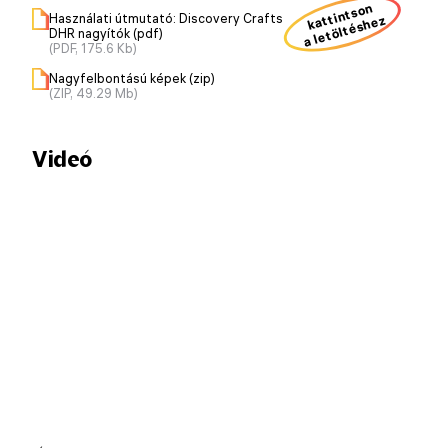
kattintson
Használati útmutató: Discovery Crafts
a letöltéshez
DHR nagyítók (pdf)
(PDF, 175.6 Kb)
Nagyfelbontású képek (zip)
(ZIP, 49.29 Mb)
Videó