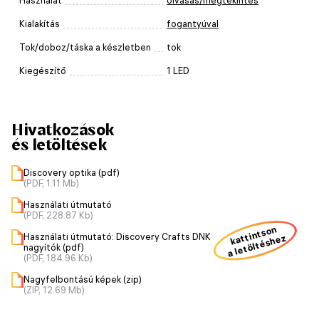
Használat
olvasás/megtekintés
Kialakítás
fogantyúval
Tok/doboz/táska a készletben
tok
Kiegészítő
1 LED
Hivatkozások
és letöltések
Discovery optika (pdf)
(PDF, 1.11 Mb)
Használati útmutató
(PDF, 228.87 Kb)
kattintson
Használati útmutató: Discovery Crafts DNK
a letöltéshez
nagyítók (pdf)
(PDF, 184.96 Kb)
Nagyfelbontású képek (zip)
(ZIP, 12.69 Mb)