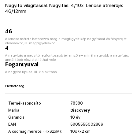
Nagyító világítással. Nagyítás: 4/10x. Lencse átmérője:
46/12mm
46
A lencse mérete határozza meg a megfigyelt kép nagyítását és fényerejét
olvasáskor, ill. megfigyeléskor
4
A nagyítás a nagyító legfontosabb jellemzője – minél nagyobb a nagyítás,
annál több részletet láthat vele
Fogantyúval
A nagyító típusa, ill. kialakítása
Elérhetőség
Termékazonosító
78380
Márka
Discovery
Garancia
10 év
EAN
5905555002866
A csomag méretei (HxSzxM):
10x7x2 cm