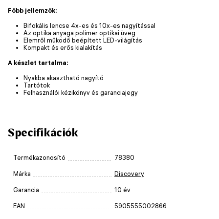
Főbb jellemzők:
Bifokális lencse 4x-es és 10x-es nagyítással
Az optika anyaga polimer optikai üveg
Elemről működő beépített LED-világítás
Kompakt és erős kialakítás
A készlet tartalma:
Nyakba akasztható nagyító
Tartótok
Felhasználói kézikönyv és garanciajegy
Specifikációk
Termékazonosító
78380
Márka
Discovery
Garancia
10 év
EAN
5905555002866