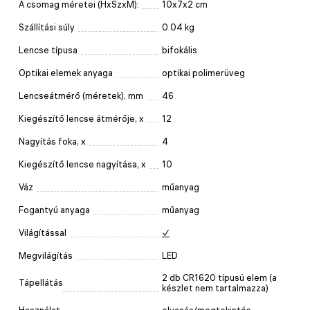
A csomag méretei (HxSzxM):
10x7x2 cm
Szállítási súly
0.04 kg
Lencse típusa
bifokális
Optikai elemek anyaga
optikai polimerüveg
Lencseátmérő (méretek), mm
46
Kiegészítő lencse átmérője, x
12
Nagyítás foka, x
4
Kiegészítő lencse nagyítása, x
10
Váz
műanyag
Fogantyú anyaga
műanyag
Világítással
✓
Megvilágítás
LED
2 db CR1620 típusú elem (a
Tápellátás
készlet nem tartalmazza)