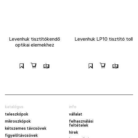
Levenhuk tisztítókendő
Levenhuk LP10 tisztító toll
optikai elemekhez
katalógus
info
teleszkópok
vállalat
mikroszkópok
felhasználási
feltételek
kétszemes távcsövek
hírek
figyelőtávcsövek