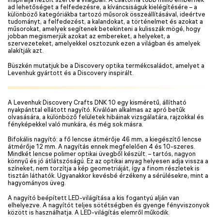
ad lehetőséget a felfedezésre, a kíváncsiságuk kielégítésére – a
különböző kategóriákba tartozó műsorok összeállításával, ideértve
tudományt, a felfedezést, a kalandokat, a történelmet és azokat a
műsorokat, amelyek segítenek betekinteni a kulisszák mögé, hogy
jobban megismerjük azokat az embereket, a helyeket, a
szervezeteket, amelyekkel osztozunk ezen a világban és amelyek
alakítják azt.
Büszkén mutatjuk be a Discovery optika termékcsaládot, amelyet a
Levenhuk gyártott és a Discovery inspirált.
A Levenhuk Discovery Crafts DNK 10 egy kisméretű, állítható
nyakpánttal ellátott nagyító. Kiválóan alkalmas az apró betűk
olvasására, a különböző felületek hibáinak vizsgálatára, rajzokkal és
fényképekkel való munkára, és még sok másra.
Bifokális nagyító: a fő lencse átmérője 46 mm, a kiegészítő lencse
átmérője 12 mm. A nagyítás ennek megfelelően 4 és 10-szeres.
Mindkét lencse polimer optikai üvegből készült. – tartós, nagyon
könnyű és jó átlátszóságú. Ez az optikai anyag helyesen adja vissza a
színeket, nem torzítja a kép geometriáját, így a finom részletek is
tisztán láthatók. Ugyanakkor kevésbé érzékeny a sérülésekre, mint a
hagyományos üveg.
A nagyító beépített LED-világítása a kis fogantyú alján van
elhelyezve. A nagyítót teljes sötétségben és gyenge fényviszonyok
között is használhatja. A LED-világítás elemről működik.