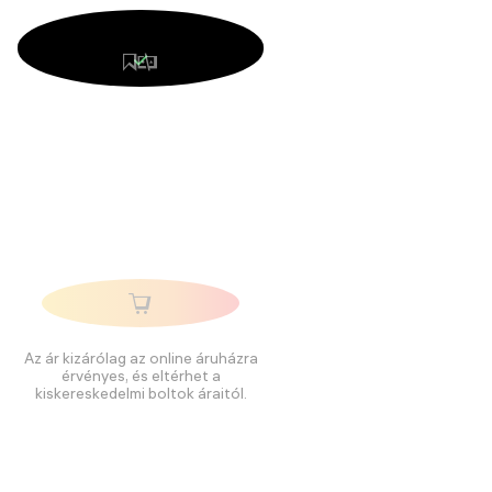
Az ár kizárólag az online áruházra
érvényes, és eltérhet a
kiskereskedelmi boltok áraitól.