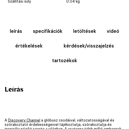
Szállítási súly
0.04 kg
leírás
specifikációk
letöltések
videó
értékelések
kérdések/visszajelzés
tartozékok
Leírás
A
Discovery Channel
a glóbusz csodáival, változatosságával és
szórakoztató érdekességeivel tájékoztatja, szórakoztatja és
inspirálja nézőit szerte a világban. A csatorna több millió embernek