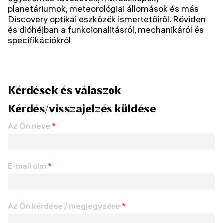
planetáriumok, meteorológiai állomások és más
Discovery optikai eszközök ismertetőiről. Röviden
és dióhéjban a funkcionalitásról, mechanikáról és
specifikációkról
Kérdések és válaszok
Kérdés/visszajelzés küldése
Az Ön neve
*
E-mail cím
*
Az Ön kérdése / megjegyzése
*