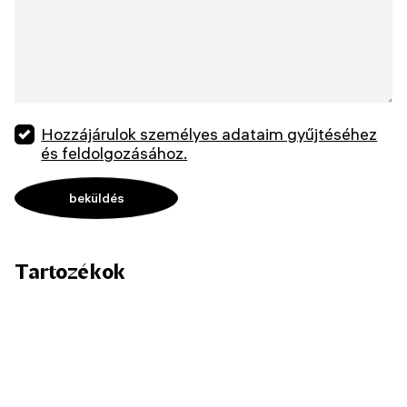
Hozzájárulok személyes adataim gyűjtéséhez
és feldolgozásához.
Tartozékok