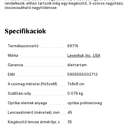
rendelkezik; ehhez tartozik még egy kiegészítő, 3-szoros nagyítású,
összecsukható nagyítólencse.
Specifikációk
Termékazonosító
69716
Márka
Levenhuk, Inc., USA
Garancia
élettartam
EAN
5905555002712
A csomag méretei (HxSzxM):
7x8x8 cm
Szállítási súly
0.076 kg
Optikai elemek anyaga
optikai polimerüveg
Lencseátmérő (méretek), mm
45
Kiegészítő lencse átmérője, x
35