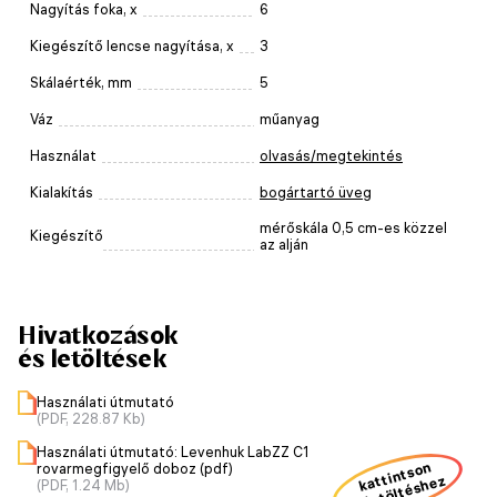
Nagyítás foka, x
6
Kiegészítő lencse nagyítása, x
3
Skálaérték, mm
5
Váz
műanyag
Használat
olvasás/megtekintés
Kialakítás
bogártartó üveg
mérőskála 0,5 cm-es közzel
Kiegészítő
az alján
Hivatkozások
és letöltések
Használati útmutató
(PDF, 228.87 Kb)
Használati útmutató: Levenhuk LabZZ C1
kattintson
rovarmegfigyelő doboz (pdf)
a letöltéshez
(PDF, 1.24 Mb)