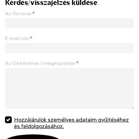
Kérdés/visszajelzés küldése
Az Ön neve
*
E-mail cím
*
Az Ön kérdése / megjegyzése
*
Hozzájárulok személyes adataim gyűjtéséhez
és feldolgozásához.