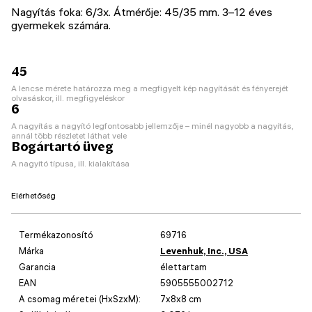
Nagyítás foka: 6/3х. Átmérője: 45/35 mm. 3–12 éves
gyermekek számára.
45
A lencse mérete határozza meg a megfigyelt kép nagyítását és fényerejét
olvasáskor, ill. megfigyeléskor
6
A nagyítás a nagyító legfontosabb jellemzője – minél nagyobb a nagyítás,
annál több részletet láthat vele
Bogártartó üveg
A nagyító típusa, ill. kialakítása
Elérhetőség
Termékazonosító
69716
Márka
Levenhuk, Inc., USA
Garancia
élettartam
EAN
5905555002712
A csomag méretei (HxSzxM):
7x8x8 cm