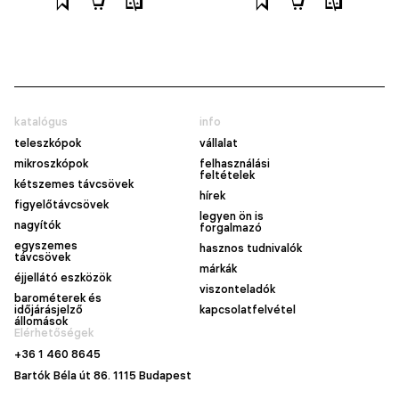
katalógus
info
teleszkópok
vállalat
mikroszkópok
felhasználási
feltételek
kétszemes távcsövek
hírek
figyelőtávcsövek
legyen ön is
nagyítók
forgalmazó
egyszemes
hasznos tudnivalók
távcsövek
márkák
éjjellátó eszközök
viszonteladók
barométerek és
időjárásjelző
kapcsolatfelvétel
állomások
Elérhetőségek
+36 1 460 8645
Bartók Béla út 86. 1115 Budapest