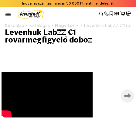
Ingyenes szállítás minden 50 000 Ft feletti rendelésnél.
Kezdőlap
Katalógus
Nagyítók
Levenhuk LabZZ C1 rova
Levenhuk LabZZ C1
rovarmegfigyelő doboz