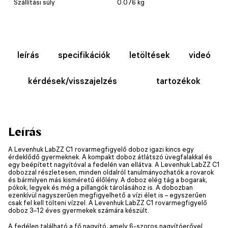
Szállítási súly
0.076 kg
leírás
specifikációk
letöltések
videó
kérdések/visszajelzés
tartozékok
Leírás
A Levenhuk LabZZ C1 rovarmegfigyelő doboz igazi kincs egy
érdeklődő gyermeknek. A kompakt doboz átlátszó üvegfalakkal és
egy beépített nagyítóval a fedelén van ellátva. A Levenhuk LabZZ C1
dobozzal részletesen, minden oldalról tanulmányozhatók a rovarok
és bármilyen más kisméretű élőlény. A doboz elég tág a bogarak,
pókok, legyek és még a pillangók tárolásához is. A dobozban
ezenkívül nagyszerűen megfigyelhető a vízi élet is – egyszerűen
csak fel kell tölteni vízzel. A Levenhuk LabZZ C1 rovarmegfigyelő
doboz 3–12 éves gyermekek számára készült.
A fedélen található a fő nagyító, amely 6-szoros nagyítóerővel