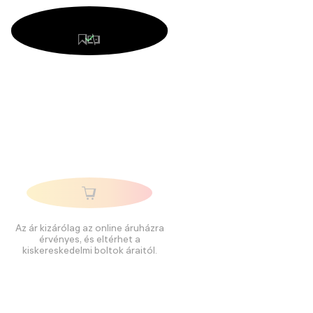
Az ár kizárólag az online áruházra
érvényes, és eltérhet a
kiskereskedelmi boltok áraitól.