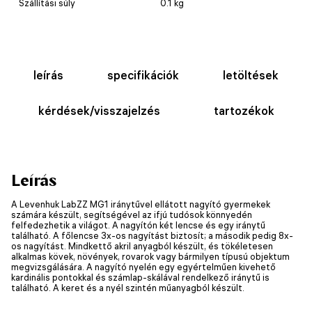
Szállítási súly
0.1 kg
leírás
specifikációk
letöltések
kérdések/visszajelzés
tartozékok
Leírás
A Levenhuk LabZZ MG1 iránytűvel ellátott nagyító gyermekek
számára készült, segítségével az ifjú tudósok könnyedén
felfedezhetik a világot. A nagyítón két lencse és egy iránytű
található. A főlencse 3x-os nagyítást biztosít; a második pedig 8x-
os nagyítást. Mindkettő akril anyagból készült, és tökéletesen
alkalmas kövek, növények, rovarok vagy bármilyen típusú objektum
megvizsgálására. A nagyító nyelén egy egyértelműen kivehető
kardinális pontokkal és számlap-skálával rendelkező iránytű is
található. A keret és a nyél szintén műanyagból készült.