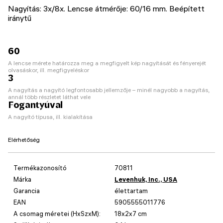
Nagyítás: 3x/8x. Lencse átmérője: 60/16 mm. Beépített
iránytű
60
A lencse mérete határozza meg a megfigyelt kép nagyítását és fényerejét
olvasáskor, ill. megfigyeléskor
3
A nagyítás a nagyító legfontosabb jellemzője – minél nagyobb a nagyítás,
annál több részletet láthat vele
Fogantyúval
A nagyító típusa, ill. kialakítása
Elérhetőség
Termékazonosító
70811
Márka
Levenhuk, Inc., USA
Garancia
élettartam
EAN
5905555011776
A csomag méretei (HxSzxM):
18x2x7 cm