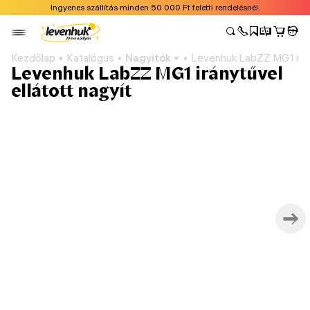
Ingyenes szállítás minden 50 000 Ft feletti rendelésnél.
Kezdőlap
Katalógus
Nagyítók
Levenhuk LabZZ MG1 irány
Levenhuk LabZZ MG1 iránytűvel
ellátott nagyít