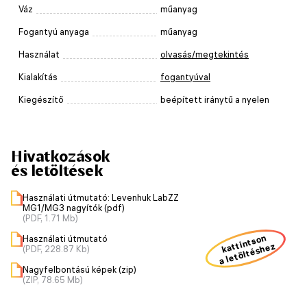
Váz
műanyag
Fogantyú anyaga
műanyag
Használat
olvasás/megtekintés
Kialakítás
fogantyúval
Kiegészítő
beépített iránytű a nyelen
Hivatkozások
és letöltések
Használati útmutató: Levenhuk LabZZ
MG1/MG3 nagyítók (pdf)
(PDF, 1.71 Mb)
kattintson
Használati útmutató
a letöltéshez
(PDF, 228.87 Kb)
Nagyfelbontású képek (zip)
(ZIP, 78.65 Mb)