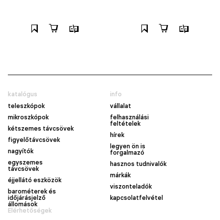
katalógus
info
teleszkópok
vállalat
mikroszkópok
felhasználási
feltételek
kétszemes távcsövek
hírek
figyelőtávcsövek
legyen ön is
nagyítók
forgalmazó
egyszemes
hasznos tudnivalók
távcsövek
márkák
éjjellátó eszközök
viszonteladók
barométerek és
időjárásjelző
kapcsolatfelvétel
állomások
Elérhetőségek