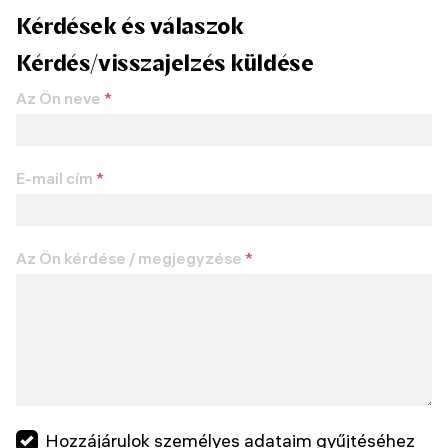
Kérdések és válaszok
Kérdés/visszajelzés küldése
Az Ön neve
*
E-mail cím
*
Az Ön kérdése / megjegyzése
*
Hozzájárulok személyes adataim gyűjtéséhez