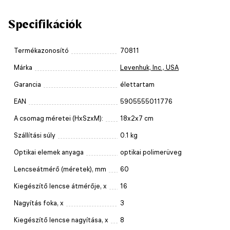
Specifikációk
Termékazonosító
70811
Márka
Levenhuk, Inc., USA
Garancia
élettartam
EAN
5905555011776
A csomag méretei (HxSzxM):
18x2x7 cm
Szállítási súly
0.1 kg
Optikai elemek anyaga
optikai polimerüveg
Lencseátmérő (méretek), mm
60
Kiegészítő lencse átmérője, x
16
Nagyítás foka, x
3
Kiegészítő lencse nagyítása, x
8