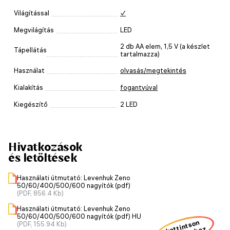
Világítással
✓
Megvilágítás
LED
2 db AA elem, 1,5 V (a készlet
Tápellátás
tartalmazza)
Használat
olvasás/megtekintés
Kialakítás
fogantyúval
Kiegészítő
2 LED
Hivatkozások
és letöltések
Használati útmutató: Levenhuk Zeno
50/60/400/500/600 nagyítók (pdf)
(PDF, 856.4 Kb)
Használati útmutató: Levenhuk Zeno
50/60/400/500/600 nagyítók (pdf) HU
kattintson
(PDF, 155.94 Kb)