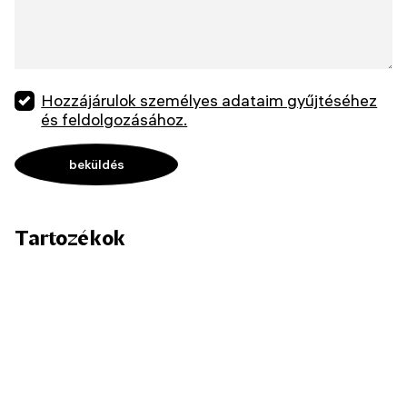
Hozzájárulok személyes adataim gyűjtéséhez
és feldolgozásához.
Tartozékok