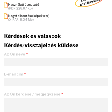
a letöltéshez
Használati útmutató
(PDF, 228.87 Kb)
Nagyfelbontású képek (rar)
(X-RAR, 8.04 Mb)
Kérdések és válaszok
Kérdés/visszajelzés küldése
Az Ön neve
*
E-mail cím
*
Az Ön kérdése / megjegyzése
*