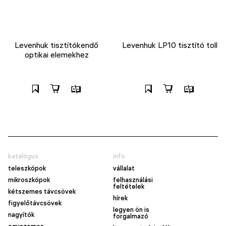
Levenhuk tisztítókendő
Levenhuk LP10 tisztító toll
optikai elemekhez
katalógus
info
teleszkópok
vállalat
mikroszkópok
felhasználási
feltételek
kétszemes távcsövek
hírek
figyelőtávcsövek
legyen ön is
nagyítók
forgalmazó