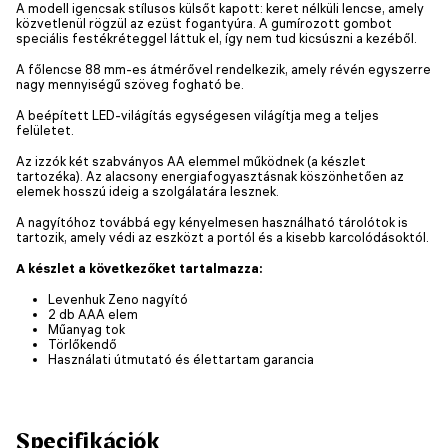
A modell igencsak stílusos külsőt kapott: keret nélküli lencse, amely
közvetlenül rögzül az ezüst fogantyúra. A gumírozott gombot
speciális festékréteggel láttuk el, így nem tud kicsúszni a kezéből.
A főlencse 88 mm-es átmérővel rendelkezik, amely révén egyszerre
nagy mennyiségű szöveg fogható be.
A beépített LED-világítás egységesen világítja meg a teljes
felületet.
Az izzók két szabványos AA elemmel működnek (a készlet
tartozéka). Az alacsony energiafogyasztásnak köszönhetően az
elemek hosszú ideig a szolgálatára lesznek.
A nagyítóhoz továbbá egy kényelmesen használható tárolótok is
tartozik, amely védi az eszközt a portól és a kisebb karcolódásoktól.
A készlet a következőket tartalmazza:
Levenhuk Zeno nagyító
2 db AAA elem
Műanyag tok
Törlőkendő
Használati útmutató és élettartam garancia
Specifikációk