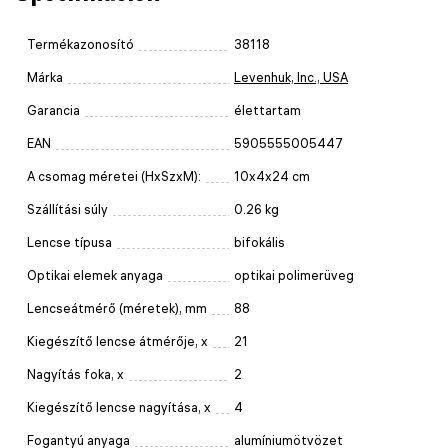
Termékazonosító
38118
Márka
Levenhuk, Inc., USA
Garancia
élettartam
EAN
5905555005447
A csomag méretei (HxSzxM):
10x4x24 cm
Szállítási súly
0.26 kg
Lencse típusa
bifokális
Optikai elemek anyaga
optikai polimerüveg
Lencseátmérő (méretek), mm
88
Kiegészítő lencse átmérője, x
21
Nagyítás foka, x
2
Kiegészítő lencse nagyítása, x
4
Fogantyú anyaga
alumíniumötvözet