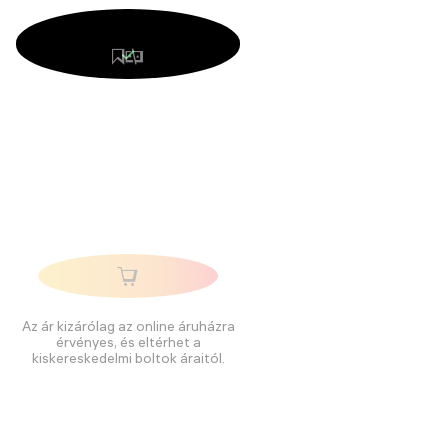
Az ár kizárólag az online áruházra
érvényes, és eltérhet a
kiskereskedelmi boltok áraitól.