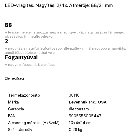
LED-világítás. Nagyítás: 2/4x. Atmérője: 88/21 mm
88
A lencse mérete határozza meg a megfigyelt kép nagyítását és fényerejét
olvasáskor, ill. megfigyeléskor
2
A nagyítás a nagyító legfontosabb jellemzője – minél nagyobb a nagyítás,
annál több részletet láthat vele
Fogantyúval
A nagyító típusa, ill. kialakítása
Elérhetőség
Termékazonosító
38118
Márka
Levenhuk, Inc., USA
Garancia
élettartam
EAN
5905555005447
A csomag méretei (HxSzxM):
10x4x24 cm
Szállítási súly
0.26 kg