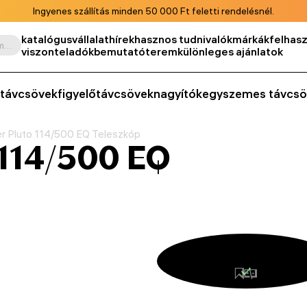
Ingyenes szállítás minden 50 000 Ft feletti rendelésnél.
katalógus
vállalat
hírek
hasznos tudnivalók
márkák
felhasz
Keresés termék, cikkszám, kategória stb. szerint
viszonteladók
bemutatóterem
különleges ajánlatok
távcsövek
figyelőtávcsövek
nagyítók
egyszemes távcsö
r Pluto 114/500 EQ Teleszkóp
 114/500 EQ