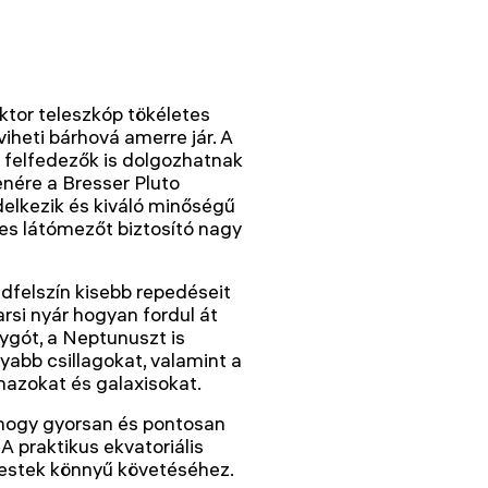
ktor teleszkóp tökéletes
iheti bárhová amerre jár. A
t felfedezők is dolgozhatnak
enére a Bresser Pluto
elkezik és kiváló minőségű
les látómezőt biztosító nagy
ldfelszín kisebb repedéseit
rsi nyár hogyan fordul át
ygót, a Neptunuszt is
yabb csillagokat, valamint a
mazokat és galaxisokat.
 hogy gyorsan és pontosan
 praktikus ekvatoriális
itestek könnyű követéséhez.