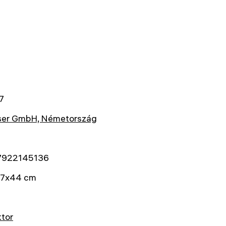
7
ser GmbH, Németország
7922145136
7x44 cm
ktor