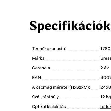
Specifikációk
Termékazonosító
1780
Márka
Bres
Garancia
2 év
EAN
400
A csomag méretei (HxSzxM):
24x8
Szállítási súly
12 kg
Optikai kialakítás
refle