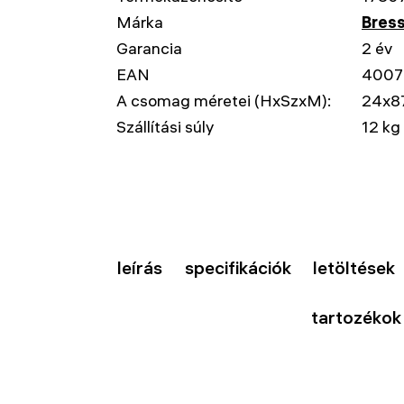
Márka
Bres
Garancia
2 év
EAN
4007
A csomag méretei (HxSzxM):
24x8
Szállítási súly
12 kg
leírás
specifikációk
letöltések
tartozékok