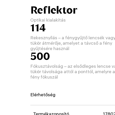
Reflektor
Optikai kialakítás
114
Rekesznyílás – a fénygyűjtő lencsék vag
tükör átmérője, amelyet a távcső a fény
gyűjtésére használ
500
Fókusztávolság – az elsődleges lencse 
tükör távolsága attól a ponttól, amelyre a
fény fókuszál
Elérhetőség
Termékazonosító
1780