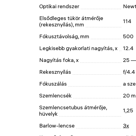
Optikai rendszer
Newt
Elsődleges tükör átmérője
114
(rekesznyílás), mm
Fókusztávolság, mm
500
Legkisebb gyakorlati nagyítás, x
12.4
Nagyítás foka, x
25 —
Rekesznyílás
f/4.4
Fókuszálás
a sz
Szemlencsék
20 m
Szemlencsetubus átmérője,
1,25
hüvelyk
Barlow-lencse
3x