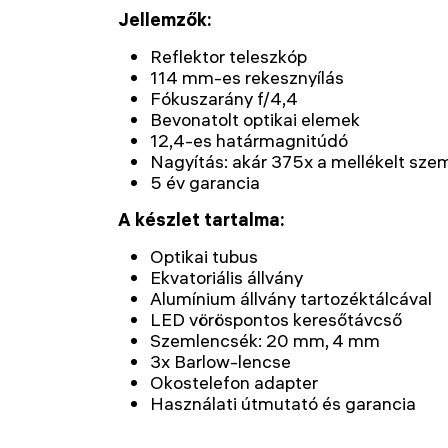
Jellemzők:
Reflektor teleszkóp
114 mm-es rekesznyílás
Fókuszarány f/4,4
Bevonatolt optikai elemek
12,4-es határmagnitúdó
Nagyítás: akár 375x a mellékelt sze
5 év garancia
A készlet tartalma:
Optikai tubus
Ekvatoriális állvány
Alumínium állvány tartozéktálcával
LED vöröspontos keresőtávcső
Szemlencsék: 20 mm, 4 mm
3x Barlow-lencse
Okostelefon adapter
Használati útmutató és garancia