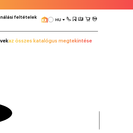
nálási feltételek
HU
vek
az összes katalógus megtekintése
összes
mutatása