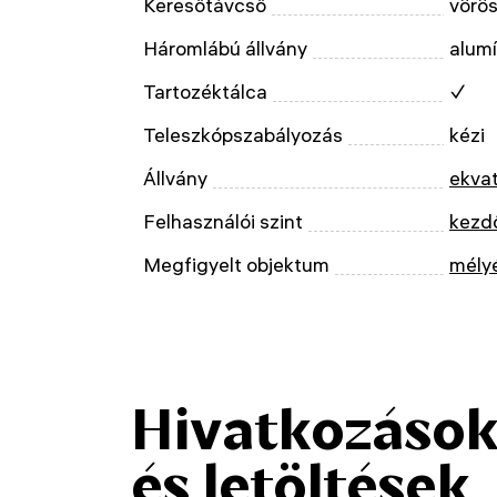
Keresőtávcső
vörö
Háromlábú állvány
alum
Tartozéktálca
✓
Teleszkópszabályozás
kézi
Állvány
ekvat
Felhasználói szint
kezd
Megfigyelt objektum
mély
Hivatkozáso
és letöltések