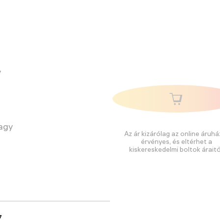
y
vagy
Az ár kizárólag az online áruhá
érvényes, és eltérhet a
kiskereskedelmi boltok áraitó
7