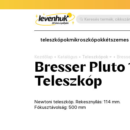
teleszkópok
mikroszkópok
kétszemes 
Kezdőlap
Katalógus
Teleszkópok
Bresse
Bresser Pluto
Teleszkóp
Newtoni teleszkóp. Rekesznyílás: 114 mm.
Fókusztávolság: 500 mm