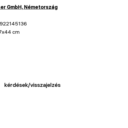
ser GmbH, Németország
922145136
7x44 cm
kérdések/visszajelzés