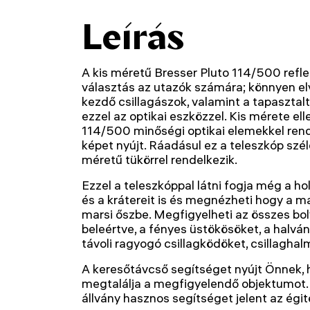
Leírás
A kis méretű Bresser Pluto 114/500 refle
választás az utazók számára; könnyen elv
kezdő csillagászok, valamint a tapasztal
ezzel az optikai eszközzel. Kis mérete ell
114/500 minőségi optikai elemekkel rend
képet nyújt. Ráadásul ez a teleszkóp szé
méretű tükörrel rendelkezik.
Ezzel a teleszkóppal látni fogja még a ho
és a krátereit is és megnézheti hogy a ma
marsi őszbe. Megfigyelheti az összes bol
beleértve, a fényes üstökösöket, a halván
távoli ragyogó csillagködöket, csillaghal
A keresőtávcső segítséget nyújt Önnek,
megtalálja a megfigyelendő objektumot. A
állvány hasznos segítséget jelent az ég