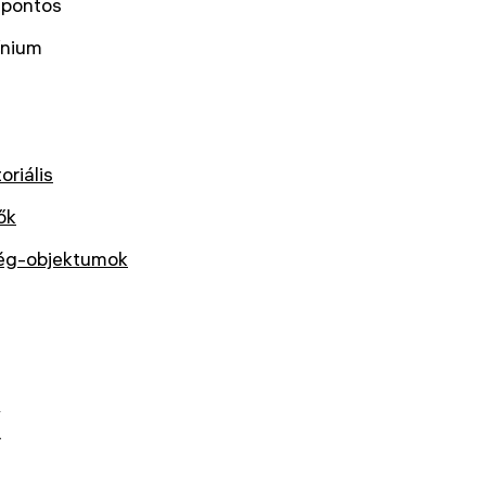
spontos
ínium
oriális
ők
ég-objektumok
k