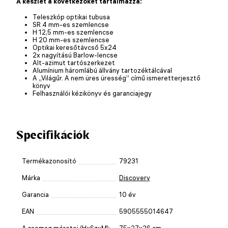
A készlet a következőket tartalmazza:
Teleszkóp optikai tubusa
SR 4 mm-es szemlencse
H 12,5 mm-es szemlencse
H 20 mm-es szemlencse
Optikai keresőtávcső 5x24
2x nagyítású Barlow-lencse
Alt-azimut tartószerkezet
Alumínium háromlábú állvány tartozéktálcával
A „Világűr. A nem üres üresség” című ismeretterjesztő
könyv
Felhasználói kézikönyv és garanciajegy
Specifikációk
Termékazonosító
79231
Márka
Discovery
Garancia
10 év
EAN
5905555014647