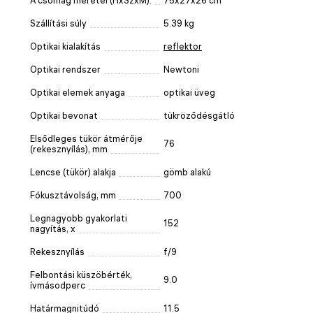
A csomag méretei (HxSzxM):
75x27x26 cm
Szállítási súly
5.39 kg
Optikai kialakítás
reflektor
Optikai rendszer
Newtoni
Optikai elemek anyaga
optikai üveg
Optikai bevonat
tükröződésgátló
Elsődleges tükör átmérője
76
(rekesznyílás), mm
Lencse (tükör) alakja
gömb alakú
Fókusztávolság, mm
700
Legnagyobb gyakorlati
152
nagyítás, x
Rekesznyílás
f/9
Felbontási küszöbérték,
9.0
ívmásodperc
Határmagnitúdó
11.5