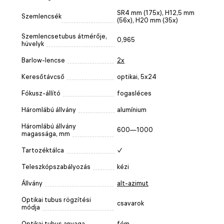
SR4 mm (175x), H12,5 mm
Szemlencsék
(56x), H20 mm (35x)
Szemlencsetubus átmérője,
0,965
hüvelyk
Barlow-lencse
2x
Keresőtávcső
optikai, 5x24
Fókusz-állító
fogasléces
Háromlábú állvány
alumínium
Háromlábú állvány
600—1000
magassága, mm
Tartozéktálca
✓
Teleszkópszabályozás
kézi
Állvány
alt-azimut
Optikai tubus rögzítési
csavarok
módja
Optikai tubus anyaga
fém