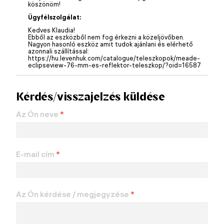
köszönöm!
Ügyfélszolgálat:
Kedves Klaudia!
Ebből az eszközből nem fog érkezni a közeljövőben.
Nagyon hasonló eszköz amit tudok ajánlani és elérhető
azonnali szállítással:
https://hu.levenhuk.com/catalogue/teleszkopok/meade-
eclipseview-76-mm-es-reflektor-teleszkop/?oid=16587
Kérdés/visszajelzés küldése
Az Ön neve
*
E-mail cím
*
Az Ön kérdése / megjegyzése
*