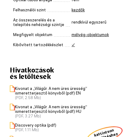
Felhasználói szint
kezdők
Az összeszerelés és a
rendkívül egyszerű
telepítés nehézségi szintje
Megfigyelt objektum
mélyég-objektumok
Kibővített tartozékkészlet
✓
Hivatkozások
és letöltések
Kivonat a „Világűr. A nem üres üresség”
ismeretterjesztő könyvből (pdf) EN
(PDF, 2.58 Mb)
Kivonat a „Világűr. A nem üres üresség”
ismeretterjesztő könyvből (pdf) HU
(PDF, 3.27 Mb)
Discovery optika (pdf)
kattintson
(PDF, 1.11 Mb)
a letöltéshez