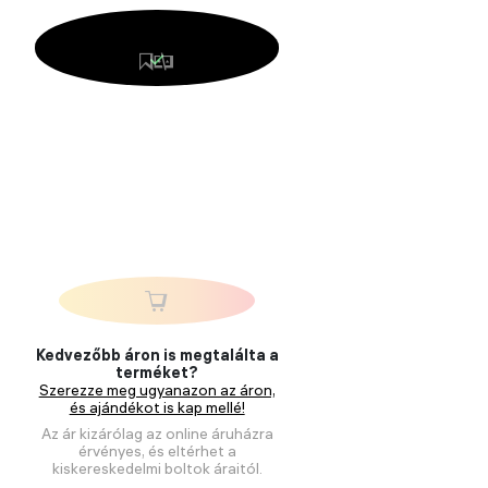
Kedvezőbb áron is megtalálta a
terméket?
Szerezze meg ugyanazon az áron,
és ajándékot is kap mellé!
Az ár kizárólag az online áruházra
érvényes, és eltérhet a
kiskereskedelmi boltok áraitól.