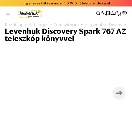
Ingyenes szállítás minden 50 000 Ft feletti rendelésnél.
Kezdőlap
Katalógus
Teleszkópok
Levenhuk Discovery S
Levenhuk Discovery Spark 767 AZ
teleszkóp könyvvel