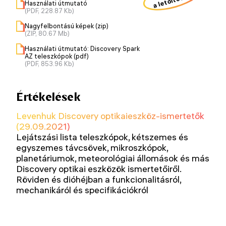
Használati útmutató
(PDF, 228.87 Kb)
Nagyfelbontású képek (zip)
(ZIP, 80.67 Mb)
Használati útmutató: Discovery Spark
AZ teleszkópok (pdf)
(PDF, 853.96 Kb)
Értékelések
Levenhuk Discovery optikaieszköz-ismertetők
(29.09.2021)
Lejátszási lista teleszkópok, kétszemes és
egyszemes távcsövek, mikroszkópok,
planetáriumok, meteorológiai állomások és más
Discovery optikai eszközök ismertetőiről.
Röviden és dióhéjban a funkcionalitásról,
mechanikáról és specifikációkról