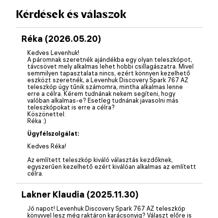
Kérdések és válaszok
Réka (2026.05.20)
Kedves Levenhuk!
A páromnak szeretnék ajándékba egy olyan teleszkópot,
távcsövet mely alkalmas lehet hobbi csillagászatra. Mivel
semmilyen tapasztalata nincs, ezért könnyen kezelhető
eszközt szeretnék, a Levenhuk Discovery Spark 767 AZ
teleszkóp úgy tűnik számomra, mintha alkalmas lenne
erre a célra. Kérem tudnának nekem segíteni, hogy
valóban alkalmas-e? Esetleg tudnának javasolni más
teleszkópokat is erre a célra?
Köszönettel:
Réka :)
Ügyfélszolgálat:
Kedves Réka!
Az említett teleszkóp kiváló választás kezdőknek,
egyszerűen kezelhető ezért kiválóan alkalmas az említett
célra.
Lakner Klaudia (2025.11.30)
Jó napot! Levenhuk Discovery Spark 767 AZ teleszkóp
könyvvel lesz még raktáron karácsonyig? Választ előre is