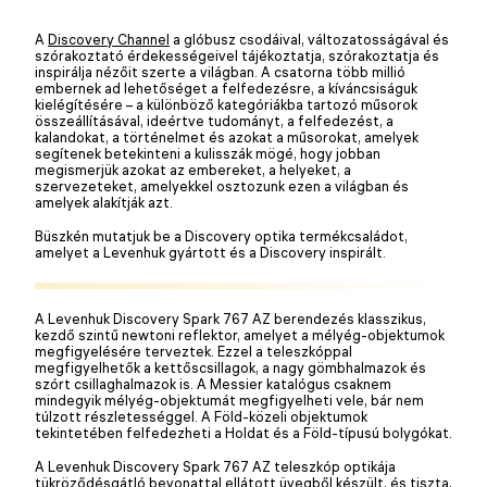
A
Discovery Channel
a glóbusz csodáival, változatosságával és
szórakoztató érdekességeivel tájékoztatja, szórakoztatja és
inspirálja nézőit szerte a világban. A csatorna több millió
embernek ad lehetőséget a felfedezésre, a kíváncsiságuk
kielégítésére – a különböző kategóriákba tartozó műsorok
összeállításával, ideértve tudományt, a felfedezést, a
kalandokat, a történelmet és azokat a műsorokat, amelyek
segítenek betekinteni a kulisszák mögé, hogy jobban
megismerjük azokat az embereket, a helyeket, a
szervezeteket, amelyekkel osztozunk ezen a világban és
amelyek alakítják azt.
Büszkén mutatjuk be a Discovery optika termékcsaládot,
amelyet a Levenhuk gyártott és a Discovery inspirált.
A Levenhuk Discovery Spark 767 AZ berendezés klasszikus,
kezdő szintű newtoni reflektor, amelyet a mélyég-objektumok
megfigyelésére terveztek. Ezzel a teleszkóppal
megfigyelhetők a kettőscsillagok, a nagy gömbhalmazok és
szórt csillaghalmazok is. A Messier katalógus csaknem
mindegyik mélyég-objektumát megfigyelheti vele, bár nem
túlzott részletességgel. A Föld-közeli objektumok
tekintetében felfedezheti a Holdat és a Föld-típusú bolygókat.
A Levenhuk Discovery Spark 767 AZ teleszkóp optikája
tükröződésgátló bevonattal ellátott üvegből készült, és tiszta,