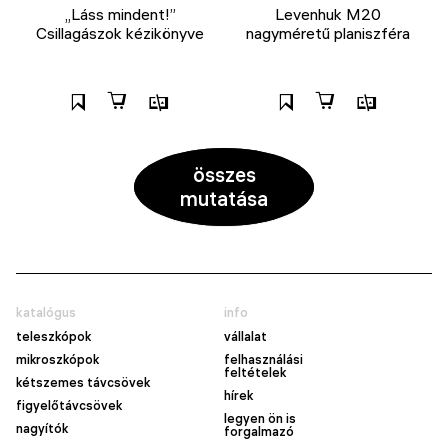
„Láss mindent!”
Levenhuk M20
Csillagászok kézikönyve
nagyméretű planiszféra
összes
mutatása
katalógus
info
teleszkópok
vállalat
mikroszkópok
felhasználási
feltételek
kétszemes távcsövek
hírek
figyelőtávcsövek
legyen ön is
nagyítók
forgalmazó