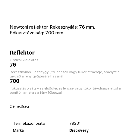
Newtoni reflektor. Rekesznyílás: 76 mm.
Fókusztávolság: 700 mm
Reflektor
Optikai kialakítás
76
Rekesznyílás – a fénygyűjtő lencsék vagy tükör átmérője, amelyet a
távcső a fény gyűjtésére használ
700
Fókusztávolság – az elsődleges lencse vagy tükör távolsága attól a
ponttól, amelyre a fény fókuszál
Elérhetőség
Termékazonosító
79231
Márka
Discovery