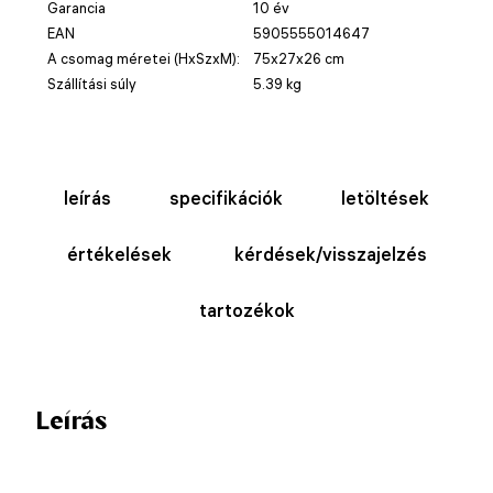
Garancia
10 év
EAN
5905555014647
A csomag méretei (HxSzxM):
75x27x26 cm
Szállítási súly
5.39 kg
leírás
specifikációk
letöltések
értékelések
kérdések/visszajelzés
tartozékok
Leírás