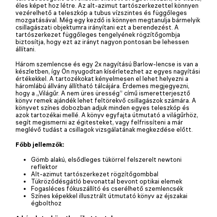
éles képet hoz létre. Az alt-azimut tartószerkezettel könnyen
vezérelhető a teleszkóp a tubus vízszintes és függőleges
mozgatásával. Még egy kezdő is könnyen megtanulja bármelyik
csillagászati objektumra irányítani ezt a berendezést. A
tartószerkezet függőleges tengelyének rögzítőgombja
biztosítja, hogy ezt az irányt nagyon pontosan be lehessen
állítani.
Három szemlencse és egy 2x nagyítású Barlow-lencse is van a
készletben, így Ön nyugodtan kísérletezhet az egyes nagyítási
értékekkel. A tartozékokat kényelmesen el lehet helyezni a
háromlábú állvány állítható tálcájára. Érdemes megjegyezni,
hogy a „Világűr. A nem üres üresség” című ismeretterjesztő
könyv remek ajándék lehet feltörekvő csillagászok számára. A
könyvet színes dobozban adjuk minden egyes teleszkóp és
azok tartozékai mellé. A könyv egyfajta útmutató a világűrhöz,
segít megismerni az égitesteket, vagy felfrissíteni a már
meglévő tudást a csillagok vizsgálatának megkezdése előtt.
Főbb jellemzők:
Gömb alakú, elsődleges tükörrel felszerelt newtoni
reflektor
Alt-azimut tartószerkezet rögzítőgombbal
Tükröződésgátló bevonattal bevont optikai elemek
Fogasléces fókuszállító és cserélhető szemlencsék
Színes képekkel illusztrált útmutató könyv az éjszakai
égbolthoz