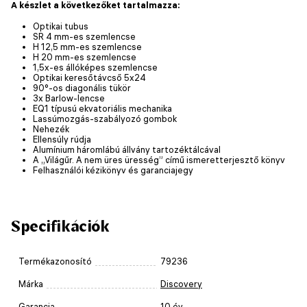
A készlet a következőket tartalmazza:
Optikai tubus
SR 4 mm-es szemlencse
H 12,5 mm-es szemlencse
H 20 mm-es szemlencse
1,5x-es állóképes szemlencse
Optikai keresőtávcső 5x24
90°-os diagonális tükör
3x Barlow-lencse
EQ1 típusú ekvatoriális mechanika
Lassúmozgás-szabályozó gombok
Nehezék
Ellensúly rúdja
Alumínium háromlábú állvány tartozéktálcával
A „Világűr. A nem üres üresség” című ismeretterjesztő könyv
Felhasználói kézikönyv és garanciajegy
Specifikációk
Termékazonosító
79236
Márka
Discovery
Garancia
10 év