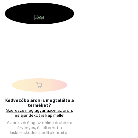
Kedvezőbb áron is megtalálta a
terméket?
Szerezze meg ugyanazon az áron,
és ajándékot is kap mellé!
Az ár kizárólag az online áruházra
érvényes, és eltérhet a
kiskereskedelmi boltok áraitól.