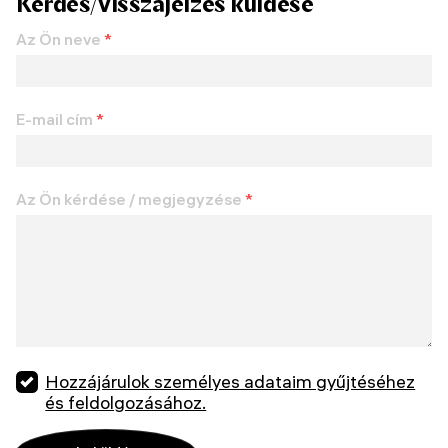
Kérdés/visszajelzés küldése
Az Ön neve
*
E-mail cím
*
Az Ön kérdése / megjegyzése
*
Hozzájárulok személyes adataim gyűjtéséhez
és feldolgozásához.