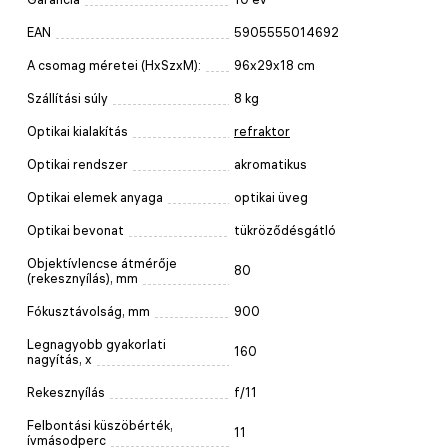
EAN
5905555014692
A csomag méretei (HxSzxM):
96x29x18 cm
Szállítási súly
8 kg
Optikai kialakítás
refraktor
Optikai rendszer
akromatikus
Optikai elemek anyaga
optikai üveg
Optikai bevonat
tükröződésgátló
Objektívlencse átmérője
80
(rekesznyílás), mm
Fókusztávolság, mm
900
Legnagyobb gyakorlati
160
nagyítás, x
Rekesznyílás
f/11
Felbontási küszöbérték,
11
ívmásodperc