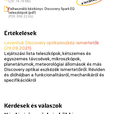
a letöltéshez
(ZIP, 74.78 Mb)
Felhasználói kézikönyv: Discovery Spark EQ
teleszkópok (pdf)
(PDF, 996.32 Kb)
Értékelések
Levenhuk Discovery optikaieszköz-ismertetők
(29.09.2021)
Lejátszási lista teleszkópok, kétszemes és
egyszemes távcsövek, mikroszkópok,
planetáriumok, meteorológiai állomások és más
Discovery optikai eszközök ismertetőiről. Röviden
és dióhéjban a funkcionalitásról, mechanikáról és
specifikációkról
Kérdések és válaszok