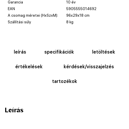
Garancia
10 év
EAN
5905555014692
A csomag méretei (HxSzxM):
96x29x18 cm
Szállítási súly
8 kg
leírás
specifikációk
letöltések
értékelések
kérdések/visszajelzés
tartozékok
Leírás