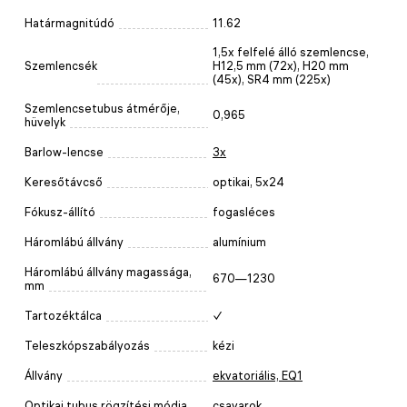
Határmagnitúdó
11.62
1,5х felfelé álló szemlencse,
Szemlencsék
H12,5 mm (72х), H20 mm
(45x), SR4 mm (225х)
Szemlencsetubus átmérője,
0,965
hüvelyk
Barlow-lencse
3x
Keresőtávcső
optikai, 5x24
Fókusz-állító
fogasléces
Háromlábú állvány
alumínium
Háromlábú állvány magassága,
670—1230
mm
Tartozéktálca
✓
Teleszkópszabályozás
kézi
Állvány
ekvatoriális, EQ1
Optikai tubus rögzítési módja
csavarok