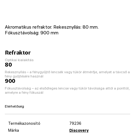
Akromatikus refraktor. Rekesznyílás: 80 mm.
Fókusztávolság: 900 mm
Refraktor
Optikai kialakítás
80
Rekesznyílás – a fénygyűjtő lencsék vagy tükör átmérője, amelyet a távcső a
fény gyűjtésére használ
900
Fókusztávolság – az elsődleges lencse vagy tükör távolsága attól a ponttól,
amelyre a fény fókuszál
Elérhetőség
Termékazonosító
79236
Márka
Discovery