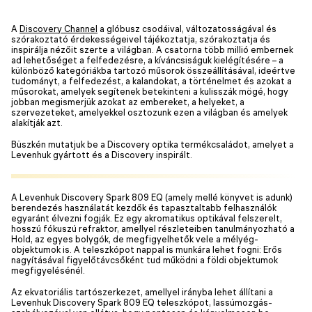
A
Discovery Channel
a glóbusz csodáival, változatosságával és
szórakoztató érdekességeivel tájékoztatja, szórakoztatja és
inspirálja nézőit szerte a világban. A csatorna több millió embernek
ad lehetőséget a felfedezésre, a kíváncsiságuk kielégítésére – a
különböző kategóriákba tartozó műsorok összeállításával, ideértve
tudományt, a felfedezést, a kalandokat, a történelmet és azokat a
műsorokat, amelyek segítenek betekinteni a kulisszák mögé, hogy
jobban megismerjük azokat az embereket, a helyeket, a
szervezeteket, amelyekkel osztozunk ezen a világban és amelyek
alakítják azt.
Büszkén mutatjuk be a Discovery optika termékcsaládot, amelyet a
Levenhuk gyártott és a Discovery inspirált.
A Levenhuk Discovery Spark 809 EQ (amely mellé könyvet is adunk)
berendezés használatát kezdők és tapasztaltabb felhasználók
egyaránt élvezni fogják. Ez egy akromatikus optikával felszerelt,
hosszú fókuszú refraktor, amellyel részleteiben tanulmányozható a
Hold, az egyes bolygók, de megfigyelhetők vele a mélyég-
objektumok is. A teleszkópot nappal is munkára lehet fogni: Erős
nagyításával figyelőtávcsőként tud működni a földi objektumok
megfigyelésénél.
Az ekvatoriális tartószerkezet, amellyel irányba lehet állítani a
Levenhuk Discovery Spark 809 EQ teleszkópot, lassúmozgás-