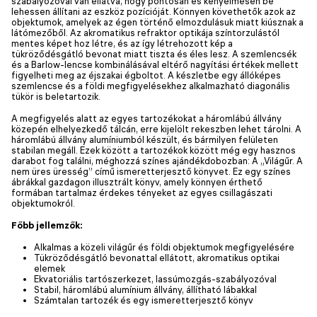
szabályozóval van ellátva, hogy pontosan és kényelmesen be
lehessen állítani az eszköz pozícióját. Könnyen követhetők azok az
objektumok, amelyek az égen történő elmozdulásuk miatt kiúsznak a
látómezőből. Az akromatikus refraktor optikája színtorzulástól
mentes képet hoz létre, és az így létrehozott kép a
tükröződésgátló bevonat miatt tiszta és éles lesz. A szemlencsék
és a Barlow-lencse kombinálásával eltérő nagyítási értékek mellett
figyelheti meg az éjszakai égboltot. A készletbe egy állóképes
szemlencse és a földi megfigyelésekhez alkalmazható diagonális
tükör is beletartozik.
A megfigyelés alatt az egyes tartozékokat a háromlábú állvány
közepén elhelyezkedő tálcán, erre kijelölt rekeszben lehet tárolni. A
háromlábú állvány alumíniumból készült, és bármilyen felületen
stabilan megáll. Ezek között a tartozékok között még egy hasznos
darabot fog találni, méghozzá színes ajándékdobozban: A „Világűr. A
nem üres üresség” című ismeretterjesztő könyvet. Ez egy színes
ábrákkal gazdagon illusztrált könyv, amely könnyen érthető
formában tartalmaz érdekes tényeket az egyes csillagászati
objektumokról.
Főbb jellemzők:
Alkalmas a közeli világűr és földi objektumok megfigyelésére
Tükröződésgátló bevonattal ellátott, akromatikus optikai
elemek
Ekvatoriális tartószerkezet, lassúmozgás-szabályozóval
Stabil, háromlábú alumínium állvány, állítható lábakkal
Számtalan tartozék és egy ismeretterjesztő könyv