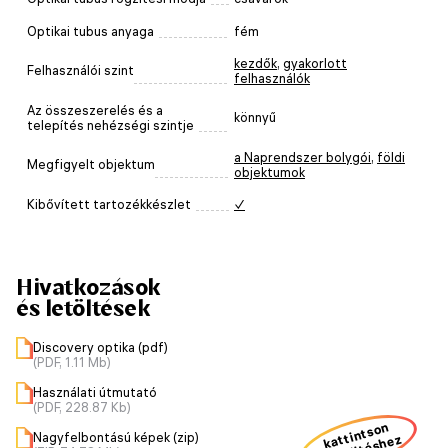
Optikai tubus anyaga
fém
kezdők
,
gyakorlott
Felhasználói szint
felhasználók
Az összeszerelés és a
könnyű
telepítés nehézségi szintje
a Naprendszer bolygói
,
földi
Megfigyelt objektum
objektumok
Kibővített tartozékkészlet
✓
Hivatkozások
és letöltések
Discovery optika (pdf)
(PDF, 1.11 Mb)
Használati útmutató
(PDF, 228.87 Kb)
kattintson
Nagyfelbontású képek (zip)