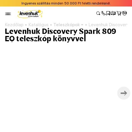
Ingyenes szállítás minden 50 000 Ft feletti rendelésnél.
Kezdőlap
Katalógus
Teleszkópok
Levenhuk Discovery S
Levenhuk Discovery Spark 809
EQ teleszkóp könyvvel