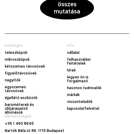
összes
mutatása
katalógus
info
teleszkópok
vállalat
mikroszkópok
felhasználási
feltételek
kétszemes távcsövek
hírek
figyelőtávcsövek
legyen ön is
nagyítók
forgalmazó
egyszemes
hasznos tudnivalók
távcsövek
márkák
éjjellátó eszközök
viszonteladók
barométerek és
időjárásjelző
kapcsolatfelvétel
állomások
Elérhetőségek
+36 1 460 8645
Bartók Béla út 86. 1115 Budapest