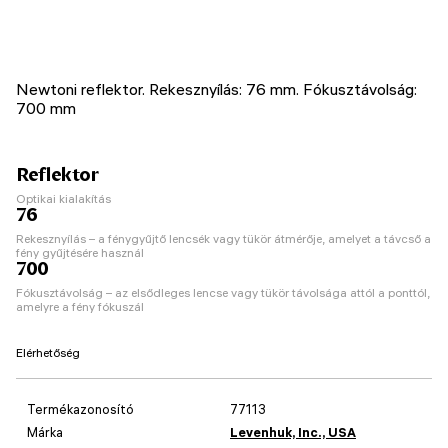
Newtoni reflektor. Rekesznyílás: 76 mm. Fókusztávolság:
700 mm
Reflektor
Optikai kialakítás
76
Rekesznyílás – a fénygyűjtő lencsék vagy tükör átmérője, amelyet a távcső a
fény gyűjtésére használ
700
Fókusztávolság – az elsődleges lencse vagy tükör távolsága attól a ponttól,
amelyre a fény fókuszál
Elérhetőség
Termékazonosító
77113
Márka
Levenhuk, Inc., USA