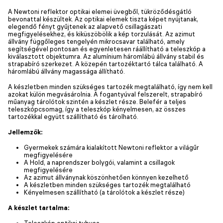
A Newtoni reflektor optikai elemei üvegből, tükröződésgátló
bevonattal készültek. Az optikai elemek tiszta képet nyújtanak,
elegendő fényt gyűjtenek az alapvető csillagászati
megfigyelésekhez, és kiküszöbölik a kép torzulását. Az azimut
állvány függőleges tengelyén mikrocsavar található, amely
segítségével pontosan és egyenletesen ráállítható a teleszkóp a
kiválasztott objektumra. Az alumínium háromlábú állvány stabil és
strapabíró szerkezet. A közepén tartozéktartó tálca található. A
háromlábú állvány magassága állítható.
A készletben minden szükséges tartozék megtalálható, így nem kell
azokat külön megvásárolnia. A fogantyúval felszerelt, strapabíró
műanyag tárolótok szintén a készlet része. Belefér a teljes
teleszkópcsomag, így a teleszkóp kényelmesen, az összes
tartozékkal együtt szállítható és tárolható.
Jellemzők:
Gyermekek számára kialakított Newtoni reflektor a világűr
megfigyelésére
A Hold, a naprendszer bolygói, valamint a csillagok
megfigyelésére
Az azimut állványnak köszönhetően könnyen kezelhető
A készletben minden szükséges tartozék megtalálható
Kényelmesen szállítható (a tárolótok a készlet része)
A készlet tartalma:
Teleszkóp optikai tubusa