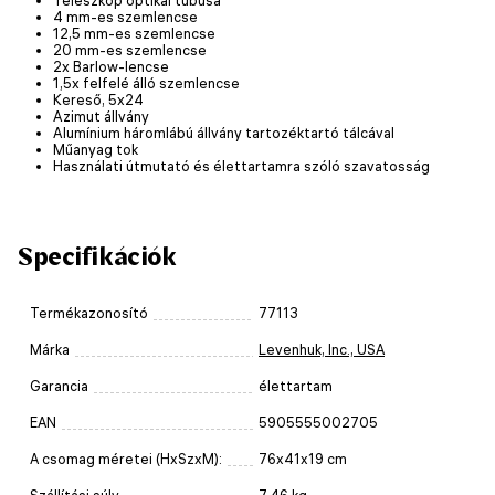
4 mm-es szemlencse
12,5 mm-es szemlencse
20 mm-es szemlencse
2x Barlow-lencse
1,5х felfelé álló szemlencse
Kereső, 5x24
Azimut állvány
Alumínium háromlábú állvány tartozéktartó tálcával
Műanyag tok
Használati útmutató és élettartamra szóló szavatosság
Specifikációk
Termékazonosító
77113
Márka
Levenhuk, Inc., USA
Garancia
élettartam
EAN
5905555002705
A csomag méretei (HxSzxM):
76x41x19 cm