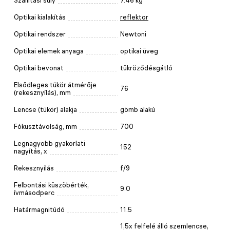
Szállítási súly
7.46 kg
Optikai kialakítás
reflektor
Optikai rendszer
Newtoni
Optikai elemek anyaga
optikai üveg
Optikai bevonat
tükröződésgátló
Elsődleges tükör átmérője
76
(rekesznyílás), mm
Lencse (tükör) alakja
gömb alakú
Fókusztávolság, mm
700
Legnagyobb gyakorlati
152
nagyítás, x
Rekesznyílás
f/9
Felbontási küszöbérték,
9.0
ívmásodperc
Határmagnitúdó
11.5
1,5х felfelé álló szemlencse,