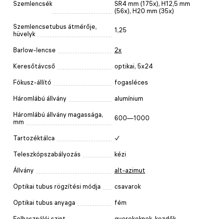
Szemlencsék
SR4 mm (175x), H12,5 mm
(56x), H20 mm (35x)
Szemlencsetubus átmérője,
1,25
hüvelyk
Barlow-lencse
2x
Keresőtávcső
optikai, 5x24
Fókusz-állító
fogasléces
Háromlábú állvány
alumínium
Háromlábú állvány magassága,
600—1000
mm
Tartozéktálca
✓
Teleszkópszabályozás
kézi
Állvány
alt-azimut
Optikai tubus rögzítési módja
csavarok
Optikai tubus anyaga
fém
Felhasználói szint
gyerekeknek
,
kezdők