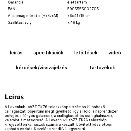
Garancia
élettartam
EAN
5905555002705
A csomag méretei (HxSzxM):
76x41x19 cm
Szállítási súly
7.46 kg
leírás
specifikációk
letöltések
videó
kérdések/visszajelzés
tartozékok
Leírás
A Levenhuk LabZZ TK76 teleszkóppal számos különböző
csillagászati objektum megfigyelhető, így a Hold, a naprendszer
bolygói, a fényes galaxisok, a csillagködök és csillaghalmazok,
valamint a meteoreső. A Levenhuk LabZZ TK76 teleszkóp
kifejezetten kamaszok számára készült, bővített készletben
kapható eszköz. Kezelése rendkívül egyszerű.