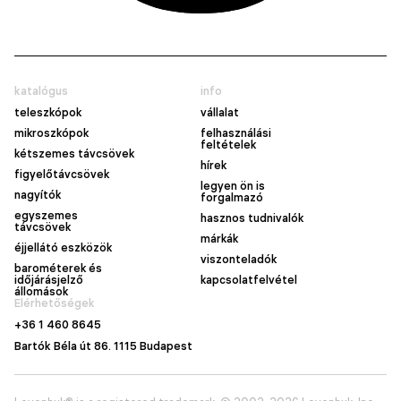
katalógus
info
teleszkópok
vállalat
mikroszkópok
felhasználási
feltételek
kétszemes távcsövek
hírek
figyelőtávcsövek
legyen ön is
nagyítók
forgalmazó
egyszemes
hasznos tudnivalók
távcsövek
márkák
éjjellátó eszközök
viszonteladók
barométerek és
időjárásjelző
kapcsolatfelvétel
állomások
Elérhetőségek
+36 1 460 8645
Bartók Béla út 86. 1115 Budapest