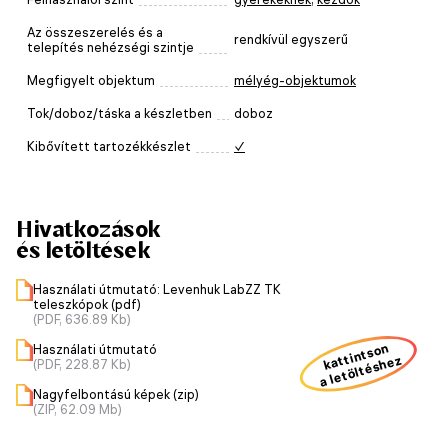
Az összeszerelés és a
rendkívül egyszerű
telepítés nehézségi szintje
Megfigyelt objektum
mélyég-objektumok
Tok/doboz/táska a készletben
doboz
Kibővített tartozékkészlet
✓
Hivatkozások
és letöltések
Használati útmutató: Levenhuk LabZZ TK
teleszkópok (pdf)
(PDF, 636.89 Kb)
kattintson
Használati útmutató
a letöltéshez
(PDF, 228.87 Kb)
Nagyfelbontású képek (zip)
(ZIP, 62.09 Mb)