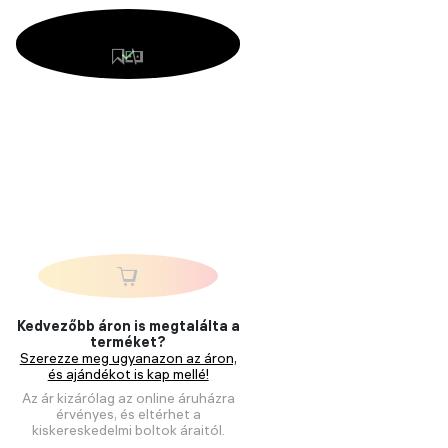
Kedvezőbb áron is megtalálta a
terméket?
Szerezze meg ugyanazon az áron,
és ajándékot is kap mellé!
Az ár kizárólag az online áruházra
érvényes, és eltérhet a
kiskereskedelmi boltok áraitól.