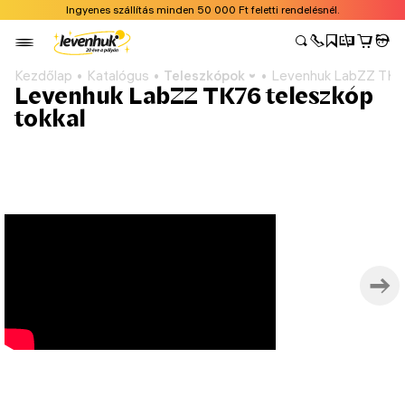
Ingyenes szállítás minden 50 000 Ft feletti rendelésnél.
Kezdőlap
Katalógus
Teleszkópok
Levenhuk LabZZ TK76
Levenhuk LabZZ TK76 teleszkóp
tokkal