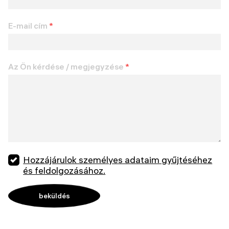
E-mail cím
*
Az Ön kérdése / megjegyzése
*
Hozzájárulok személyes adataim gyűjtéséhez
és feldolgozásához.