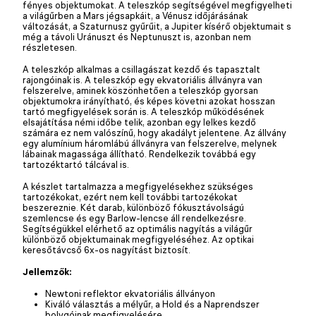
fényes objektumokat. A teleszkóp segítségével megfigyelheti
a világűrben a Mars jégsapkáit, a Vénusz időjárásának
változását, a Szaturnusz gyűrűit, a Jupiter kísérő objektumait s
még a távoli Uránuszt és Neptunuszt is, azonban nem
részletesen.
A teleszkóp alkalmas a csillagászat kezdő és tapasztalt
rajongóinak is. A teleszkóp egy ekvatoriális állványra van
felszerelve, aminek köszönhetően a teleszkóp gyorsan
objektumokra irányítható, és képes követni azokat hosszan
tartó megfigyelések során is. A teleszkóp működésének
elsajátítása némi időbe telik, azonban egy lelkes kezdő
számára ez nem valószínű, hogy akadályt jelentene. Az állvány
egy alumínium háromlábú állványra van felszerelve, melynek
lábainak magassága állítható. Rendelkezik továbbá egy
tartozéktartó tálcával is.
A készlet tartalmazza a megfigyelésekhez szükséges
tartozékokat, ezért nem kell további tartozékokat
beszereznie. Két darab, különböző fókusztávolságú
szemlencse és egy Barlow-lencse áll rendelkezésre.
Segítségükkel elérhető az optimális nagyítás a világűr
különböző objektumainak megfigyeléséhez. Az optikai
keresőtávcső 6x-os nagyítást biztosít.
Jellemzők:
Newtoni reflektor ekvatoriális állványon
Kiváló választás a mélyűr, a Hold és a Naprendszer
bolygóinak megfigyelésére