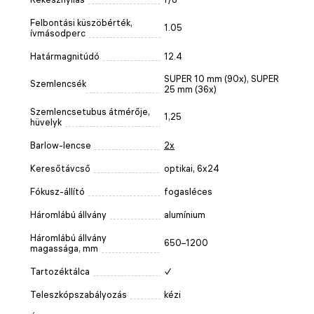
Felbontási küszöbérték,
1.05
ívmásodperc
Határmagnitúdó
12.4
SUPER 10 mm (90x), SUPER
Szemlencsék
25 mm (36x)
Szemlencsetubus átmérője,
1,25
hüvelyk
Barlow-lencse
2x
Keresőtávcső
optikai, 6x24
Fókusz-állító
fogasléces
Háromlábú állvány
alumínium
Háromlábú állvány
650–1200
magassága, mm
Tartozéktálca
✓
Teleszkópszabályozás
kézi