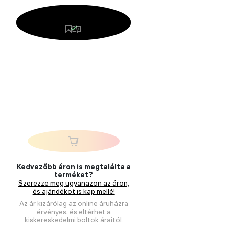
Kedvezőbb áron is megtalálta a
terméket?
Szerezze meg ugyanazon az áron,
és ajándékot is kap mellé!
Az ár kizárólag az online áruházra
érvényes, és eltérhet a
kiskereskedelmi boltok áraitól.