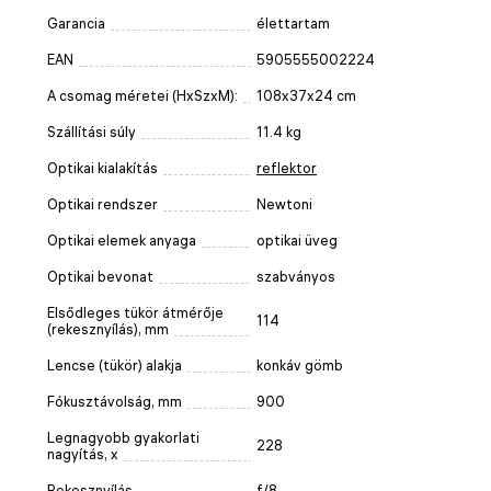
Garancia
élettartam
EAN
5905555002224
A csomag méretei (HxSzxM):
108x37x24 cm
Szállítási súly
11.4 kg
Optikai kialakítás
reflektor
Optikai rendszer
Newtoni
Optikai elemek anyaga
optikai üveg
Optikai bevonat
szabványos
Elsődleges tükör átmérője
114
(rekesznyílás), mm
Lencse (tükör) alakja
konkáv gömb
Fókusztávolság, mm
900
Legnagyobb gyakorlati
228
nagyítás, x
Rekesznyílás
f/8