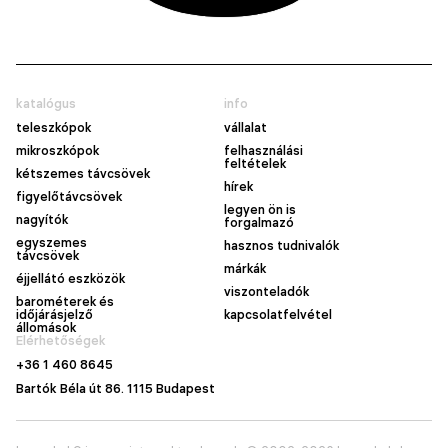
katalógus
info
teleszkópok
vállalat
mikroszkópok
felhasználási
feltételek
kétszemes távcsövek
hírek
figyelőtávcsövek
legyen ön is
nagyítók
forgalmazó
egyszemes
hasznos tudnivalók
távcsövek
márkák
éjjellátó eszközök
viszonteladók
barométerek és
időjárásjelző
kapcsolatfelvétel
állomások
Elérhetőségek
+36 1 460 8645
Bartók Béla út 86. 1115 Budapest