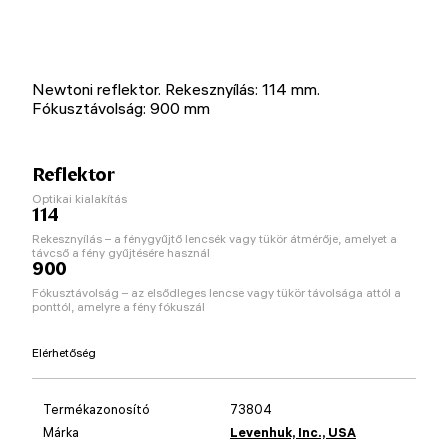
Newtoni reflektor. Rekesznyílás: 114 mm.
Fókusztávolság: 900 mm
Reflektor
Optikai kialakítás
114
Rekesznyílás – a fénygyűjtő lencsék vagy tükör átmérője, amelyet a
távcső a fény gyűjtésére használ
900
Fókusztávolság – az elsődleges lencse vagy tükör távolsága attól a
ponttól, amelyre a fény fókuszál
Elérhetőség
Termékazonosító
73804
Márka
Levenhuk, Inc., USA