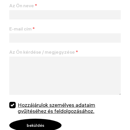
Az Ön neve
*
E-mail cím
*
Az Ön kérdése / megjegyzése
*
Hozzájárulok személyes adataim
gyűjtéséhez és feldolgozásához.