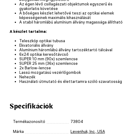
Az égen lévő csillagászati objektumok egyszerű és
gyakorlatis követése
A bőséges készlet lehetővé teszi az optikai elemek
képességeinek maximális kihasználását
A stabil háromlábú alumínium állvány magassága állítható
A készlet tartalma:
Teleszkóp optikai tubusa
Ekvatoriális állvány
Alumínium háromlábú állvány tartozéktartó tálcával
6x24 optikai keresőtávcső
SUPER 10 mm (90x) szemlencse
SUPER 25 mm (36x) szemlencse
2x Barlow-lencse
Lassú mozgatású vezérlőgombok
Nehezék
Használati útmutató és élettartamra szóló szavatosság
Specifikációk
Termékazonosító
73804
Márka
Levenhuk, Inc., USA