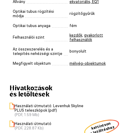
Állvány
ekvatoriális, EQ1
Optikai tubus rögzítési
rögzítőgyűrűk
módja
Optikai tubus anyaga
fém
kezdők
,
gyakorlott
Felhasználói szint
felhasználók
Az összeszerelés és a
bonyolult
telepítés nehézségi szintje
Megfigyelt objektum
mélyég-objektumok
Hivatkozások
és letöltések
Használati útmutató: Levenhuk Skyline
PLUS teleszkópok (pdf)
(PDF, 1.59 Mb)
kattintson
Használati útmutató
a letöltéshez
(PDF, 228.87 Kb)