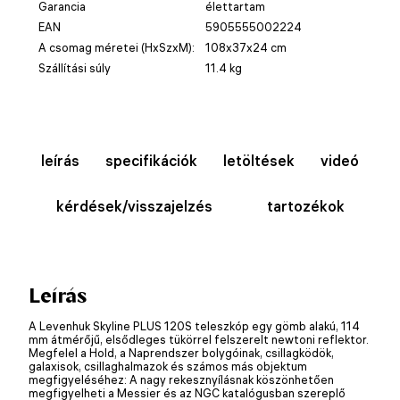
Garancia
élettartam
EAN
5905555002224
A csomag méretei (HxSzxM):
108x37x24 cm
Szállítási súly
11.4 kg
leírás
specifikációk
letöltések
videó
kérdések/visszajelzés
tartozékok
Leírás
A Levenhuk Skyline PLUS 120S teleszkóp egy gömb alakú, 114
mm átmérőjű, elsődleges tükörrel felszerelt newtoni reflektor.
Megfelel a Hold, a Naprendszer bolygóinak, csillagködök,
galaxisok, csillaghalmazok és számos más objektum
megfigyeléséhez: A nagy rekesznyílásnak köszönhetően
megfigyelheti a Messier és az NGC katalógusban szereplő