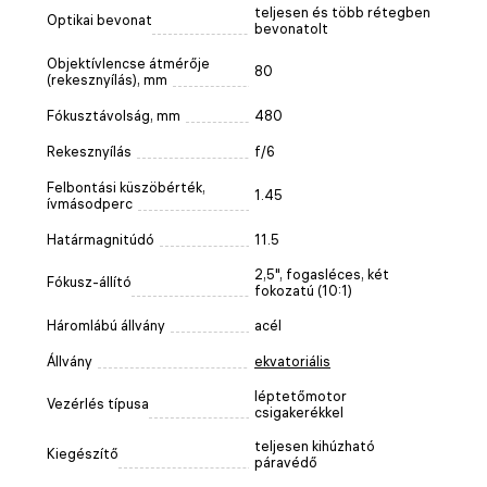
teljesen és több rétegben
Optikai bevonat
bevonatolt
Objektívlencse átmérője
80
(rekesznyílás), mm
Fókusztávolság, mm
480
Rekesznyílás
f/6
Felbontási küszöbérték,
1.45
ívmásodperc
Határmagnitúdó
11.5
2,5", fogasléces, két
Fókusz-állító
fokozatú (10:1)
Háromlábú állvány
acél
Állvány
ekvatoriális
léptetőmotor
Vezérlés típusa
csigakerékkel
teljesen kihúzható
Kiegészítő
páravédő