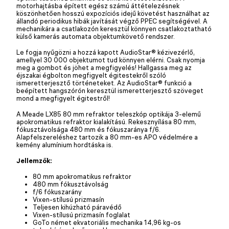
motorhajtásba épített egész számú áttételezésnek
köszönhetően hosszú expozíciós idejű követést használhat az
állandó periodikus hibák javítását végző PPEC segítségével. A
mechanikára a csatlakozón keresztül könnyen csatlakoztatható
külső kamerás automata objektumkövető rendszer.
Le fogja nyűgözni a hozzá kapott AudioStar® kézivezérlő,
amellyel 30 000 objektumot tud könnyen elérni. Csak nyomja
meg a gombot és jöhet a megfigyelés! Hallgassa meg az
éjszakai égbolton megfigyelt égitestekről szóló
ismeretterjesztő történeteket. Az AudioStar® funkció a
beépített hangszórón keresztül ismeretterjesztő szöveget
mond a megfigyelt égitestről!
A Meade LX85 80 mm refraktor teleszkóp optikája 3-elemű
apokromatikus refraktor kialakítású. Rekesznyílása 80 mm,
fókusztávolsága 480 mm és fókuszaránya f/6.
Alapfelszereléshez tartozik a 80 mm-es APO védelmére a
kemény alumínium hordtáska is.
Jellemzők:
80 mm apokromatikus refraktor
480 mm fókusztávolság
f/6 fókuszarány
Vixen-stílusú prizmasín
Teljesen kihúzható páravédő
Vixen-stílusú prizmasín foglalat
GoTo német ekvatoriális mechanika 14,96 kg-os