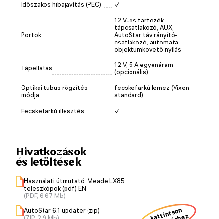
Időszakos hibajavítás (PEC)
✓
12 V-os tartozék
tápcsatlakozó, AUX,
Portok
AutoStar távirányító-
csatlakozó, automata
objektumkövető nyílás
12 V, 5 A egyenáram
Tápellátás
(opcionális)
Optikai tubus rögzítési
fecskefarkú lemez (Vixen
módja
standard)
Fecskefarkú illesztés
✓
Hivatkozások
és letöltések
Használati útmutató: Meade LX85
teleszkópok (pdf) EN
(PDF, 6.67 Mb)
kattintson
AutoStar 6.1 updater (zip)
(ZIP, 2.9 Mb)