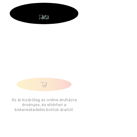
Az ár kizárólag az online áruházra
érvényes, és eltérhet a
kiskereskedelmi boltok áraitól.