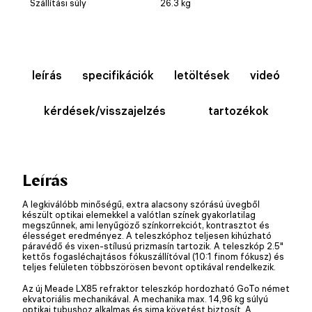
Szállítási súly
26.3 kg
leírás
specifikációk
letöltések
videó
kérdések/visszajelzés
tartozékok
Leírás
A legkiválóbb minőségű, extra alacsony szórású üvegből
készült optikai elemekkel a valótlan színek gyakorlatilag
megszűnnek, ami lenyűgöző színkorrekciót, kontrasztot és
élességet eredményez. A teleszkóphoz teljesen kihúzható
páravédő és vixen-stílusú prizmasín tartozik. A teleszkóp 2.5"
kettős fogasléchajtásos fókuszállítóval (10:1 finom fókusz) és
teljes felületen többszörösen bevont optikával rendelkezik.
Az új Meade LX85 refraktor teleszkóp hordozható GoTo német
ekvatoriális mechanikával. A mechanika max. 14,96 kg súlyú
optikai tubushoz alkalmas és sima követést biztosít. A