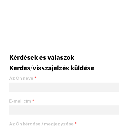
Kérdések és válaszok
Kérdés/visszajelzés küldése
Az Ön neve
*
E-mail cím
*
Az Ön kérdése / megjegyzése
*