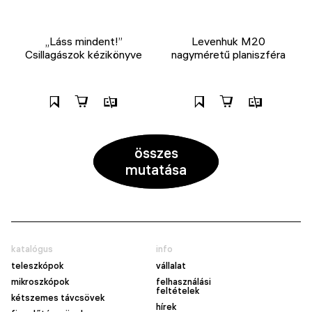
„Láss mindent!”
Levenhuk M20
Csillagászok kézikönyve
nagyméretű planiszféra
összes
mutatása
katalógus
info
teleszkópok
vállalat
mikroszkópok
felhasználási
feltételek
kétszemes távcsövek
hírek