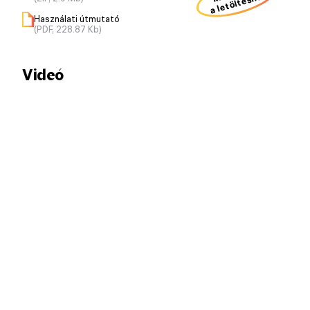
a letöltéshez
Használati útmutató
(PDF, 228.87 Kb)
Videó