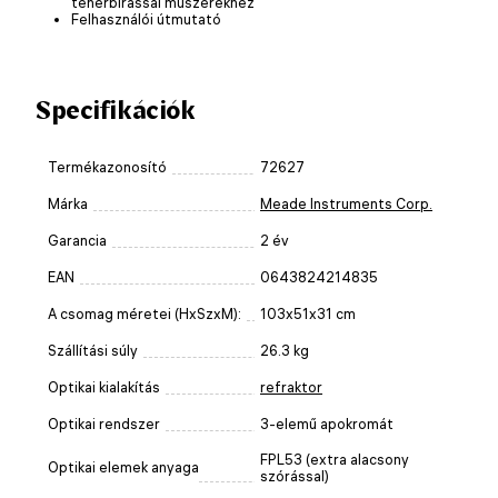
teherbírással műszerekhez
Felhasználói útmutató
Specifikációk
Termékazonosító
72627
Márka
Meade Instruments Corp.
Garancia
2 év
EAN
0643824214835
A csomag méretei (HxSzxM):
103x51x31 cm
Szállítási súly
26.3 kg
Optikai kialakítás
refraktor
Optikai rendszer
3-elemű apokromát
FPL53 (extra alacsony
Optikai elemek anyaga
szórással)