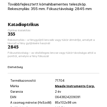
Továbbfejlesztett kómahibamentes teleszkóp.
Rekesznyílás: 355 mm. Fókusztávolság: 2845 mm
Katadioptrikus
Optikai kialakítás
355
Rekesznyílás – a fénygyűjtő lencsék vagy tükör átmérője, amelyet a
távcső a fény gyűjtésére használ
2845
Fókusztávolság – az elsődleges lencse vagy tükör távolsága attól a
ponttól, amelyre a fény fókuszál
Elérhetőség
Termékazonosító
71704
Márka
Meade Instruments Corp.
Garancia
2 év
EAN
0643824209091
A csomag méretei (HxSzxM):
85x102x98 cm