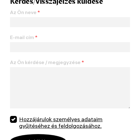
Kérdés/visszajelzés küldése
Az Ön neve
*
E-mail cím
*
Az Ön kérdése / megjegyzése
*
Hozzájárulok személyes adataim
gyűjtéséhez és feldolgozásához.