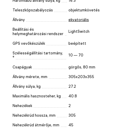
Háromlábú állvány súlya, kg
16.3
Teleszkópszabályozás
objektumkövetés
Állvány
ekvatoriális
Beállítási és
LightSwitch
helymeghatározási rendszer
GPS vevőkészülék
beépített
Szélességállítási tartomány,
10 — 70
°
Csapágyak
görgős, 80 mm
Állvány mérete, mm
305x203x355
Állvány súlya, kg
27.2
Maximális hasznosteher, kg
40.8
Nehezékek
2
Nehezékrúd hossza, mm
305
Nehezékrúd átmérője, mm
45