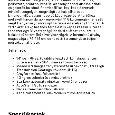
polírozott, bronzból készült, alacsony periodikushiba-szintű
csigakerék-hajtómű, finombeállítási kézi kezelőszervek
mindkét tengelyen, megvilágított hajszálkereszt-
kimenetinyílás, valamint belső kábelvezetés. A tartóhoz
mellékelt három darab – egyenként 11,8 kg tömegű – nehezék
segít kiegyensúlyozni az optikaitubus-szerelvény tömegét. A
tartó akár 40 kg hasznos terhelést is képes kezelni. A teljes
rendszer egy 3" vastagságú lábakkal ellátott, robusztus
kialakítású háromlábú állványhoz rögzül. A háromlábú állvány
magassága a 74–114 cm-es közötti tartományban teljes
mértékben állítható.
Jellemzők:
14"-os, f/8-as, továbbfejlesztett, kómahibamentes
optikai elemek – 2845 mm-es fókusztávolság
Meade ultramagas fényáteresztésű bevonat (Ultra High
Transmission Coatings; röviden: UHTC)
Crayford stílusú fókuszállító
40 kg-os teherbírás a műszerekhez
StarLock automata objektumkövető rendszer
AutoStar II GoTo rendszer
Nehézüzemi háromlábú állvány
Képeltolásmentes, elektronikus mikro-fókuszállító
Specifikációk