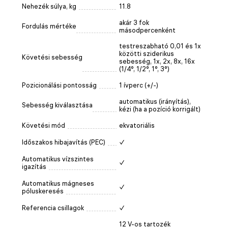
Nehezék súlya, kg
11.8
akár 3 fok
Fordulás mértéke
másodpercenként
testreszabható 0,01 és 1x
közötti sziderikus
Követési sebesség
sebesség, 1x, 2x, 8х, 16x
(1/4°, 1/2°, 1°, 3°)
Pozicionálási pontosság
1 ívperc (+/-)
automatikus (irányítás),
Sebesség kiválasztása
kézi (ha a pozíció korrigált)
Követési mód
ekvatoriális
Időszakos hibajavítás (PEC)
✓
Automatikus vízszintes
✓
igazítás
Automatikus mágneses
✓
póluskeresés
Referencia csillagok
✓
12 V-os tartozék