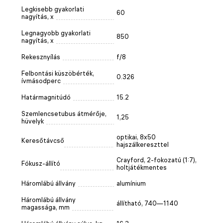
Legkisebb gyakorlati
60
nagyítás, x
Legnagyobb gyakorlati
850
nagyítás, x
Rekesznyílás
f/8
Felbontási küszöbérték,
0.326
ívmásodperc
Határmagnitúdó
15.2
Szemlencsetubus átmérője,
1,25
hüvelyk
optikai, 8x50
Keresőtávcső
hajszálkereszttel
Crayford, 2-fokozatú (1:7),
Fókusz-állító
holtjátékmentes
Háromlábú állvány
alumínium
Háromlábú állvány
állítható, 740—1140
magassága, mm