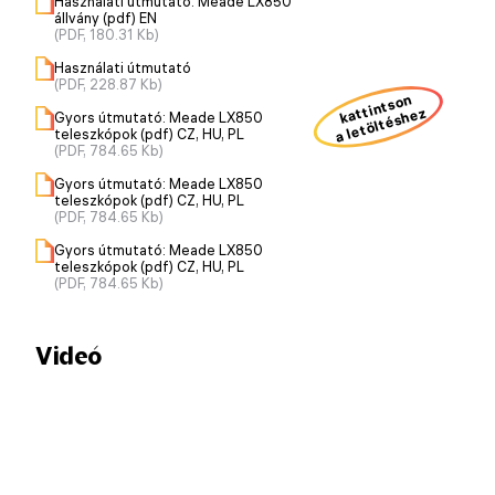
Használati útmutató: Meade LX850
állvány (pdf) EN
(PDF, 180.31 Kb)
Használati útmutató
(PDF, 228.87 Kb)
kattintson
a letöltéshez
Gyors útmutató: Meade LX850
teleszkópok (pdf) CZ, HU, PL
(PDF, 784.65 Kb)
Gyors útmutató: Meade LX850
teleszkópok (pdf) CZ, HU, PL
(PDF, 784.65 Kb)
Gyors útmutató: Meade LX850
teleszkópok (pdf) CZ, HU, PL
(PDF, 784.65 Kb)
Videó