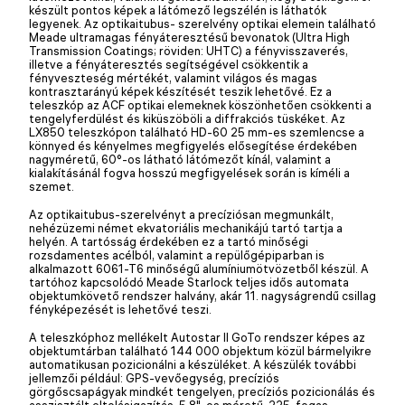
készült pontos képek a látómező legszélén is láthatók
legyenek. Az optikaitubus- szerelvény optikai elemein található
Meade ultramagas fényáteresztésű bevonatok (Ultra High
Transmission Coatings; röviden: UHTC) a fényvisszaverés,
illetve a fényáteresztés segítségével csökkentik a
fényveszteség mértékét, valamint világos és magas
kontrasztarányú képek készítését teszik lehetővé. Ez a
teleszkóp az ACF optikai elemeknek köszönhetően csökkenti a
tengelyferdülést és kiküszöböli a diffrakciós tüskéket. Az
LX850 teleszkópon található HD-60 25 mm-es szemlencse a
könnyed és kényelmes megfigyelés elősegítése érdekében
nagyméretű, 60°-os látható látómezőt kínál, valamint a
kialakításánál fogva hosszú megfigyelések során is kíméli a
szemet.
Az optikaitubus-szerelvényt a precíziósan megmunkált,
nehézüzemi német ekvatoriális mechanikájú tartó tartja a
helyén. A tartósság érdekében ez a tartó minőségi
rozsdamentes acélból, valamint a repülőgépiparban is
alkalmazott 6061-T6 minőségű alumíniumötvözetből készül. A
tartóhoz kapcsolódó Meade Starlock teljes idős automata
objektumkövető rendszer halvány, akár 11. nagyságrendű csillag
fényképezését is lehetővé teszi.
A teleszkóphoz mellékelt Autostar II GoTo rendszer képes az
objektumtárban található 144 000 objektum közül bármelyikre
automatikusan pozicionálni a készüléket. A készülék további
jellemzői például: GPS-vevőegység, precíziós
görgőscsapágyak mindkét tengelyen, precíziós pozicionálás és
asszisztált eltolásigazítás, 5,8"-os méretű, 225-fogas,