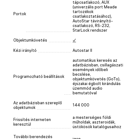
tápcsatlakozó, AUX
(univerzális port Meade
tartozékok
Portok
csatlakoztatásához),
AutoStar távirányító-
csatlakozó, RS-232,
StarLock rendszer
Objektumkövetés
✓
Kézi irányító
Autostar II
automatikus keresés az
adatbázisban, csillagászati
események időbeli
becslése,
Programozható beállítások
objektumkövetés (GoTo),
éjszakai égbolt kirándulás
üzemmód audio
bemutatóval
Az adatbázisban szereplő
144 000
objektumok
a mesterséges földi
Frissítés interneten
műholdak, aszteroidák,
keresztül
üstökösök katalógusaihoz
További berendezés
igen