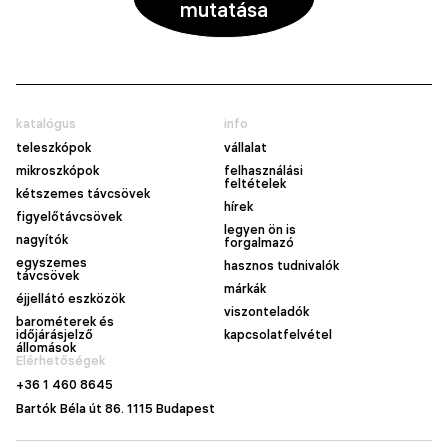
mutatása
katalógus
info
teleszkópok
vállalat
mikroszkópok
felhasználási
feltételek
kétszemes távcsövek
hírek
figyelőtávcsövek
legyen ön is
nagyítók
forgalmazó
egyszemes
hasznos tudnivalók
távcsövek
márkák
éjjellátó eszközök
viszonteladók
barométerek és
időjárásjelző
kapcsolatfelvétel
állomások
Elérhetőségek
+36 1 460 8645
Bartók Béla út 86. 1115 Budapest