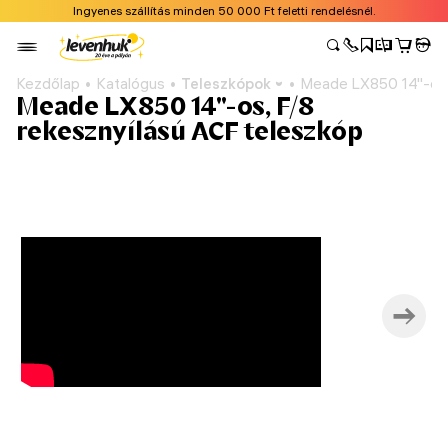
Ingyenes szállítás minden 50 000 Ft feletti rendelésnél.
Kezdőlap
Katalógus
Teleszkópok
Meade LX850 14"-os, 
Meade LX850 14"-os, F/8
rekesznyílású ACF teleszkóp