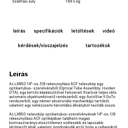
Szállítási súly
149.5 kg
leírás
specifikációk
letöltések
videó
kérdések/visszajelzés
tartozékok
Leírás
Az LX850 14"-os, F/8 rekesznyílású ACF teleszkóp egy
optikaitubus- szerelvényből (Optical Tube Assembly; röviden:
OTA), egy kettős képkészítővel felszerelt Starlock teljes idős
automata objektumkövető rendszerből, egy AutoStar II GoTo
rendszerből, egy német ekvatoriális mechanikájú tartóból,
valamint egy nehézüzemi háromlábú állványból tevődik össze.
Az LX850 teleszkóp optikaitubus-szerelvényének 14"-os, f/8
rekesznyílású ACF optikájában található magas
kontrasztarányú elosztólemez szélesebb és laposabb
látómezőt kínál, valamint gondoskodik arról, hogy a csillagokról