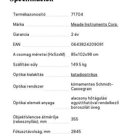
Termékazonosító
71704
Márka
Meade Instruments Corp.
Garancia
2 év
EAN
0643824209091
A csomag méretei (HxSzxM):
85x102x98 cm
Szállítási súly
149.5 kg
Optikai kialakítás
katadioptrikus
kómamentes Schmidt–
Optikai rendszer
Cassegrain
alacsony hőtágulási
Optikai elemek anyaga
együtthatóval rendelkező
boroszilát üveg
Objektívlencse átmérője
355
(rekesznyílás), mm
Fókusztávolság, mm
2845