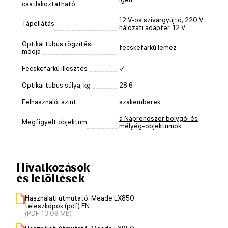
csatlakoztatható
12 V-os szivargyújtó, 220 V
Tápellátás
hálózati adapter, 12 V
Optikai tubus rögzítési
fecskefarkú lemez
módja
Fecskefarkú illesztés
✓
Optikai tubus súlya, kg
28.6
Felhasználói szint
szakemberek
a Naprendszer bolygói és
Megfigyelt objektum
mélyég-objektumok
Hivatkozások
és letöltések
Használati útmutató: Meade LX850
teleszkópok (pdf) EN
(PDF, 13.09 Mb)