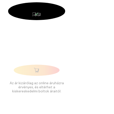
Az ár kizárólag az online áruházra
érvényes, és eltérhet a
kiskereskedelmi boltok áraitól.