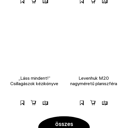
„Láss mindent!”
Levenhuk M20
Csillagászok kézikönyve
nagyméretű planiszféra
összes