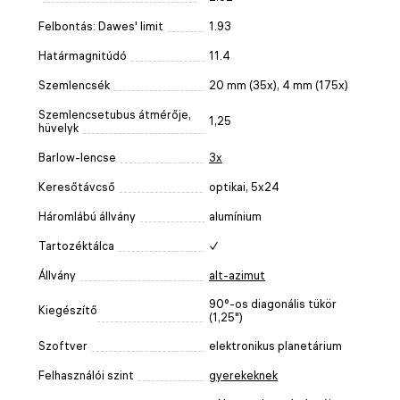
Felbontás: Dawes' limit
1.93
Határmagnitúdó
11.4
Szemlencsék
20 mm (35x), 4 mm (175х)
Szemlencsetubus átmérője,
1,25
hüvelyk
Barlow-lencse
3x
Keresőtávcső
optikai, 5x24
Háromlábú állvány
alumínium
Tartozéktálca
✓
Állvány
alt-azimut
90°-os diagonális tükör
Kiegészítő
(1,25")
Szoftver
elektronikus planetárium
Felhasználói szint
gyerekeknek