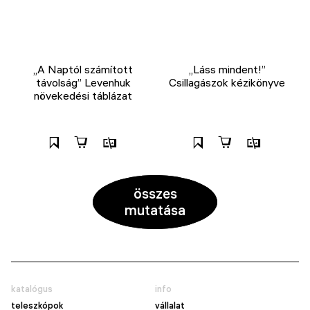
„A Naptól számított
„Láss mindent!”
távolság” Levenhuk
Csillagászok kézikönyve
növekedési táblázat
összes
mutatása
katalógus
info
teleszkópok
vállalat