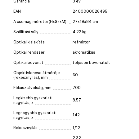
Garancia
3 év
EAN
2400000026495
A csomag méretei (HxSzxM):
27x19x84 cm
Szállítási súly
4.22 kg
Optikai kialakítás
refraktor
Optikai rendszer
akromatikus
Optikai bevonat
teljesen bevonatolt
Objektívlencse átmérője
60
(rekesznyílás), mm
Fókusztávolság, mm
700
Legkisebb gyakorlati
8.57
nagyítás, x
Legnagyobb gyakorlati
142
nagyítás, x
Rekesznyílás
f/12
2.32