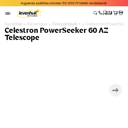
Ingyenes szállítás minden 50 000 Ft feletti rendelésnél.
Kezdőlap
Katalógus
Teleszkópok
Celestron PowerSeek
Celestron PowerSeeker 60 AZ
Telescope