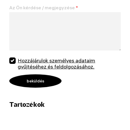
Az Ön kérdése / megjegyzése
*
Hozzájárulok személyes adataim
gyűjtéséhez és feldolgozásához.
Tartozékok