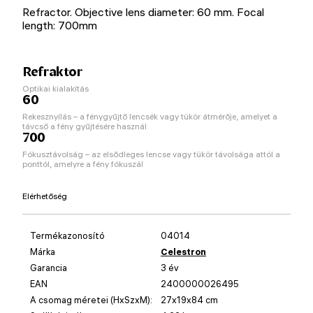
Refractor. Objective lens diameter: 60 mm. Focal
length: 700mm
Refraktor
Optikai kialakítás
60
Rekesznyílás – a fénygyűjtő lencsék vagy tükör átmérője, amelyet a
távcső a fény gyűjtésére használ
700
Fókusztávolság – az elsődleges lencse vagy tükör távolsága attól a
ponttól, amelyre a fény fókuszál
Elérhetőség
Termékazonosító
04014
Márka
Celestron
Garancia
3 év
EAN
2400000026495
A csomag méretei (HxSzxM):
27x19x84 cm