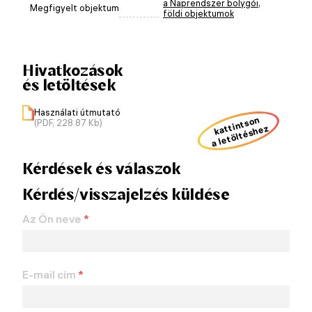
a Naprendszer bolygói
,
Megfigyelt objektum
földi objektumok
Hivatkozások
és letöltések
Használati útmutató
kattintson
(PDF, 228.87 Kb)
a letöltéshez
Kérdések és válaszok
Kérdés/visszajelzés küldése
Az Ön neve
*
E-mail cím
*