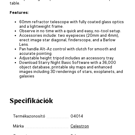
table.
Features:
60mm refractor telescope with fully coated glass optics
and a lightweight frame.
Observe in no time with a quick and easy, no-tool setup.
Accessories include: two eyepieces (20mm and 4mm),
erect image star diagonal, finderscope, and a Barlow
Lens.
Pan handle Alt-Az control with clutch for smooth and
accurate pointing.
Adjustable height tripod includes an accessory tray.
Download Starry Night Basic Software with a 36,000
object database, printable sky maps and enhanced
images including 3D renderings of stars, exoplanets, and
galaxies
Specifikációk
Termékazonosító
04014
Márka
Celestron