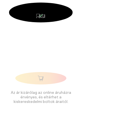
Az ár kizárólag az online áruházra
érvényes, és eltérhet a
kiskereskedelmi boltok áraitól.