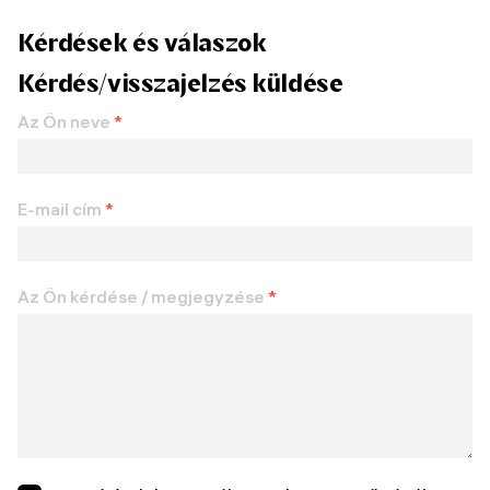
Kérdések és válaszok
Kérdés/visszajelzés küldése
Az Ön neve
*
E-mail cím
*
Az Ön kérdése / megjegyzése
*