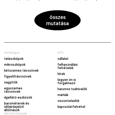
összes
mutatása
katalógus
info
teleszkópok
vállalat
mikroszkópok
felhasználási
feltételek
kétszemes távcsövek
hírek
figyelőtávcsövek
legyen ön is
nagyítók
forgalmazó
egyszemes
hasznos tudnivalók
távcsövek
márkák
éjjellátó eszközök
viszonteladók
barométerek és
időjárásjelző
kapcsolatfelvétel
állomások
Elérhetőségek