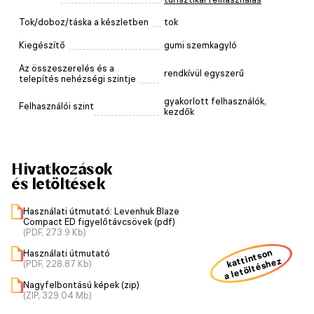
Tok/doboz/táska a készletben
tok
Kiegészítő
gumi szemkagyló
Az összeszerelés és a
rendkívül egyszerű
telepítés nehézségi szintje
gyakorlott felhasználók,
Felhasználói szint
kezdők
Hivatkozások
és letöltések
Használati útmutató: Levenhuk Blaze
Compact ED figyelőtávcsövek (pdf)
(PDF, 273.9 Kb)
kattintson
Használati útmutató
a letöltéshez
(PDF, 228.87 Kb)
Nagyfelbontású képek (zip)
(ZIP, 329.04 Mb)