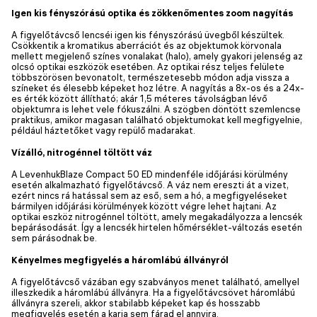
Igen kis fényszórású optika és zökkenőmentes zoom nagyítás
A figyelőtávcső lencséi igen kis fényszórású üvegből készültek.
Csökkentik a kromatikus aberrációt és az objektumok körvonala
mellett megjelenő színes vonalakat (halo), amely gyakori jelenség az
olcsó optikai eszközök esetében. Az optikai rész teljes felülete
többszörösen bevonatolt, természetesebb módon adja vissza a
színeket és élesebb képeket hoz létre. A nagyítás a 8x-os és a 24x-
es érték között állítható; akár 1,5 méteres távolságban lévő
objektumra is lehet vele fókuszálni. A szögben döntött szemlencse
praktikus, amikor magasan található objektumokat kell megfigyelnie,
például háztetőket vagy repülő madarakat.
Vízálló, nitrogénnel töltött váz
A LevenhukBlaze Compact 50 ED mindenféle időjárási körülmény
esetén alkalmazható figyelőtávcső. A váz nem ereszti át a vizet,
ezért nincs rá hatással sem az eső, sem a hó, a megfigyeléseket
bármilyen időjárási körülmények között végre lehet hajtani. Az
optikai eszköz nitrogénnel töltött, amely megakadályozza a lencsék
bepárásodását. Így a lencsék hirtelen hőmérséklet-változás esetén
sem párásodnak be.
Kényelmes megfigyelés a háromlábú állványról
A figyelőtávcső vázában egy szabványos menet található, amellyel
illeszkedik a háromlábú állványra. Ha a figyelőtávcsövet háromlábú
állványra szereli, akkor stabilabb képeket kap és hosszabb
megfigyelés esetén a karja sem fárad el annyira.