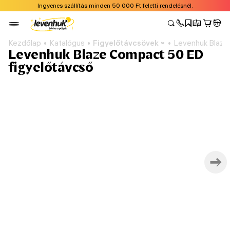
Ingyenes szállítás minden 50 000 Ft feletti rendelésnél.
Kezdőlap
Katalógus
Figyelőtávcsövek
Levenhuk Blaze
Levenhuk Blaze Compact 50 ED
figyelőtávcső