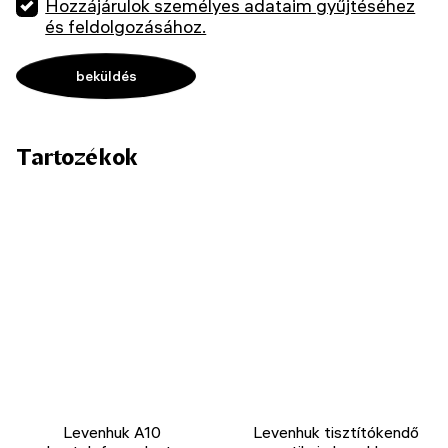
Hozzájárulok személyes adataim gyűjtéséhez
és feldolgozásához.
Tartozékok
Levenhuk A10
Levenhuk tisztítókendő