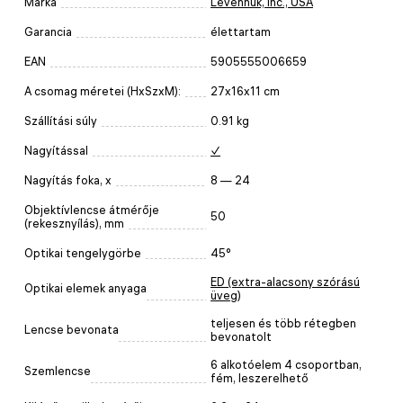
Márka
Levenhuk, Inc., USA
Garancia
élettartam
EAN
5905555006659
A csomag méretei (HxSzxM):
27x16x11 cm
Szállítási súly
0.91 kg
Nagyítással
✓
Nagyítás foka, x
8 — 24
Objektívlencse átmérője
50
(rekesznyílás), mm
Optikai tengelygörbe
45°
ED (extra-alacsony szórású
Optikai elemek anyaga
üveg)
teljesen és több rétegben
Lencse bevonata
bevonatolt
6 alkotóelem 4 csoportban,
Szemlencse
fém, leszerelhető