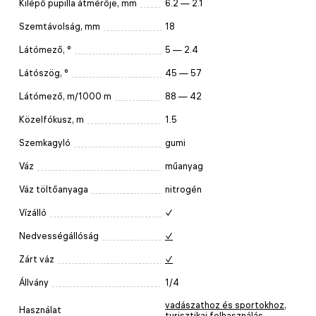
Kilépő pupilla átmérője, mm
6.2 — 2.1
Szemtávolság, mm
18
Látómező, °
5 — 2.4
Látószög, °
45 — 57
Látómező, m/1000 m
88 — 42
Közelfókusz, m
1.5
Szemkagyló
gumi
Váz
műanyag
Váz töltőanyaga
nitrogén
Vízálló
✓
Nedvességállóság
✓
Zárt váz
✓
Állvány
1/4
vadászathoz és sportokhoz
,
Használat
turisztikai felhasználás