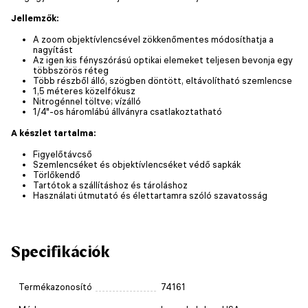
Jellemzők:
A zoom objektívlencsével zökkenőmentes módosíthatja a
nagyítást
Az igen kis fényszórású optikai elemeket teljesen bevonja egy
többszörös réteg
Több részből álló, szögben döntött, eltávolítható szemlencse
1,5 méteres közelfókusz
Nitrogénnel töltve; vízálló
1/4"-os háromlábú állványra csatlakoztatható
A készlet tartalma:
Figyelőtávcső
Szemlencséket és objektívlencséket védő sapkák
Törlőkendő
Tartótok a szállításhoz és tároláshoz
Használati útmutató és élettartamra szóló szavatosság
Specifikációk
Termékazonosító
74161