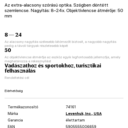
Az extra-alacsony szórású optika. Szögben döntött
szemlencse. Nagyítás: 8–24x. Objektívlencse átmérője: 50
mm
8 — 24
Az alacsony nagyítás szélesebb látómezőt biztosít, a nagyobb nagyítás
pedig a távoli tárgyak részletesebb képét
50
Az objektívlencse átmérője az eszköz egyik legfontosabb jellemzője, amely
meghatározza a rekesznyílást
Vadászathoz és sportokhoz, turisztikai
felhasználás
Rendeltetési cél
Elérhetőség
Termékazonosító
74161
Márka
Levenhuk, Inc., USA
Garancia
élettartam
EAN
5905555006659