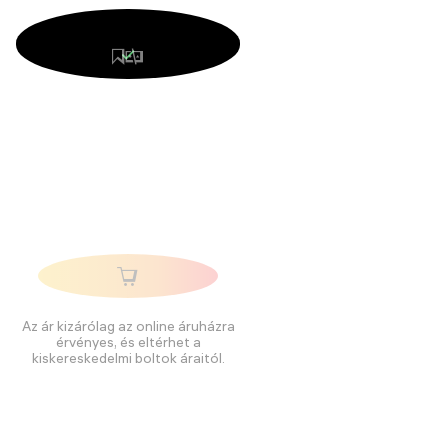
Az ár kizárólag az online áruházra
érvényes, és eltérhet a
kiskereskedelmi boltok áraitól.