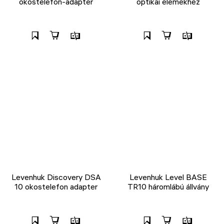
okostelefon-adapter
optikai elemekhez
Levenhuk Discovery DSA
Levenhuk Level BASE
10 okostelefon adapter
TR10 háromlábú állvány