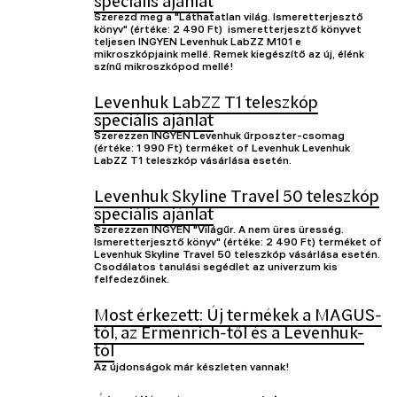
speciális ajánlat
Szerezd meg a "Láthatatlan világ. Ismeretterjesztő
könyv" (értéke: 2 490 Ft) ismeretterjesztő könyvet
teljesen INGYEN Levenhuk LabZZ M101 e
mikroszkópjaink mellé. Remek kiegészítő az új, élénk
színű mikroszkópod mellé!
Levenhuk LabZZ T1 teleszkóp
speciális ajánlat
Szerezzen INGYEN Levenhuk űrposzter-csomag
(értéke: 1 990 Ft) terméket of Levenhuk Levenhuk
LabZZ T1 teleszkóp vásárlása esetén.
Levenhuk Skyline Travel 50 teleszkóp
speciális ajánlat
Szerezzen INGYEN "Világűr. A nem üres üresség.
Ismeretterjesztő könyv" (értéke: 2 490 Ft) terméket of
Levenhuk Skyline Travel 50 teleszkóp vásárlása esetén.
Csodálatos tanulási segédlet az univerzum kis
felfedezőinek.
Most érkezett: Új termékek a MAGUS-
tól, az Ermenrich-től és a Levenhuk-
tól
Az újdonságok már készleten vannak!