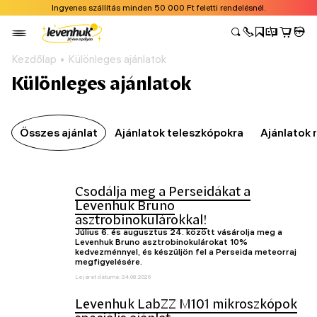
Ingyenes szállítás minden 50 000 Ft feletti rendelésnél.
Kezdőlap
Különleges ajánlatok
Különleges ajánlatok
Összes ajánlat
Ajánlatok teleszkópokra
Ajánlatok
Csodálja meg a Perseidákat a
Levenhuk Bruno
asztrobinokulárokkal!
Július 6. és augusztus 24. között vásárolja meg a
Levenhuk Bruno asztrobinokulárokat 10%
kedvezménnyel, és készüljön fel a Perseida meteorraj
megfigyelésére.
Lejárat dátuma: 24.08.2026
Levenhuk LabZZ M101 mikroszkópok