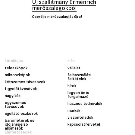
Új szállítmány Ermenrich
mérőszalagokból
Cserélje mérőszalagját újra!
katalógus
info
teleszkópok
vállalat
mikroszkópok
felhasználási
feltételek
kétszemes távcsövek
hírek
figyelőtávcsövek
legyen ön is
nagyítók
forgalmazó
egyszemes
hasznos tudnivalók
távcsövek
márkák
éjjellátó eszközök
viszonteladók
barométerek és
időjárásjelző
kapcsolatfelvétel
állomások
Elérhetőségek