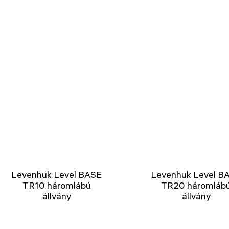
Levenhuk Level BASE
Levenhuk Level B
TR10 háromlábú
TR20 háromláb
állvány
állvány