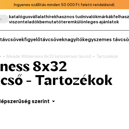
Ingyenes szállítás minden 50 000 Ft feletti rendelésnél.
katalógus
vállalat
hírek
hasznos tudnivalók
márkák
felhasz
Keresés termék, cikkszám, kategória stb. szerint
viszonteladók
bemutatóterem
különleges ajánlatok
távcsövek
figyelőtávcsövek
nagyítók
egyszemes távcsö
Meade Wilderness 8x32 kétszemes távcső
Tartozékok
ness 8x32
cső - Tartozékok
épszerűség szerint