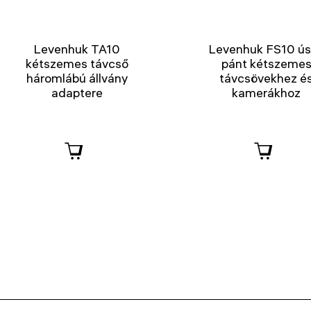
Levenhuk TA10
Levenhuk FS10 ú
kétszemes távcső
pánt kétszeme
háromlábú állvány
távcsövekhez é
adaptere
kamerákhoz