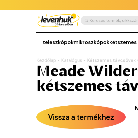
teleszkópok
mikroszkópok
kétszemes 
Kezdőlap
Katalógus
Kétszemes távcsövek
Meade Wilder
kétszemes táv
N
Vissza a termékhez