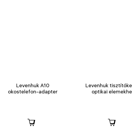
Levenhuk A10
Levenhuk tisztítók
okostelefon-adapter
optikai elemekh