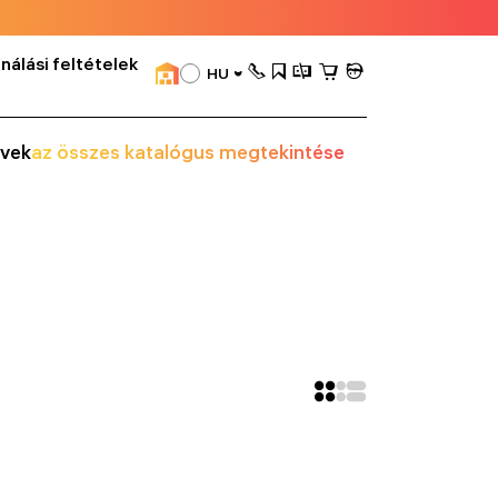
nálási feltételek
HU
vek
az összes katalógus megtekintése