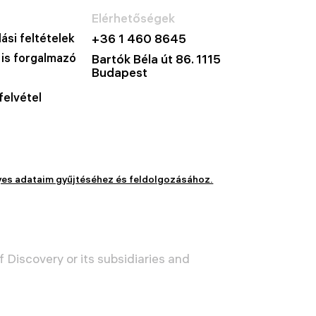
Elérhetőségek
ási feltételek
+36 1 460 8645
 is forgalmazó
Bartók Béla út 86. 1115
Budapest
felvétel
yes adataim gyűjtéséhez és feldolgozásához.
 Discovery or its subsidiaries and