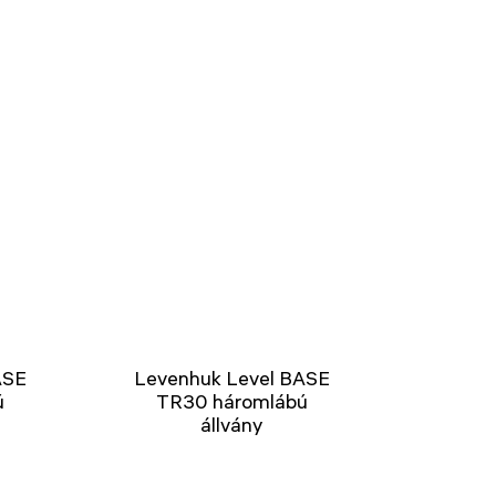
ASE
Levenhuk Level BASE
ú
TR30 háromlábú
állvány