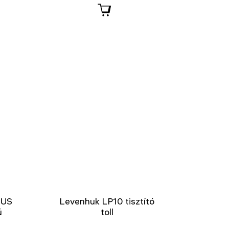
LUS
Levenhuk LP10 tisztító
ú
toll