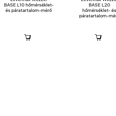
BASE L10 hőmérséklet-
BASE L20
és páratartalom-mérő
hőmérséklet- é
páratartalom-mé