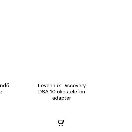
endő
Levenhuk Discovery
ez
DSA 10 okostelefon
adapter