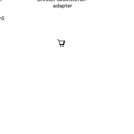
adapter
s
rő