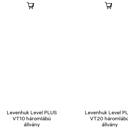
Levenhuk Level PLUS
Levenhuk Level P
VT10 háromlábú
VT20 háromláb
állvány
állvány