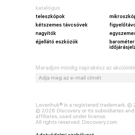
katalógus
teleszkópok
mikroszkó
kétszemes távcsövek
figyelőtáv
nagyítók
egyszemes
éjjellátó eszközök
barométer
időjárásje
Maradjon mindig naprakész az akcióinkka
Levenhuk® is a registered trademark. ©
© 2026 Discovery or its subsidiaries and 
affiliates, used under license.
All rights reserved. Discovery.com
Adatvédelmi szabályzat