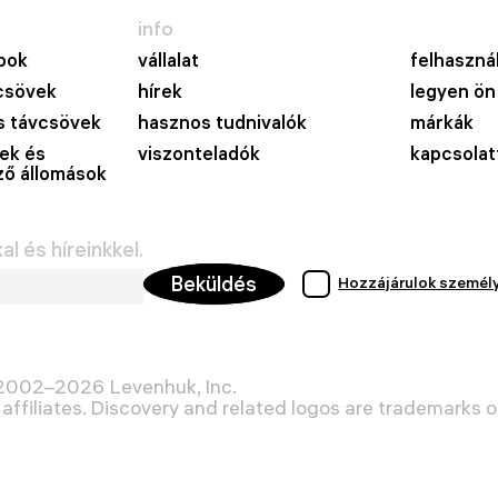
info
pok
vállalat
felhasznál
csövek
hírek
legyen ön
 távcsövek
hasznos tudnivalók
márkák
ek és
viszonteladók
kapcsolat
lző állomások
l és híreinkkel.
Beküldés
Hozzájárulok személ
 2002–2026 Levenhuk, Inc.
affiliates. Discovery and related logos are trademarks of