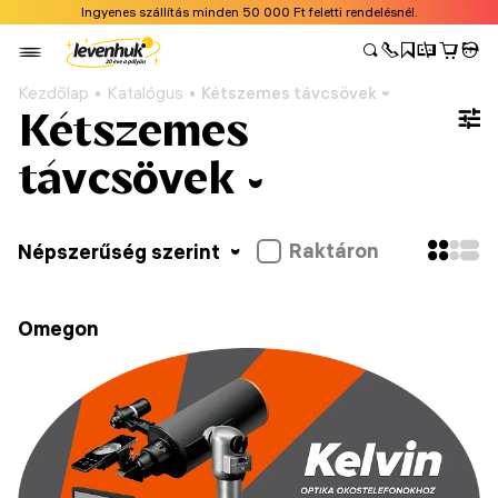
Ingyenes szállítás minden 50 000 Ft feletti rendelésnél.
Kezdőlap
Katalógus
Kétszemes távcsövek
Kétszemes
távcsövek
Raktáron
Népszerűség szerint
Omegon