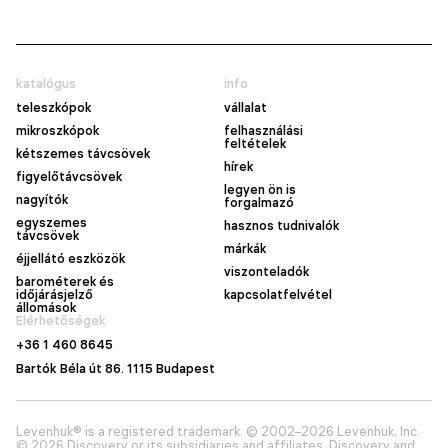
katalógus
info
teleszkópok
vállalat
mikroszkópok
felhasználási
feltételek
kétszemes távcsövek
hírek
figyelőtávcsövek
legyen ön is
nagyítók
forgalmazó
egyszemes
hasznos tudnivalók
távcsövek
márkák
éjjellátó eszközök
viszonteladók
barométerek és
időjárásjelző
kapcsolatfelvétel
állomások
Elérhetőségek
+36 1 460 8645
Bartók Béla út 86. 1115 Budapest
Levenhuk® is a registered trademark. © 2002–2026 Levenhuk, Inc.
© 2026 Discovery or its subsidiaries and affiliates. Discovery and