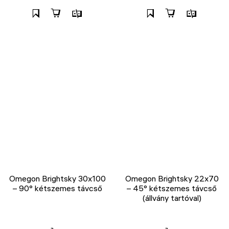
Omegon Brightsky 30x100
Omegon Brightsky 22x70
– 90° kétszemes távcső
– 45° kétszemes távcső
(állvány tartóval)