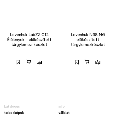
Levenhuk LabZZ C12
Levenhuk N38 NG
Élőlények – előkészített
előkészített
tárgylemez-készlet
tárgylemezkészlet
katalógus
info
teleszkópok
vállalat