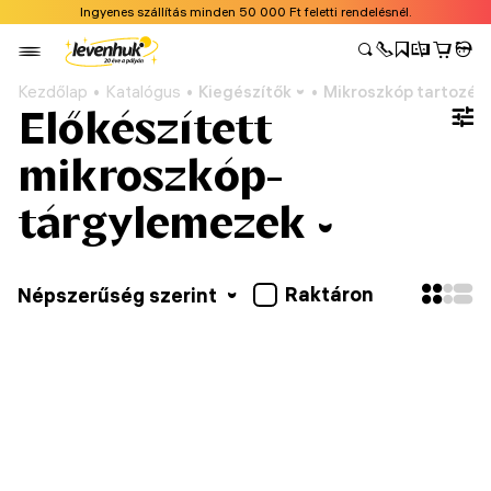
Ingyenes szállítás minden 50 000 Ft feletti rendelésnél.
Kezdőlap
Katalógus
Kiegészítők
Mikroszkóp tartozék
Előkészített
mikroszkóp-
tárgylemezek
Raktáron
Népszerűség szerint