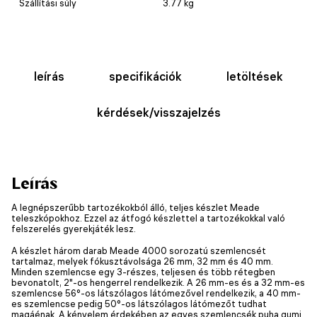
Szállítási súly
3.77 kg
leírás
specifikációk
letöltések
kérdések/visszajelzés
Leírás
A legnépszerűbb tartozékokból álló, teljes készlet Meade
teleszkópokhoz. Ezzel az átfogó készlettel a tartozékokkal való
felszerelés gyerekjáték lesz.
A készlet három darab Meade 4000 sorozatú szemlencsét
tartalmaz, melyek fókusztávolsága 26 mm, 32 mm és 40 mm.
Minden szemlencse egy 3-részes, teljesen és több rétegben
bevonatolt, 2"-os hengerrel rendelkezik. A 26 mm-es és a 32 mm-es
szemlencse 56°-os látszólagos látómezővel rendelkezik, a 40 mm-
es szemlencse pedig 50°-os látszólagos látómezőt tudhat
magáénak. A kényelem érdekében az egyes szemlencsék puha gumi