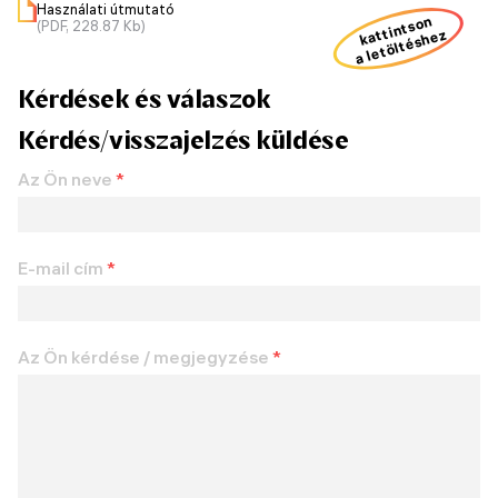
Használati útmutató
kattintson
(PDF, 228.87 Kb)
a letöltéshez
Kérdések és válaszok
Kérdés/visszajelzés küldése
Az Ön neve
*
E-mail cím
*
Az Ön kérdése / megjegyzése
*