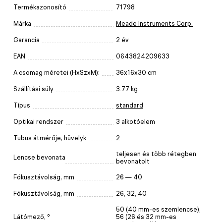
Termékazonosító
71798
Márka
Meade Instruments Corp.
Garancia
2 év
EAN
0643824209633
A csomag méretei (HxSzxM):
36x16x30 cm
Szállítási súly
3.77 kg
Típus
standard
Optikai rendszer
3 alkotóelem
Tubus átmérője, hüvelyk
2
teljesen és több rétegben
Lencse bevonata
bevonatolt
Fókusztávolság, mm
26 — 40
Fókusztávolság, mm
26, 32, 40
50 (40 mm-es szemlencse),
Látómező, °
56 (26 és 32 mm-es