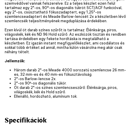
szemvédővel vannak felszerelve. Ez a teljes készlet ezen felül
tartalmaz egy 2"-os, 90°-os diagonális tükröt SCT/ACF funkcióval,
egy 2"-os, csúsztatható fókuszadaptert, egy 1,25"-os
szemlencseadaptert és Meade Barlow-lencsét 2x a készletben lévő
szemlencsék teljesítményének megduplázása érdekében.
Ezen kívül öt darab színes szűrőt is tartalmaz: Élénksárga, piros,
világoskék, kék és ND 96 Hold szűrő. Az eszközök tisztán és rendben
tartása érdekében egy fekete hordtáska is megtalálható a
készletben. Ez igazán instant megfigyelőkészlet, ami csodálatos és
sokkal több értéket ad annál, mintha külön vásárolna meg akár csak
néhány tételt.
Jellemzők:
Három darab 2"-os Meade 4000 sorozatú szemlencse 26 mm-
es, 32 mm-es és 40 mm-es fókusztávolság.
2"-os Barlow-lencse 2x.
2"-os 90º-os diagonális tükör.
Öt darab 2"-os színes szemlencseszűrő: Élénksárga, piros,
világoskék, kék és Hold szűrő.
Ellenálló, hordozható, alumínium tok.
Specifikációk