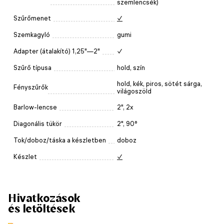
szemlencsék)
Szűrőmenet
✓
Szemkagyló
gumi
Adapter (átalakító) 1,25"—2"
✓
Szűrő típusa
hold, szín
hold, kék, piros, sötét sárga,
Fényszűrők
világoszöld
Barlow-lencse
2", 2x
Diagonális tükör
2", 90°
Tok/doboz/táska a készletben
doboz
Készlet
✓
Hivatkozások
és letöltések