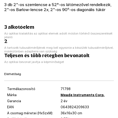
3 db 2"-os szemlencse a 52°-os látómezővel rendelkezik,
2"-os Barlow-lencse 2x, 2"-os 90º-os diagonális tükör
3 alkotóelem
Az optikai kialakítás az optikai elemek adott módon történő összeszerelését
jelenti
2
A tartozék tubusátmérőjének meg kell egyeznie a készülék tubusátmérőjével;
máskülönben adapterre van szükség
Teljesen és több rétegben bevonatolt
Az optikai bevonat javítja a képminőséget
Elérhetőség
Termékazonosító
71798
Márka
Meade Instruments Corp.
Garancia
2 év
EAN
0643824209633
A csomag méretei (HxSzxM):
36x16x30 cm