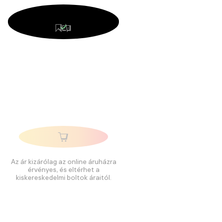
Az ár kizárólag az online áruházra
érvényes, és eltérhet a
kiskereskedelmi boltok áraitól.