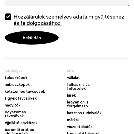
Hozzájárulok személyes adataim gyűjtéséhez
és feldolgozásához.
katalógus
info
teleszkópok
vállalat
mikroszkópok
felhasználási
feltételek
kétszemes távcsövek
hírek
figyelőtávcsövek
legyen ön is
nagyítók
forgalmazó
egyszemes
hasznos tudnivalók
távcsövek
márkák
éjjellátó eszközök
viszonteladók
barométerek és
időjárásjelző
kapcsolatfelvétel