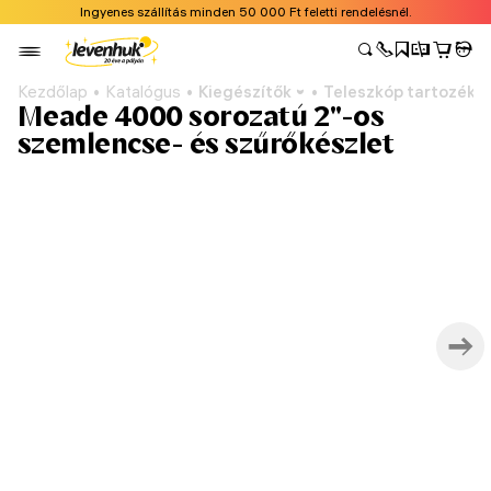
Ingyenes szállítás minden 50 000 Ft feletti rendelésnél.
Kezdőlap
Katalógus
Kiegészítők
Teleszkóp tartozéko
Meade 4000 sorozatú 2"-os
szemlencse- és szűrőkészlet