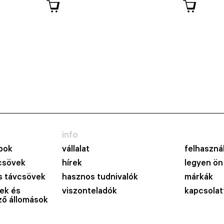
info
pok
vállalat
felhasznál
csövek
hírek
legyen ön
 távcsövek
hasznos tudnivalók
márkák
ek és
viszonteladók
kapcsolat
lző állomások