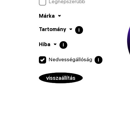
Legnépszerűbb
Márka
Tartomány
i
Hiba
i
Nedvességállóság
i
visszaállítás