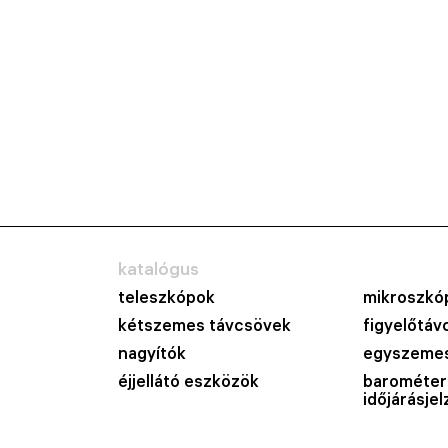
katalógus
teleszkópok
mikroszkó
kétszemes távcsövek
figyelőtáv
nagyítók
egyszemes
éjjellátó eszközök
barométer
időjárásje