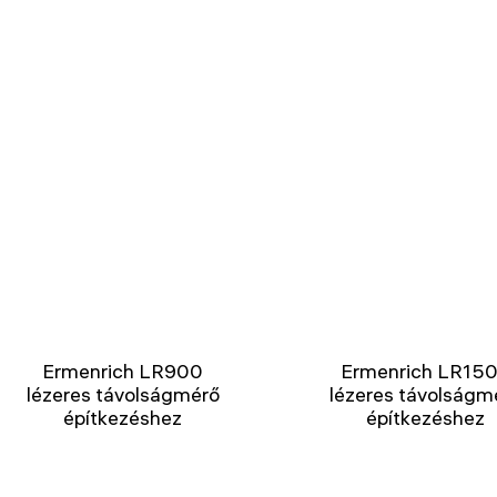
Ermenrich LR900
Ermenrich LR15
lézeres távolságmérő
lézeres távolságm
építkezéshez
építkezéshez