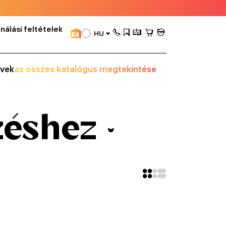
nálási feltételek
HU
vek
az összes katalógus megtekintése
zéshez