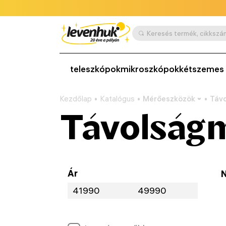
teleszkópok
mikroszkópok
kétszemes 
Kezdőlap
Katalógus
Mérőeszközök
Távo
Távolságm
Ár
N