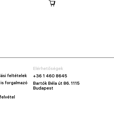
Elérhetőségek
ási feltételek
+36 1 460 8645
 is forgalmazó
Bartók Béla út 86. 1115
Budapest
felvétel