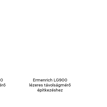
00
Ermenrich LG900
érő
lézeres távolságmérő
építkezéshez