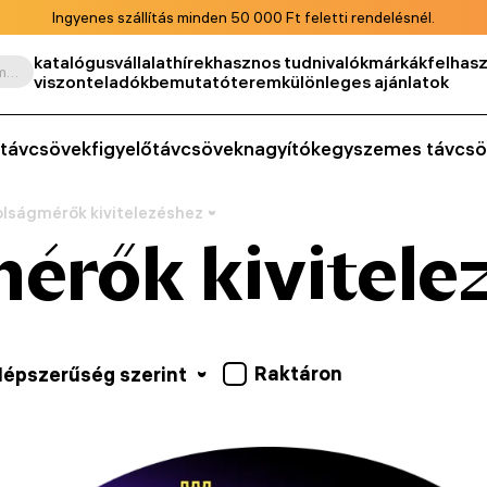
Ingyenes szállítás minden 50 000 Ft feletti rendelésnél.
katalógus
vállalat
hírek
hasznos tudnivalók
márkák
felhasz
Keresés termék, cikkszám, kategória stb. szerint
viszonteladók
bemutatóterem
különleges ajánlatok
távcsövek
figyelőtávcsövek
nagyítók
egyszemes távcsö
lságmérők kivitelezéshez
érők kivitele
Raktáron
épszerűség szerint