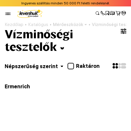
Ingyenes szállítás minden 50 000 Ft feletti rendelésnél.
Kezdőlap
Katalógus
Mérőeszközök
Vízminőségi teszt
Vízminőségi
tesztelők
Raktáron
Népszerűség szerint
Ermenrich