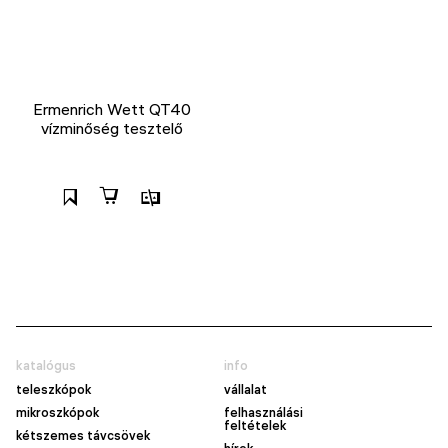
Ermenrich Wett QT40
vízminőség tesztelő
katalógus
info
teleszkópok
vállalat
mikroszkópok
felhasználási
feltételek
kétszemes távcsövek