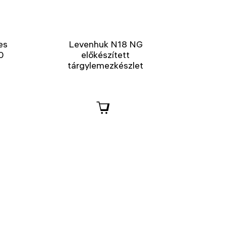
es
Levenhuk N18 NG
0
előkészített
tárgylemezkészlet