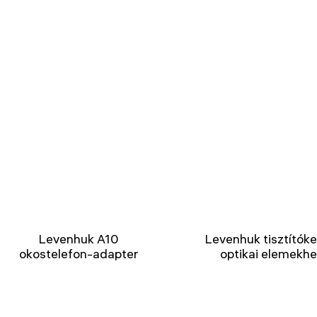
Levenhuk A10
Levenhuk tisztítók
okostelefon-adapter
optikai elemekh