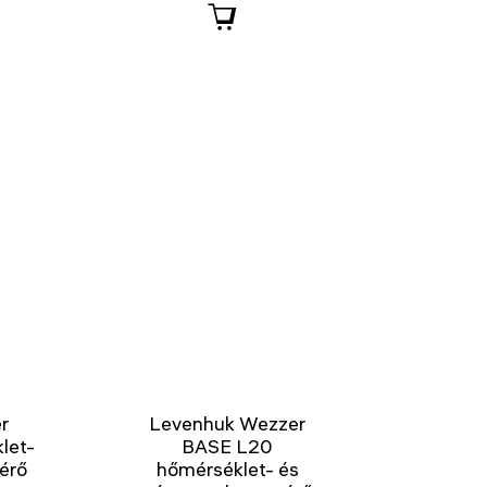
r
Levenhuk Wezzer
let-
BASE L20
érő
hőmérséklet- és