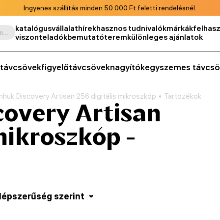
Ingyenes szállítás minden 50 000 Ft feletti rendelésnél.
katalógus
vállalat
hírek
hasznos tudnivalók
márkák
felhasz
Keresés termék, cikkszám, kategória stb. szerint
viszonteladók
bemutatóterem
különleges ajánlatok
távcsövek
figyelőtávcsövek
nagyítók
egyszemes távcsö
huk Discovery Artisan 256 digitális mikroszkóp
Tartozékok
overy Artisan
mikroszkóp -
épszerűség szerint