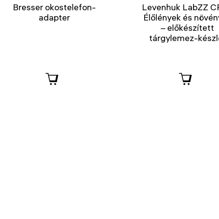
Bresser okostelefon-
Levenhuk LabZZ C
adapter
Élőlények és növé
– előkészített
tárgylemez-készl