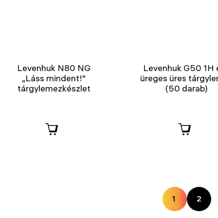
Levenhuk N80 NG
Levenhuk G50 1H 
„Láss mindent!”
üreges üres tárgyl
tárgylemezkészlet
(50 darab)
1
2