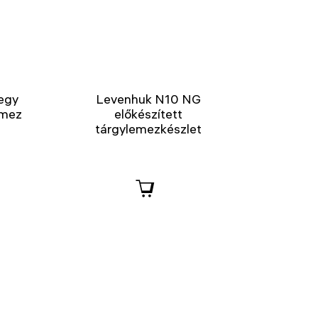
egy
Levenhuk N10 NG
emez
előkészített
tárgylemezkészlet