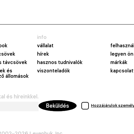
info
pok
vállalat
felhasznál
csövek
hírek
legyen ön
 távcsövek
hasznos tudnivalók
márkák
ek és
viszonteladók
kapcsolat
lző állomások
l és híreinkkel.
Beküldés
Hozzájárulok személ
 2002–2026 Levenhuk, Inc.