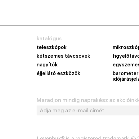
katalógus
teleszkópok
mikroszkó
kétszemes távcsövek
figyelőtáv
nagyítók
egyszemes
éjjellátó eszközök
barométer
időjárásje
Maradjon mindig naprakész az akcióinkka
Levenhuk® is a registered trademark. ©