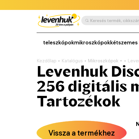
teleszkópok
mikroszkópok
kétszemes 
Kezdőlap
Katalógus
Mikroszkópok
Leven
Levenhuk Disc
256 digitális 
Tartozékok
N
Vissza a termékhez