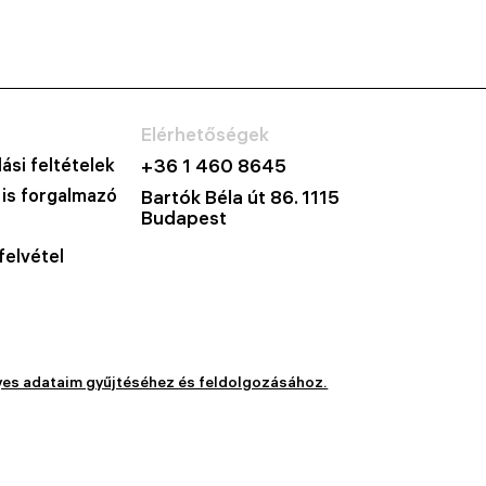
Elérhetőségek
ási feltételek
+36 1 460 8645
 is forgalmazó
Bartók Béla út 86. 1115
Budapest
felvétel
yes adataim gyűjtéséhez és feldolgozásához.