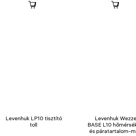
Levenhuk LP10 tisztító
Levenhuk Wezze
toll
BASE L10 hőmérsék
és páratartalom-m