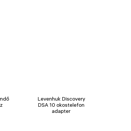
endő
Levenhuk Discovery
ez
DSA 10 okostelefon
adapter