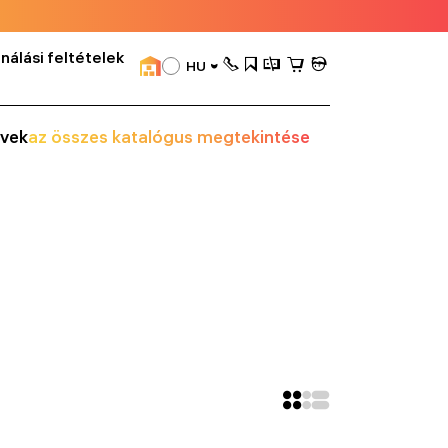
nálási feltételek
HU
vek
az összes katalógus megtekintése