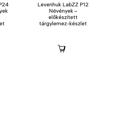
P24
Levenhuk LabZZ P12
nyek
Növények –
előkészített
et
tárgylemez-készlet