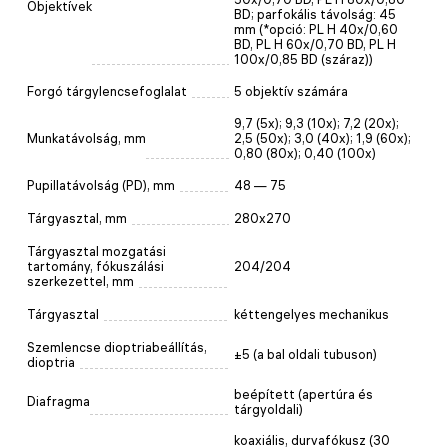
Objektívek
BD; parfokális távolság: 45
mm (*opció: PL H 40x/0,60
BD, PL H 60x/0,70 BD, PL H
100x/0,85 BD (száraz))
Forgó tárgylencsefoglalat
5 objektív számára
9,7 (5x); 9,3 (10x); 7,2 (20x);
Munkatávolság, mm
2,5 (50x); 3,0 (40x); 1,9 (60x);
0,80 (80x); 0,40 (100x)
Pupillatávolság (PD), mm
48 — 75
Tárgyasztal, mm
280x270
Tárgyasztal mozgatási
tartomány, fókuszálási
204/204
szerkezettel, mm
Tárgyasztal
kéttengelyes mechanikus
Szemlencse dioptriabeállítás,
±5 (a bal oldali tubuson)
dioptria
beépített (apertúra és
Diafragma
tárgyoldali)
koaxiális, durvafókusz (30