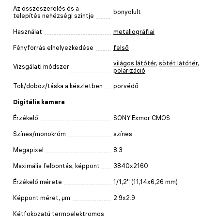
Az összeszerelés és a
bonyolult
telepítés nehézségi szintje
Használat
metallográfiai
Fényforrás elhelyezkedése
felső
világos látótér
,
sötét látótér
,
Vizsgálati módszer
polarizáció
Tok/doboz/táska a készletben
porvédő
Digitális kamera
Érzékelő
SONY Exmor CMOS
Színes/monokróm
színes
Megapixel
8.3
Maximális felbontás, képpont
3840x2160
Érzékelő mérete
1/1,2'' (11,14x6,26 mm)
Képpont méret, μm
2.9x2.9
Kétfokozatú termoelektromos