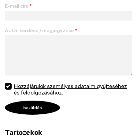
E-mail cím
*
Az Ön kérdése / megjegyzése
*
Hozzájárulok személyes adataim gyűjtéséhez
és feldolgozásához.
Tartozékok