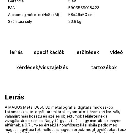
Garancia
5 év
EAN
5905555018423
A csomag méretei (HxSzxM):
58x49x60 cm
Szállítási súly
23.8 kg
leírás
specifikációk
letöltések
videó
kérdések/visszajelzés
tartozékok
Leírás
A MAGUS Metal D650 BD metallográfiai digitális mikroszkóp
fotómaszkok, integrált áramkörök, nyomtatott áramköri kártyák,
valamint más hosszú és széles objektumok felületeinek a
vizsgálatára alkalmas. Nagy tárgyasztalán nagy minták is könnyen
elférnek, a 0,7 µm-es értékű finomfókuszálási skála pedig még
magas nagyítási fok mellett is nagyon precíz megfigyeléseket tesz