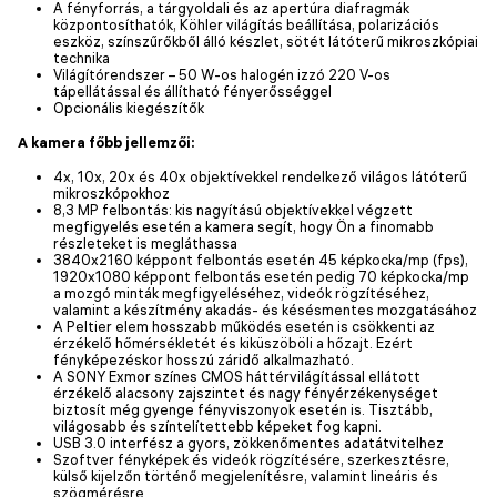
A fényforrás, a tárgyoldali és az apertúra diafragmák
központosíthatók, Köhler világítás beállítása, polarizációs
eszköz, színszűrőkből álló készlet, sötét látóterű mikroszkópiai
technika
Világítórendszer – 50 W-os halogén izzó 220 V-os
tápellátással és állítható fényerősséggel
Opcionális kiegészítők
A kamera főbb jellemzői:
4x, 10x, 20x és 40x objektívekkel rendelkező világos látóterű
mikroszkópokhoz
8,3 MP felbontás: kis nagyítású objektívekkel végzett
megfigyelés esetén a kamera segít, hogy Ön a finomabb
részleteket is megláthassa
3840x2160 képpont felbontás esetén 45 képkocka/mp (fps),
1920x1080 képpont felbontás esetén pedig 70 képkocka/mp
a mozgó minták megfigyeléséhez, videók rögzítéséhez,
valamint a készítmény akadás- és késésmentes mozgatásához
A Peltier elem hosszabb működés esetén is csökkenti az
érzékelő hőmérsékletét és kiküszöböli a hőzajt. Ezért
fényképezéskor hosszú záridő alkalmazható.
A SONY Exmor színes CMOS háttérvilágítással ellátott
érzékelő alacsony zajszintet és nagy fényérzékenységet
biztosít még gyenge fényviszonyok esetén is. Tisztább,
világosabb és színtelítettebb képeket fog kapni.
USB 3.0 interfész a gyors, zökkenőmentes adatátvitelhez
Szoftver fényképek és videók rögzítésére, szerkesztésre,
külső kijelzőn történő megjelenítésre, valamint lineáris és
szögmérésre