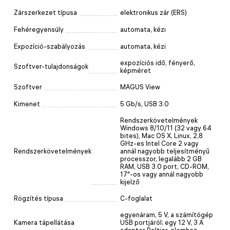
Zárszerkezet típusa
elektronikus zár (ERS)
Fehéregyensúly
automata, kézi
Expozíció-szabályozás
automata, kézi
expozíciós idő, fényerő,
Szoftver-tulajdonságok
képméret
Szoftver
MAGUS View
Kimenet
5 Gb/s, USB 3.0
Rendszerkövetelmények
Windows 8/10/11 (32 vagy 64
bites), Mac OS X, Linux, 2,8
GHz-es Intel Core 2 vagy
Rendszerkövetelmények
annál nagyobb teljesítményű
processzor, legalább 2 GB
RAM, USB 3.0 port, CD-ROM,
17"-os vagy annál nagyobb
kijelző
Rögzítés típusa
C-foglalat
egyenáram, 5 V, a számítógép
Kamera tápellátása
USB portjáról; egy 12 V, 3 A