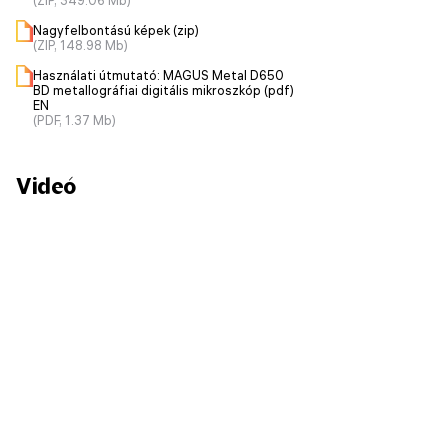
(ZIP, 349.06 Mb)
Nagyfelbontású képek (zip)
(ZIP, 148.98 Mb)
Használati útmutató: MAGUS Metal D650
BD metallográfiai digitális mikroszkóp (pdf)
EN
(PDF, 1.37 Mb)
Videó