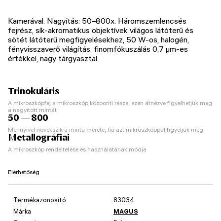
Kamerával. Nagyítás: 50–800х. Háromszemlencsés
fejrész, sík-akromatikus objektívek világos látóterű és
sötét látóterű megfigyelésekhez, 50 W-os, halogén,
fényvisszaverő világítás, finomfókuszálás 0,7 µm-es
értékkel, nagy tárgyasztal
Trinokuláris
A mikroszkópfej a mikroszkóp központi része, ezen átnézve figyelhetjük meg
a nagyított mintát
50 — 800
Mennyivel növekszik a minta mérete, ha azt mikroszkóppal figyeljük meg
Metallográfiai
A mikroszkóp rendeltetése és használatának módja
Elérhetőség
Termékazonosító
83034
Márka
MAGUS