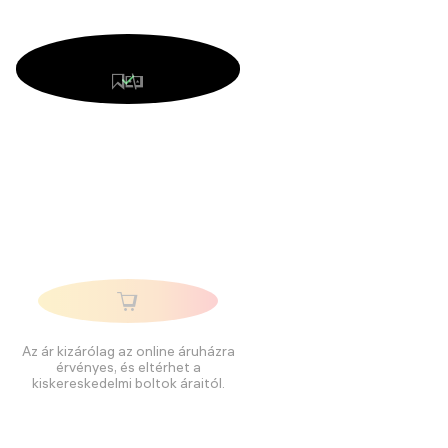
Az ár kizárólag az online áruházra
érvényes, és eltérhet a
kiskereskedelmi boltok áraitól.