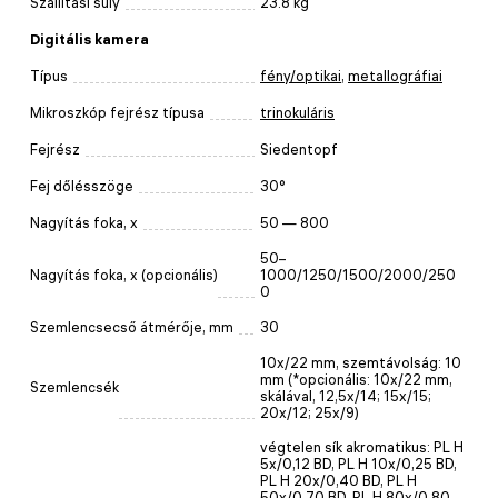
Szállítási súly
23.8 kg
Digitális kamera
Típus
fény/optikai
,
metallográfiai
Mikroszkóp fejrész típusa
trinokuláris
Fejrész
Siedentopf
Fej dőlésszöge
30°
Nagyítás foka, x
50 — 800
50–
Nagyítás foka, x (opcionális)
1000/1250/1500/2000/250
0
Szemlencsecső átmérője, mm
30
10х/22 mm, szemtávolság: 10
mm (*opcionális: 10x/22 mm,
Szemlencsék
skálával, 12,5x/14; 15x/15;
20x/12; 25x/9)
végtelen sík akromatikus: PL H
5x/0,12 BD, PL H 10x/0,25 BD,
PL H 20x/0,40 BD, PL H
50x/0,70 BD, PL H 80x/0,80