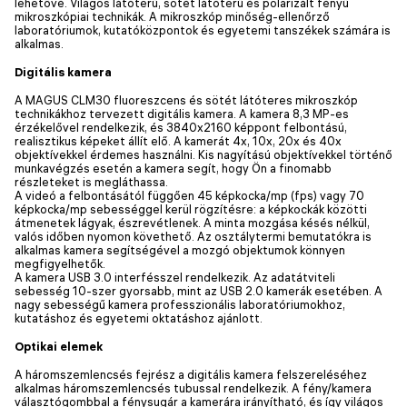
lehetővé. Világos látóterű, sötét látóterű és polarizált fényű
mikroszkópiai technikák. A mikroszkóp minőség-ellenőrző
laboratóriumok, kutatóközpontok és egyetemi tanszékek számára is
alkalmas.
Digitális kamera
A MAGUS CLM30 fluoreszcens és sötét látóteres mikroszkóp
technikákhoz tervezett digitális kamera. A kamera 8,3 MP-es
érzékelővel rendelkezik, és 3840x2160 képpont felbontású,
realisztikus képeket állít elő. A kamerát 4x, 10x, 20x és 40x
objektívekkel érdemes használni. Kis nagyítású objektívekkel történő
munkavégzés esetén a kamera segít, hogy Ön a finomabb
részleteket is megláthassa.
A videó a felbontásától függően 45 képkocka/mp (fps) vagy 70
képkocka/mp sebességgel kerül rögzítésre: a képkockák közötti
átmenetek lágyak, észrevétlenek. A minta mozgása késés nélkül,
valós időben nyomon követhető. Az osztálytermi bemutatókra is
alkalmas kamera segítségével a mozgó objektumok könnyen
megfigyelhetők.
A kamera USB 3.0 interfésszel rendelkezik. Az adatátviteli
sebesség 10-szer gyorsabb, mint az USB 2.0 kamerák esetében. A
nagy sebességű kamera professzionális laboratóriumokhoz,
kutatáshoz és egyetemi oktatáshoz ajánlott.
Optikai elemek
A háromszemlencsés fejrész a digitális kamera felszereléséhez
alkalmas háromszemlencsés tubussal rendelkezik. A fény/kamera
választógombbal a fénysugár a kamerára irányítható, és így világos