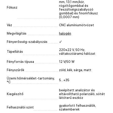
mm, 13,1 mm/kör,
rögzítőgombbal és
Fókusz
feszültségszabályozó
gombbal) és finomfókusz
(0,0007 mm)
Váz
CNC alumíniumötvözet
Megvilágítás
halogén
Fényerősség-szabályozás
✓
220±22 V, 50 Hz,
Tápellátás
váltakozóáramú hálózat
Fényforrás típusa
12 V/50 W
Fényszűrők
zöld, kék, sárga, matt
Üzemi hőmérséklet-tartomány,
5...+35
°C
beépített analizátor és
Kiegészítő
eltávolítható polarizáló, sötét
látóterű eszköz
gyakorlott felhasználók,
Felhasználói szint
szakemberek