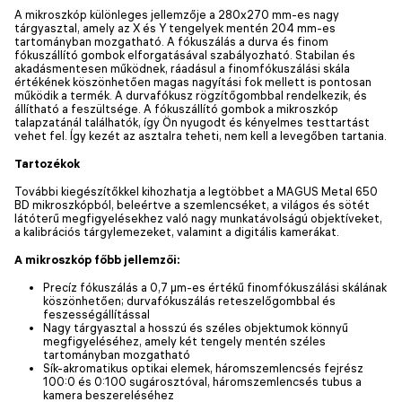
A mikroszkóp különleges jellemzője a 280x270 mm-es nagy
tárgyasztal, amely az X és Y tengelyek mentén 204 mm-es
tartományban mozgatható. A fókuszálás a durva és finom
fókuszállító gombok elforgatásával szabályozható. Stabilan és
akadásmentesen működnek, ráadásul a finomfókuszálási skála
értékének köszönhetően magas nagyítási fok mellett is pontosan
működik a termék. A durvafókusz rögzítőgombbal rendelkezik, és
állítható a feszültsége. A fókuszállító gombok a mikroszkóp
talapzatánál találhatók, így Ön nyugodt és kényelmes testtartást
vehet fel. Így kezét az asztalra teheti, nem kell a levegőben tartania.
Tartozékok
További kiegészítőkkel kihozhatja a legtöbbet a MAGUS Metal 650
BD mikroszkópból, beleértve a szemlencséket, a világos és sötét
látóterű megfigyelésekhez való nagy munkatávolságú objektíveket,
a kalibrációs tárgylemezeket, valamint a digitális kamerákat.
A mikroszkóp főbb jellemzői:
Precíz fókuszálás a 0,7 µm-es értékű finomfókuszálási skálának
köszönhetően; durvafókuszálás reteszelőgombbal és
feszességállítással
Nagy tárgyasztal a hosszú és széles objektumok könnyű
megfigyeléséhez, amely két tengely mentén széles
tartományban mozgatható
Sík-akromatikus optikai elemek, háromszemlencsés fejrész
100:0 és 0:100 sugárosztóval, háromszemlencsés tubus a
kamera beszereléséhez