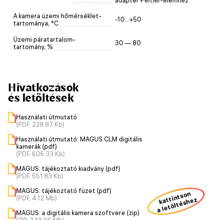
adapter Peltier-elemhez
A kamera üzemi hőmérséklet-
-10...+50
tartománya, °C
Üzemi páratartalom-
30 — 80
tartomány, %
Hivatkozások
és letöltések
Használati útmutató
(PDF, 228.87 Kb)
Használati útmutató: MAGUS CLM digitális
kamerák (pdf)
(PDF, 606.33 Kb)
MAGUS: tájékoztató kiadvány (pdf)
(PDF, 551.83 Kb)
MAGUS: tájékoztató füzet (pdf)
kattintson
(PDF, 4.12 Mb)
a letöltéshez
MAGUS: a digitális kamera szoftvere (zip)