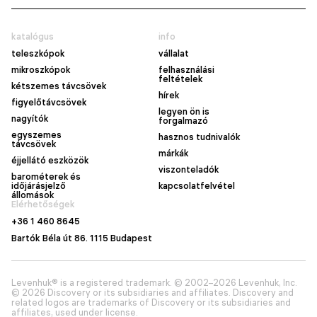
katalógus
info
teleszkópok
vállalat
mikroszkópok
felhasználási
feltételek
kétszemes távcsövek
hírek
figyelőtávcsövek
legyen ön is
nagyítók
forgalmazó
egyszemes
hasznos tudnivalók
távcsövek
márkák
éjjellátó eszközök
viszonteladók
barométerek és
időjárásjelző
kapcsolatfelvétel
állomások
Elérhetőségek
+36 1 460 8645
Bartók Béla út 86. 1115 Budapest
Levenhuk® is a registered trademark. © 2002–2026 Levenhuk, Inc.
© 2026 Discovery or its subsidiaries and affiliates. Discovery and
related logos are trademarks of Discovery or its subsidiaries and
affiliates, used under license.