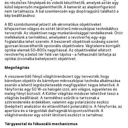
és részletes fényképek és videók készíthetők, amelyek aztán egy
külső képernyőn megjeleníthetők. A kamerát az alapkonfiguráció
nem tartalmazza. A bal szemlencsén egy dioptriagyűrű található a
kép beállításához.
A BD szimbólummal jelzett sík-akromatikus objektíveket
kifejezetten világos és sötét látóterű mikroszkópiai technikákhoz
tervezték. Az objektíven nagy munkatávolsággal rendelkeznek. Ötöt
mellékelünk a termékhez, amelyeket a revolverfej egy-egy
foglalatába lehet szerelni. A beszerelt objektívek szükség szerint
gyorsan kicserélhetők opcionális objektívekre. Végtelenre korrigált
optikai elemek 50–800x nagyítással. Az objektívekkel ellátott
revolverfej a belső tér felé van tájolva – a felhasználó láthatja az
optikai útvonalba behelyezett objektívet.
Megvilágítás
A visszaverődő fényű világítórendszert úgy tervezték, hogy
bármilyen objektív és bármilyen mikroszkópiai technika alkalmazása
esetén a lehető legrészletesebb megfigyelést tegye lehetővé. A
fényforrás egy 50 W-os halogén izzó, ami világos, egyenletes és
meleg fényt biztosít. A Köhler világítási módszer lehetővé teszi a
világítás beállítását. A termékhez szűrők is tartoznak a
színrenderelés érdekében, valamint egy polarizációs eszköz
(beépített analizátor és eltávolítható polarizáló) is. A fényforrás, az
apertúra és a tárgyoldali diafragmák központosíthatók. A
világítórendszer egy sötét látóterű eszközt is tartalmaz.
Tárgyasztal és fókuszáló mechanizmus