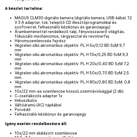
A készlet tartalma:
MAGUS CLM30 digitális kamera (digitális kamera, USB-kábel, 12
V 3 A adapter, tok, telepítő CD illesztőprogramokkal és
szoftverrel, felhasználói kézikönyv és garanciajegy)
Árambemenettel rendelkező talp, fényvisszaverő világítás,
fókuszáló mechanizmus, tárgyasztal és revolverfej
Háromszemlencsés fejrész
Végtelen síkú akromatikus objektív: PL H 5x/0,12 BD SzM 9,7
mm
Végtelen síkú akromatikus objektív: PL H 10x/0,25 BD SzM 9,3
mm
Végtelen síkú akromatikus objektív: PL H 20x/0,40 BD SzM 7,2
mm
Végtelen síkú akromatikus objektív: PL H 50х/0,70 BD SzM 2,5
mm
Végtelen síkú akromatikus objektív: PL H 80x/0,80 BD SzM: 0,8
mm
10x/22 mm-es szemlencse hosszú szemtávolsággal (2 db)
C-csatlakozós adapter 1x
Imbuszkulcs
Váltóáramú (AC) tápkábel
Porvédő
Felhasználói kézikönyv és garanciajegy
Igény esetén rendelkezésre áll:
10x/22 mm skálázott szemlencse