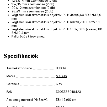
12,5x/14 mm szemlencse (2 db)
15x/15 mm szemlencse (2 db)
20x/12 mm szemlencse (2 db)
25x/9 mm szemlencse (2 db)
Végtelen síkú akromatikus objektív: PL H 40x/0,60 BD SzM 3,0
mm
Végtelen síkú akromatikus objektív: PL H 60x/0,70 BD SzM 1,9
mm
Végtelen síkú akromatikus objektív: PL H 100х/0,85 (száraz) BD
SzM 0,4 mm
Kalibrációs tárgylemez
Specifikációk
Termékazonosító
83034
Márka
MAGUS
Garancia
5 év
EAN
5905555018423
A csomag méretei (HxSzxM):
58x49x60 cm