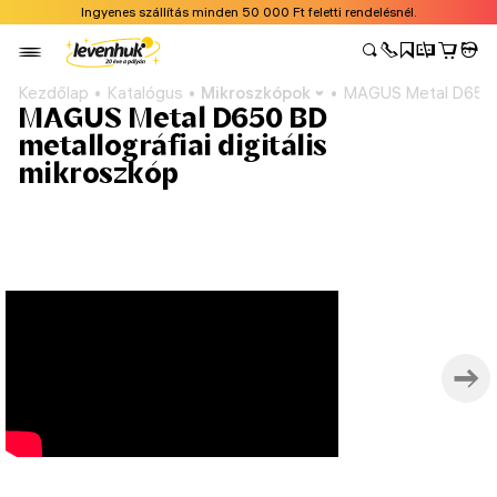
Ingyenes szállítás minden 50 000 Ft feletti rendelésnél.
Kezdőlap
Katalógus
Mikroszkópok
MAGUS Metal D650 BD
MAGUS Metal D650 BD
metallográfiai digitális
mikroszkóp