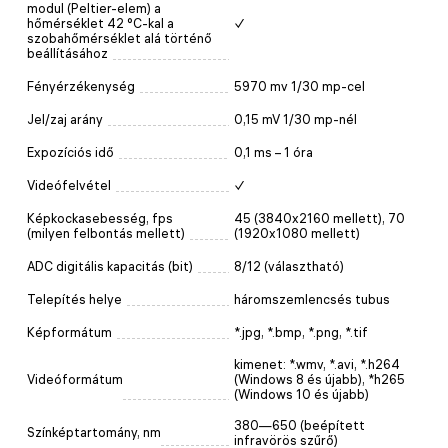
modul (Peltier-elem) a
hőmérséklet 42 °C-kal a
✓
szobahőmérséklet alá történő
beállításához
Fényérzékenység
5970 mv 1/30 mp-cel
Jel/zaj arány
0,15 mV 1/30 mp-nél
Expozíciós idő
0,1 ms – 1 óra
Videófelvétel
✓
Képkockasebesség, fps
45 (3840x2160 mellett), 70
(milyen felbontás mellett)
(1920x1080 mellett)
ADC digitális kapacitás (bit)
8/12 (választható)
Telepítés helye
háromszemlencsés tubus
Képformátum
*.jpg, *.bmp, *.png, *.tif
kimenet: *.wmv, *.avi, *.h264
Videóformátum
(Windows 8 és újabb), *h265
(Windows 10 és újabb)
380—650 (beépített
Színképtartomány, nm
infravörös szűrő)