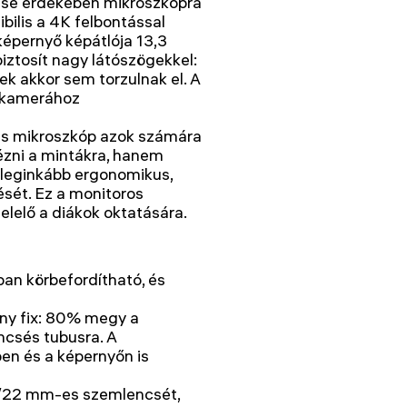
tése érdekében mikroszkópra
bilis a 4K felbontással
pernyő képátlója 13,3
biztosít nagy látószögekkel:
nek akkor sem torzulnak el. A
a kamerához
és mikroszkóp azok számára
ézni a mintákra, hanem
 leginkább ergonomikus,
ését. Ez a monitoros
lelő a diákok oktatására.
an körbefordítható, és
rány fix: 80% megy a
csés tubusra. A
en és a képernyőn is
x/22 mm-es szemlencsét,