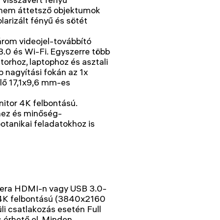
s nem áttetsző objektumok
arizált fényű és sötét
rom videojel-továbbító
3.0 és Wi-Fi. Egyszerre több
torhoz, laptophoz és asztali
 nagyítási fokán az 1x
elő 17,1x9,6 mm-es
nitor 4K felbontású.
hez és minőség-
botanikai feladatokhoz is
mera HDMI-n vagy USB 3.0-
, 4K felbontású (3840x2160
li csatlakozás esetén Full
érhető el. Minden