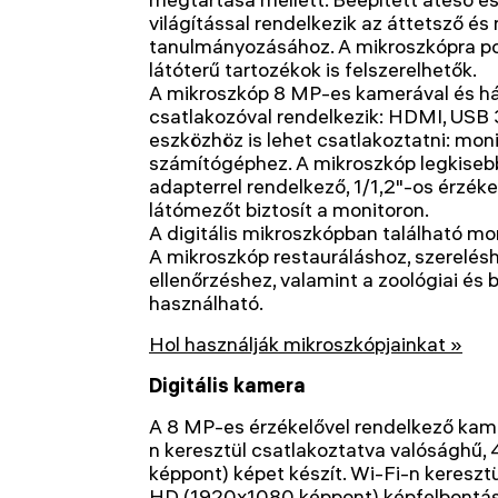
világítással rendelkezik az áttetsző é
tanulmányozásához. A mikroszkópra pol
látóterű tartozékok is felszerelhetők.
A mikroszkóp 8 MP-es kamerával és há
csatlakozóval rendelkezik: HDMI, USB 
eszközhöz is lehet csatlakoztatni: moni
számítógéphez. A mikroszkóp legkisebb
adapterrel rendelkező, 1/1,2"-os érzék
látómezőt biztosít a monitoron.
A digitális mikroszkópban található mo
A mikroszkóp restauráláshoz, szerelés
ellenőrzéshez, valamint a zoológiai és 
használható.
Hol használják mikroszkópjainkat »
Digitális kamera
A 8 MP-es érzékelővel rendelkező ka
n keresztül csatlakoztatva valósághű
képpont) képet készít. Wi-Fi-n keresztü
HD (1920x1080 képpont) képfelbontás 