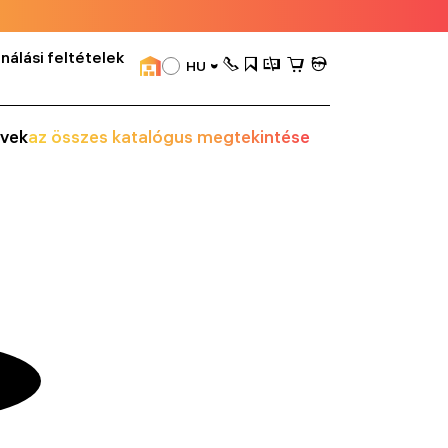
nálási feltételek
HU
vek
az összes katalógus megtekintése