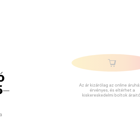
ó
5–
Az ár kizárólag az online áruhá
érvényes, és eltérhet a
kiskereskedelmi boltok áraitó
a