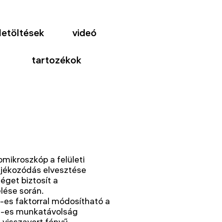
letöltések
videó
tartozékok
omikroszkóp a felületi
tájékozódás elvesztése
éget biztosít a
ése során.
-es faktorral módosítható a
m-es munkatávolság
 visszavert fényű