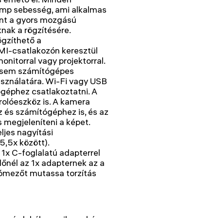
mp sebesség, ami alkalmas
int a gyors mozgású
ak a rögzítésére.
ögzíthető a
I-csatlakozón keresztül
nitorral vagy projektorral.
 sem számítógépes
asználatára. Wi-Fi vagy USB
ógéphez csatlakoztatni. A
rolóeszköz is. A kamera
 és számítógéphez is, és az
 megjeleníteni a képet.
ljes nagyítási
5,5x között).
 1x C-foglalatú adapterrel
lőnél az 1x adapternek az a
tómezőt mutassa torzítás