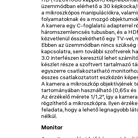
üzemmódban elérhető a 30 képkocka/
a mikroszkópos manipulációkra, valam
folyamatoknak és a mozgó objektumokn
A kamera egy C-foglalatú adapterrel r
háromszemlencsés tubusban, és a HDM
közvetlenül összeköthető egy TV-vel, mo
Ebben az üzemmódban nincs szükség
kapcsolatra, sem további szoftverek h
3.0 interfészen keresztül lehet számít
készlet része a szoftvert tartalmazó tá
egyszerre csatlakoztatható monitorhoz
összes csatlakoztatott eszközön képes
A kamera a mikroszkóp objektívjének te
tartományában használható (0,65x és 
Az érzékelő mérete 1/1,2", így a kamera
rögzíthető a mikroszkópra. Ilyen érzéke
feladata, hogy a lehető legnagyobb lá
nélkül.
Monitor