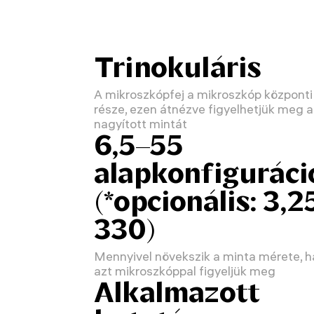
Trinokuláris
A mikroszkópfej a mikroszkóp központi
része, ezen átnézve figyelhetjük meg a
nagyított mintát
6,5–55
alapkonfiguráci
(*opcionális: 3,2
330)
Mennyivel növekszik a minta mérete, h
azt mikroszkóppal figyeljük meg
Alkalmazott