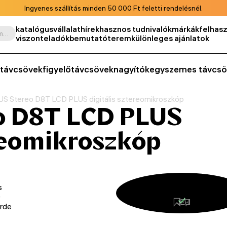
Ingyenes szállítás minden 50 000 Ft feletti rendelésnél.
katalógus
vállalat
hírek
hasznos tudnivalók
márkák
felhasz
Keresés termék, cikkszám, kategória stb. szerint
viszonteladók
bemutatóterem
különleges ajánlatok
távcsövek
figyelőtávcsövek
nagyítók
egyszemes távcsö
S Stereo D8T LCD PLUS digitális sztereomikroszkóp
o D8T LCD PLUS
ereomikroszkóp
s
D
erde