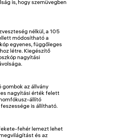
volság is, hogy szemüvegben
zveszteség nélkül, a 105
lett módosítható a
zkóp egyenes, függőleges
oz létre. Kiegészítő
oszkóp nagyítási
ávolsága.
tó gombok az állvány
s nagyítási érték felett
inomfókusz-állító
feszessége is állítható.
fekete-fehér lemezt lehet
megvilágítást és az