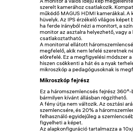
A monitor a valós idejű kép megjelení
szerelt kamerához csatlakozik. Kompati
működő MAGUS HDMI kamerákkal. A ké
hüvelyk. Az IPS érzékelő világos képet 
ha ferde irányból nézi a monitort, a szí
monitor az asztalra helyezhető, vagy 
csatlakoztatható.
A monitorral ellátott háromszemlencs
megfelelő, akik nem lefelé szeretnek n
előrefelé. Ez a megfigyelési módszer a
hiszen csökkenti a hát és a nyak terhel
mikroszkóp a pedagógusoknak is megfe
Mikroszkóp fejrész
Ez a háromszemlencsés fejrész 360°-b
bármilyen kívánt állásban rögzíthető.
A fény útja nem változik. Az osztási a
szemlencsére, és 20% a háromszemlen
felhasználó egyidejűleg a szemlencséb
figyelheti a képet.
Az alapkonfiguráció tartalmazza a 10