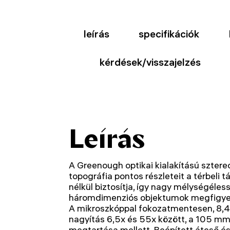
leírás
specifikációk
kérdések/visszajelzés
Leírás
A Greenough optikai kialakítású sztere
topográfia pontos részleteit a térbeli 
nélkül biztosítja, így nagy mélységéless
háromdimenziós objektumok megfigyel
A mikroszkóppal fokozatmentesen, 8,4
nagyítás 6,5x és 55x között, a 105 m
megtartása mellett. Beépített áteső és