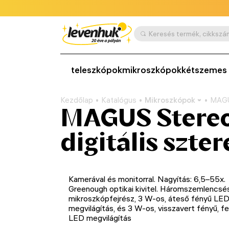
teleszkópok
mikroszkópok
kétszemes 
Kezdőlap
Katalógus
Mikroszkópok
MAGU
MAGUS Stere
digitális szt
Kamerával és monitorral. Nagyítás: 6,5–55х.
Greenough optikai kivitel. Háromszemlencsé
mikroszkópfejrész, 3 W-os, áteső fényű LE
megvilágítás, és 3 W-os, visszavert fényű, f
LED megvilágítás