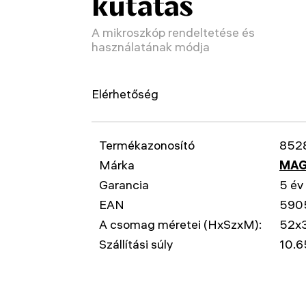
kutatás
A mikroszkóp rendeltetése és
használatának módja
Elérhetőség
Termékazonosító
852
Márka
MAG
Garancia
5 év
EAN
590
A csomag méretei (HxSzxM):
52x
Szállítási súly
10.6