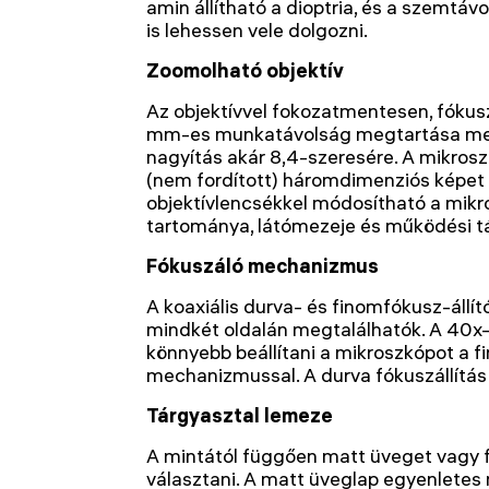
amin állítható a dioptria, és a szemtá
is lehessen vele dolgozni.
Zoomolható objektív
Az objektívvel fokozatmentesen, fókus
mm-es munkatávolság megtartása mel
nagyítás akár 8,4-szeresére. A mikros
(nem fordított) háromdimenziós képet h
objektívlencsékkel módosítható a mikr
tartománya, látómezeje és működési t
Fókuszáló mechanizmus
A koaxiális durva- és finomfókusz-állí
mindkét oldalán megtalálhatók. A 40x-e
könnyebb beállítani a mikroszkópot a f
mechanizmussal. A durva fókuszállítás 
Tárgyasztal lemeze
A mintától függően matt üveget vagy 
választani. A matt üveglap egyenletes 