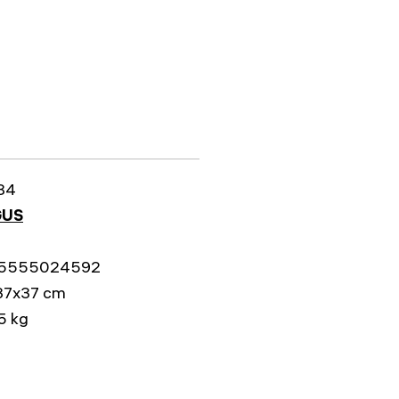
84
US
5555024592
37x37 cm
5 kg