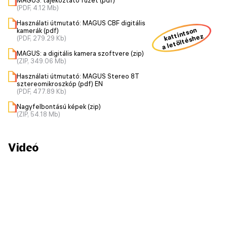
MAGUS: tájékoztató füzet (pdf)
(PDF, 4.12 Mb)
Használati útmutató: MAGUS CBF digitális
kattintson
kamerák (pdf)
a letöltéshez
(PDF, 279.29 Kb)
MAGUS: a digitális kamera szoftvere (zip)
(ZIP, 349.06 Mb)
Használati útmutató: MAGUS Stereo 8T
sztereomikroszkóp (pdf) EN
(PDF, 477.89 Kb)
Nagyfelbontású képek (zip)
(ZIP, 54.18 Mb)
Videó