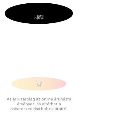
Az ár kizárólag az online áruházra
érvényes, és eltérhet a
kiskereskedelmi boltok áraitól.