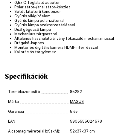
0,5x C-foglalatú adapter
Polarizátor-/analizátor-készlet
Sötét látóterű kondenzor
Gyűrűs világítóelem
Gyűrűs lámpa polarizátorral
Gyűrűs lámpa szektorvezérléssel
Duál gégecső lámpa
Mechanikus tárgyasztal
Általános használatú állvány fókuszáló mechanizmussal
Drágakő-kapocs
Monitor és digitális kamera HDMI-interfésszel
Kalibrációs tárgylemez
Specifikációk
Termékazonosító
85282
Márka
MAGUS
Garancia
5 év
EAN
5905555024578
A csomag méretei (HxSzxM):
52x37x37 cm