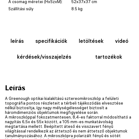
A csomag méretei (HxSzxM):
52x37x37 cm
Szállítási súly
8.5 kg
leírás
specifikációk
letöltések
videó
kérdések/visszajelzés
tartozékok
Leírás
A Greenough optikai kialakítású sztereomikroszkóp a felületi
topográfia pontos részleteit a térbeli tájékozódás elvesztése
nélkül biztosítja, így nagy mélységélességet biztosít a
háromdimenziós objektumok megfigyelése során.
A mikroszkóppal fokozatmentesen, 8,4-es faktorral módosítható a
nagyítás 6,5x és 55x között, a 105 mm-es munkatávolság
megtartása mellett. Beépített áteső és visszavert fényű
világítással rendelkezik az áttetsző és nem áttetsző objektumok
tanulmányozásához. A mikroszkópra polarizált fényű és sötét