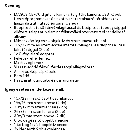
Csomag:
MAGUS CBF70 digitális kamera, (digitális kamera, USB-kábel,
illesztőprogramokat és szoftvert tartalmazó tárolóeszköz,
használati útmutató és garanciajegy)
Beépített, áteső fényű világítással és beépített tápegységgel
ellátott talapzat, valamint fókuszálási szerkezettel rendelkező
állvány
Mikroszkópfejrész – objektív és szemlencsetubusok
10x/22 mm-es szemlencse szemtávolsággal és dioptriaállítási
lehetőséggel (2 db)
1х C-foglalatú adapter
Fekete-fehér lemez
Matt üveglemez
Visszaverődő fényű, ferdeszögű világítótest
A mikroszkóp tápkábele
Porvédő
Használati útmutató és garanciajegy
Igény esetén rendelkezésre áll:
10x/22 mm skálázott szemlencse
15х/16 mm szemlencse (2 db)
20х/12 mm szemlencse (2 db)
25х/9 mm szemlencse (2 db)
30х/8 mm szemlencse (2 db)
0,5x kiegészítő objektívlencse
1,5x kiegészítő objektívlencse
2x kiegészítő objektívlencse