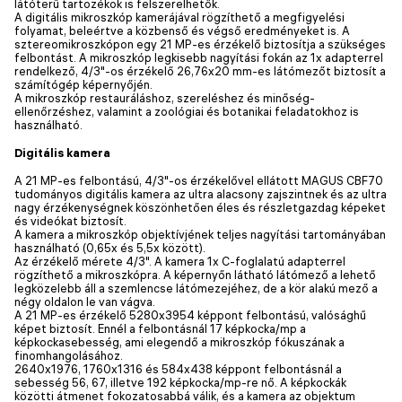
látóterű tartozékok is felszerelhetők.
A digitális mikroszkóp kamerájával rögzíthető a megfigyelési
folyamat, beleértve a közbenső és végső eredményeket is. A
sztereomikroszkópon egy 21 MP-es érzékelő biztosítja a szükséges
felbontást. A mikroszkóp legkisebb nagyítási fokán az 1x adapterrel
rendelkező, 4/3"-os érzékelő 26,76x20 mm-es látómezőt biztosít a
számítógép képernyőjén.
A mikroszkóp restauráláshoz, szereléshez és minőség-
ellenőrzéshez, valamint a zoológiai és botanikai feladatokhoz is
használható.
Digitális kamera
A 21 MP-es felbontású, 4/3"-os érzékelővel ellátott MAGUS CBF70
tudományos digitális kamera az ultra alacsony zajszintnek és az ultra
nagy érzékenységnek köszönhetően éles és részletgazdag képeket
és videókat biztosít.
A kamera a mikroszkóp objektívjének teljes nagyítási tartományában
használható (0,65x és 5,5x között).
Az érzékelő mérete 4/3". A kamera 1x C-foglalatú adapterrel
rögzíthető a mikroszkópra. A képernyőn látható látómező a lehető
legközelebb áll a szemlencse látómezejéhez, de a kör alakú mező a
négy oldalon le van vágva.
A 21 MP-es érzékelő 5280x3954 képpont felbontású, valósághű
képet biztosít. Ennél a felbontásnál 17 képkocka/mp a
képkockasebesség, ami elegendő a mikroszkóp fókuszának a
finomhangolásához.
2640x1976, 1760x1316 és 584x438 képpont felbontásnál a
sebesség 56, 67, illetve 192 képkocka/mp-re nő. A képkockák
közötti átmenet fokozatosabbá válik, és a kamera az objektum