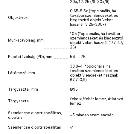
20x/12; 25x/9; 30x/8)
0,65–5,5х (*opcionális, ha
további szemlencséket és
Objektívek
kiegészítő objektíveket
használ: 3,25–330х)
105 (*opcionális, ha további
szemlencséket és kiegészítő
Munkatávolság, mm
objektíveket használ: 177, 47,
26)
Pupillatávolság (PD), mm
54 — 75
33,8–4 (*opcionális, ha
további szemlencséket és
Látómező, mm
objektívlencséket használ:
67,7–0,9)
Tárgyasztal, mm
Ø95
fekete/fehér lemez, átlátszó
Tárgyasztal
lemez
Szemlencse dioptriabeállítás,
±5 minden szemlencsén
dioptria
Szemlencse dioptriabeállítás
✓