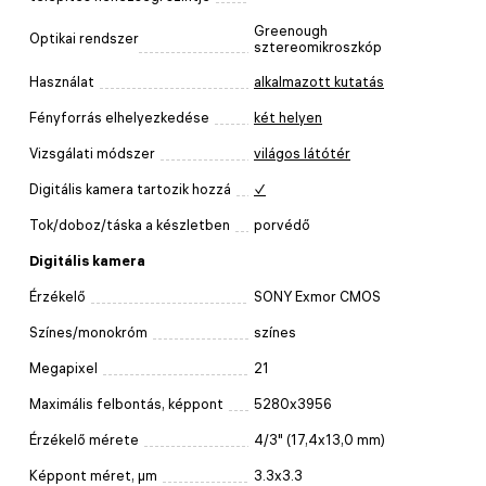
Greenough
Optikai rendszer
sztereomikroszkóp
Használat
alkalmazott kutatás
Fényforrás elhelyezkedése
két helyen
Vizsgálati módszer
világos látótér
Digitális kamera tartozik hozzá
✓
Tok/doboz/táska a készletben
porvédő
Digitális kamera
Érzékelő
SONY Exmor CMOS
Színes/monokróm
színes
Megapixel
21
Maximális felbontás, képpont
5280x3956
Érzékelő mérete
4/3" (17,4x13,0 mm)
Képpont méret, μm
3.3x3.3