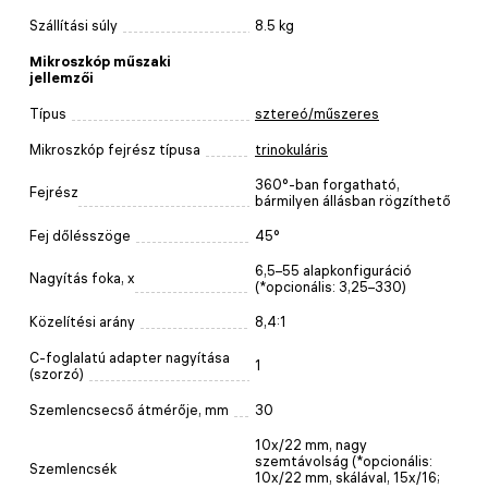
Szállítási súly
8.5 kg
Mikroszkóp műszaki
jellemzői
Típus
sztereó/műszeres
Mikroszkóp fejrész típusa
trinokuláris
360°-ban forgatható,
Fejrész
bármilyen állásban rögzíthető
Fej dőlésszöge
45°
6,5–55 alapkonfiguráció
Nagyítás foka, x
(*opcionális: 3,25–330)
Közelítési arány
8,4:1
C-foglalatú adapter nagyítása
1
(szorzó)
Szemlencsecső átmérője, mm
30
10x/22 mm, nagy
szemtávolság (*opcionális:
Szemlencsék
10x/22 mm, skálával, 15x/16;