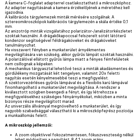
A kamera C-foglalat adapterrel csatlakoztatható a mikroszkóphoz.
Az adapter nagyításának a kamera érzékelőjének a méretéhez kell
igazodnia.
A kalibrációs tárgylemezek minták mérésére szolgálnak. A
sztereomikroszkópok kalibrációs tárgylemezén a skála értéke 0,1
mm.
Az anizotróp minták vizsgálatához polarizátor-/analizátorkészletet
szoktak használni. A drágakőkapoccsal felszerelt sötét látóterű
kondenzor segítségével féldrágaköveket és drágaköveket
tanulmányozhat.
Ha visszavert fényben a munkaterület árnyékmentes
megvilágítására van szükség, akkor gyűrűs lámpát szoktak használni.
A polarizálóval ellátott gyűrűs lámpa miatt a fényes fémfelületek
nem csillognak a képeken.
A mechanikus tárgyasztal lehetővé teszi a minták akadásmentes és
gördülékeny mozgatását két tengelyen, valamint 20x feletti
nagyítás esetén kényelmesebbé teszi a megfigyelést.
A szektorvezérléses gyűrűs lámpával és a flexibilis karú lámpával
finomhangolható a munkaterület megvilágítása. A rendszer a
kiválasztott szögben beengedi a fényt, és így létrehozza a
megfigyelésekhez szükséges fényárnyékokat, miközben a minta
bizonyos része megvilágított marad.
Az univerzális állvánnyal megnövelhető a munkaterület, és így
nagyobb szabadsággal választható ki a mikroszkópfejrész pozíciója
a munkaállomás felett.
A mikroszkóp jellemzői:
A zoom objektívvel fokozatmentesen, fókuszveszteség nélkül
lehet módosítani a nagyítást: 8,4:1 zoom arány