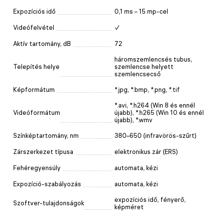
Expozíciós idő
0,1 ms – 15 mp-cel
Videófelvétel
✓
Aktív tartomány, dB
72
háromszemlencsés tubus,
Telepítés helye
szemlencse helyett
szemlencsecső
Képformátum
*.jpg, *.bmp, *.png, *.tif
*.avi, *.h264 (Win 8 és ennél
Videóformátum
újabb), *.h265 (Win 10 és ennél
újabb), *.wmv
Színképtartomány, nm
380–650 (infravörös-szűrt)
Zárszerkezet típusa
elektronikus zár (ERS)
Fehéregyensúly
automata, kézi
Expozíció-szabályozás
automata, kézi
expozíciós idő, fényerő,
Szoftver-tulajdonságok
képméret