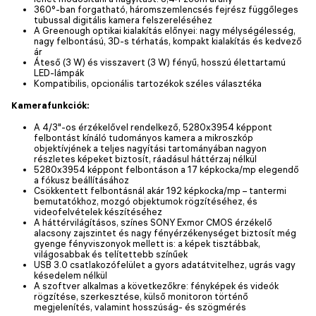
360°-ban forgatható, háromszemlencsés fejrész függőleges
tubussal digitális kamera felszereléséhez
A Greenough optikai kialakítás előnyei: nagy mélységélesség,
nagy felbontású, 3D-s térhatás, kompakt kialakítás és kedvező
ár
Áteső (3 W) és visszavert (3 W) fényű, hosszú élettartamú
LED-lámpák
Kompatibilis, opcionális tartozékok széles választéka
Kamerafunkciók:
A 4/3"-os érzékelővel rendelkező, 5280x3954 képpont
felbontást kínáló tudományos kamera a mikroszkóp
objektívjének a teljes nagyítási tartományában nagyon
részletes képeket biztosít, ráadásul háttérzaj nélkül
5280x3954 képpont felbontáson a 17 képkocka/mp elegendő
a fókusz beállításához
Csökkentett felbontásnál akár 192 képkocka/mp – tantermi
bemutatókhoz, mozgó objektumok rögzítéséhez, és
videofelvételek készítéséhez
A háttérvilágításos, színes SONY Exmor CMOS érzékelő
alacsony zajszintet és nagy fényérzékenységet biztosít még
gyenge fényviszonyok mellett is: a képek tisztábbak,
világosabbak és telítettebb színűek
USB 3.0 csatlakozófelület a gyors adatátvitelhez, ugrás vagy
késedelem nélkül
A szoftver alkalmas a következőkre: fényképek és videók
rögzítése, szerkesztése, külső monitoron történő
megjelenítés, valamint hosszúság- és szögmérés