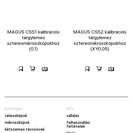
MAGUS CSS1 kalibrációs
MAGUS CSS2 kalibrációs
tárgylemez
tárgylemez
sztereomikroszkópokhoz
sztereomikroszkópokhoz
(0,1)
(XY0,05)
katalógus
info
teleszkópok
vállalat
mikroszkópok
felhasználási
feltételek
kétszemes távcsövek