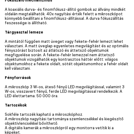
A koaxiális durva- és finomfókusz-állító gombok az állvány mindkét
oldalán megtalálhatók. 40x nagyítási érték felett a mikroszkópot
könnyebb beállítani a finomfókusz-állítással. A durva fókuszállítás
feszessége is állítható.
Tárgyasztal lemeze
A mintától függően matt üveget vagy fekete-fehér lemezt lehet
választani. A matt üveglap egyenletes megvilágítást és az optimális
fényszórást biztosít az átlátszó és áttetsző objektumok
megfigyelése során. A fekete-fehér lemezzel nem áttetsző
objektumok vizsgálhatók egy kontrasztos háttér előtt: világos
objektumokhoz a fekete oldalt, sötét objektumomhoz a fehér oldalt
kell választani.
Fényforrások
A mikroszkóp 3 W-os, áteső fényű LED megvilágítással, valamint 3
W-os, visszavert fényű, ferde LED megvilágítással rendelkezik. A
LED élettartama: 50 000 óra.
Tartozékok
Sokféle tartozék kapható a mikroszkóphoz.
A mikroszkóp nagyítási tartománya szemlencsékkel és kiegészítő
objektívlencsékkel bővíthető.
A digitális kamerák a mikroszkópról egy monitorra vetítik ki a
képeket.