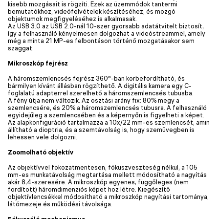
kisebb mozgásait is rögzíti. Ezek az üzemmódok tantermi
bemutatókhoz, videófelvételek készítéséhez, és mozgó
objektumok megfigyeléséhez is alkalmasak.
Az USB 3.0 az USB 2.0-nál 10-szer gyorsabb adatátvitelt biztosít,
így a felhasználó kényelmesen dolgozhat a videóstreammel, amely
még a minta 21 MP-es felbontáson történő mozgatásakor sem
szaggat.
Mikroszkóp fejrész
A háromszemlencsés fejrész 360°-ban körbefordítható, és
bármilyen kívánt állásban rögzíthető. A digitális kamera egy C-
foglalatú adapterrel szerelhető a háromszemlencsés tubusba.
A fény útja nem változik. Az osztási arány fix: 80% megy a
szemlencsére, és 20% a háromszemlencsés tubusra. A felhasználó
egyidejűleg a szemlencsében és a képernyőn is figyelheti a képet.
Az alapkonfiguráció tartalmazza a 10x/22 mm-es szemlencsét, amin
állítható a dioptria, és a szemtávolság is, hogy szemüvegben is
lehessen vele dolgozni.
Zoomolható objektív
Az objektívvel fokozatmentesen, fókuszveszteség nélkül, a 105
mm-es munkatávolság megtartása mellett módosítható a nagyítás
akár 8,4-szeresére. A mikroszkóp egyenes, függőleges (nem
fordított) háromdimenziós képet hoz létre. Kiegészítő
objektívlencsékkel módosítható a mikroszkóp nagyítási tartománya,
látómezeje és működési távolsága.
Fókuszáló mechanizmus