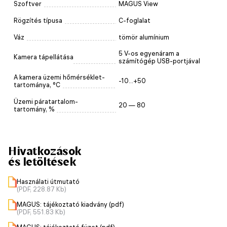
Szoftver
MAGUS View
Rögzítés típusa
C-foglalat
Váz
tömör alumínium
5 V-os egyenáram a
Kamera tápellátása
számítógép USB-portjával
A kamera üzemi hőmérséklet-
-10...+50
tartománya, °C
Üzemi páratartalom-
20 — 80
tartomány, %
Hivatkozások
és letöltések
Használati útmutató
(PDF, 228.87 Kb)
MAGUS: tájékoztató kiadvány (pdf)
(PDF, 551.83 Kb)