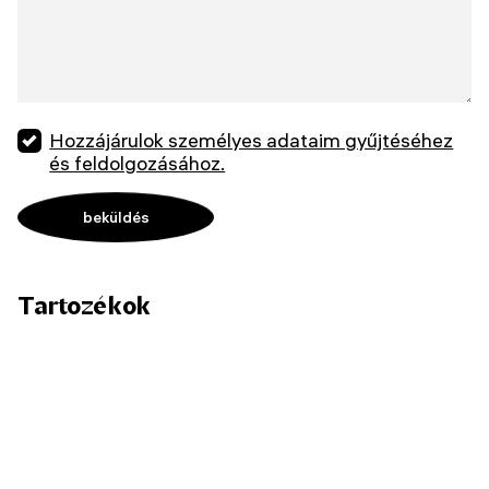
Hozzájárulok személyes adataim gyűjtéséhez
és feldolgozásához.
Tartozékok