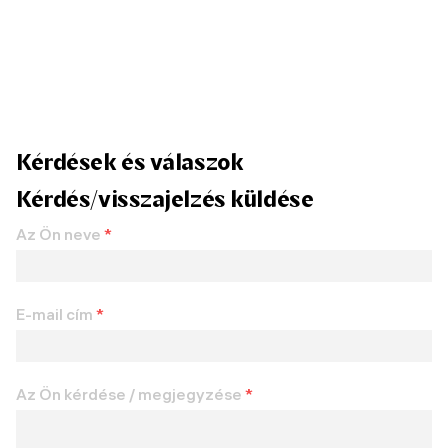
Kérdések és válaszok
Kérdés/visszajelzés küldése
Az Ön neve
*
E-mail cím
*
Az Ön kérdése / megjegyzése
*