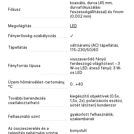
koaxiális, durva (45 mm,
durvafókuszálási
Fókusz
feszességállítással) és finom
(0,002 mm)
Megvilágítás
LED
Fényerősség-szabályozás
✓
váltóáramú (AC) tápellátás,
Tápellátás
115–230/50/60
visszaverődő fényű:
ferdeszögű világítótest – 3
Fényforrás típusa
W-os LED; áteső fényű: 3 W-
os LED
Üzemi hőmérséklet-tartomány,
0...+40
°C
kiegészítő objektívek (0,5х,
További berendezés
1,5х, 2х), polarizációs eszköz,
csatlakoztatható
sötét látóterű kondenzor
gyakorlott felhasználók,
Felhasználói szint
szakemberek
Az összeszerelés és a
bonyolult
telepítés nehézségi szintje