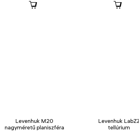
Levenhuk M20
Levenhuk LabZ
nagyméretű planiszféra
tellúrium