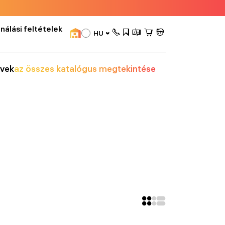
nálási feltételek
HU
vek
az összes katalógus megtekintése