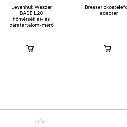
Levenhuk Wezzer
Bresser okostelef
BASE L20
adapter
hőmérséklet- és
páratartalom-mérő
info