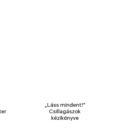
„Láss mindent!”
ter
Csillagászok
kézikönyve