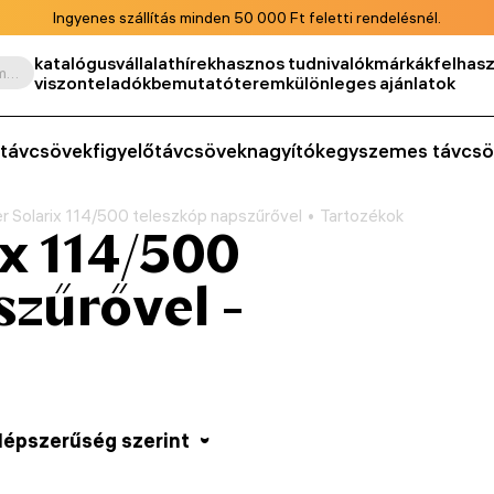
Ingyenes szállítás minden 50 000 Ft feletti rendelésnél.
katalógus
vállalat
hírek
hasznos tudnivalók
márkák
felhasz
Keresés termék, cikkszám, kategória stb. szerint
viszonteladók
bemutatóterem
különleges ajánlatok
távcsövek
figyelőtávcsövek
nagyítók
egyszemes távcsö
r Solarix 114/500 teleszkóp napszűrővel
Tartozékok
ix 114/500
szűrővel -
épszerűség szerint