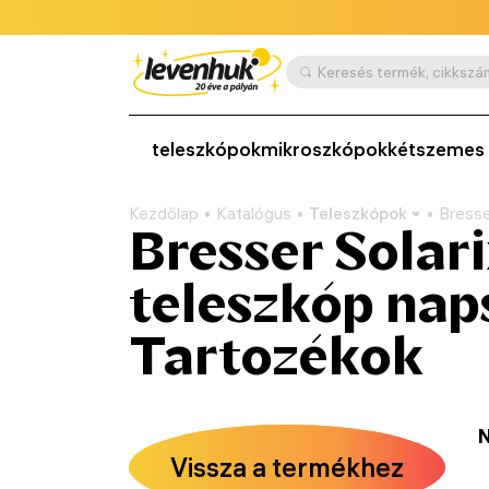
teleszkópok
mikroszkópok
kétszemes 
Kezdőlap
Katalógus
Teleszkópok
Bresse
Bresser Solar
teleszkóp nap
Tartozékok
N
Vissza a termékhez