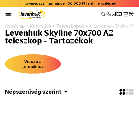
Ingyenes szállítás minden 50 000 Ft feletti rendelésnél.
Kezdőlap
Katalógus
Teleszkópok
Levenhuk Skyline 70
Levenhuk Skyline 70x700 AZ
teleszkóp - Tartozékok
Vissza a
termékhez
Népszerűség szerint