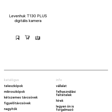
Levenhuk T130 PLUS
digitális kamera
katalógus
info
teleszkópok
vállalat
mikroszkópok
felhasználási
feltételek
kétszemes távcsövek
hírek
figyelőtávcsövek
legyen ön is
nagyítók
forgalmazó