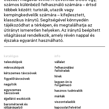
számos különböző felhasználó számára – értsd
többek között: turisták, utazók vagy
kempingkedvelők számára – kifejlesztett,
klasszikus iránytű. Segítségével könnyedén
tájékozódhat a térképen, és megtalálhatja az
útirányt ismeretlen helyeken. Az iránytű beépített
világítással rendelkezik, amely révén nappal és
éjszaka egyaránt használható.
katalógus
info
teleszkópok
vállalat
mikroszkópok
felhasználási
feltételek
kétszemes távcsövek
hírek
figyelőtávcsövek
legyen ön is
nagyítók
forgalmazó
egyszemes
hasznos tudnivalók
távcsövek
márkák
éjjellátó eszközök
viszonteladók
barométerek és
időjárásjelző
kapcsolatfelvétel