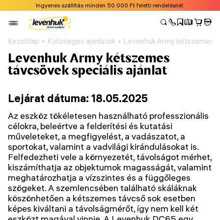
Ingyenes szállítás minden 50 000 Ft feletti rendelésnél.
Kezdőlap
Különleges ajánlatok
Levenhuk Army kétszemes táv
Levenhuk Army kétszemes
távcsövek speciális ajánlat
Lejárat dátuma: 18.05.2025
Az eszköz tökéletesen használható professzionális
célokra, beleértve a felderítési és kutatási
műveleteket, a megfigyelést, a vadászatot, a
sportokat, valamint a vadvilági kirándulásokat is.
Felfedezheti vele a környezetét, távolságot mérhet,
kiszámíthatja az objektumok magasságát, valamint
meghatározhatja a vízszintes és a függőleges
szögeket. A szemlencsében található skáláknak
köszönhetően a kétszemes távcső sok esetben
képes kiváltani a távolságmérőt, így nem kell két
eszközt magával vinnie. A Levenhuk DC65 egy,