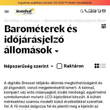
Ingyenes szállítás minden 50 000 Ft feletti rendelésnél.
Kezdőlap
Katalógus
Barométerek és időjárásjelző állomá
Barométerek és
időjárásjelző
állomások
Raktáron
Népszerűség szerint
A digitális Bresser időjárás-állomás megbízhatóságáról és
jól átgondolt, vonzó megjelenéséről ismert. A könnyű,
kompakt váz erős műanyagból, kiváló minőségű, egyértelmű
szimbólumokat mutató LCD-kijelzőkkel készült. A kültéri
mérésekhez számos modellt külső érzékelőkkel szereltek
fel. A fő modul dolgozza fel és jeleníti meg a kijelzőn az