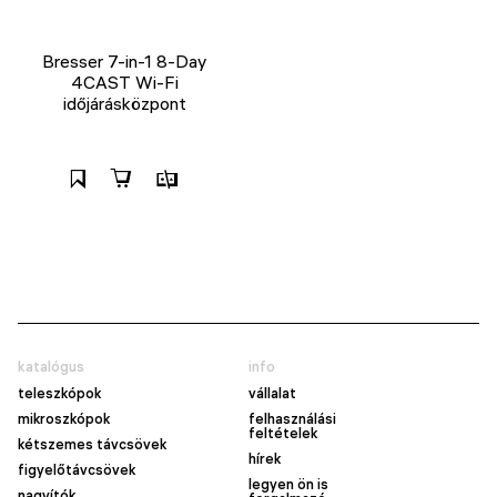
Bresser 7-in-1 8-Day
4CAST Wi-Fi
időjárásközpont
katalógus
info
teleszkópok
vállalat
mikroszkópok
felhasználási
feltételek
kétszemes távcsövek
hírek
figyelőtávcsövek
legyen ön is
nagyítók