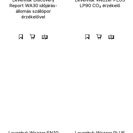
Report WA30 időjárás-
LP90 CO₂ érzékelő
állomás szállópor
érzékelővel
Levenhuk Wezzer SN10
Levenhuk Wezzer PLUS