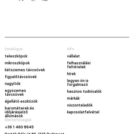
katalógus
info
teleszkópok
vállalat
mikroszkópok
felhasználási
feltételek
kétszemes távcsövek
hírek
figyelőtávcsövek
legyen ön is
nagyítók
forgalmazó
egyszemes
hasznos tudnivalók
távcsövek
márkák
éjjellátó eszközök
viszonteladók
barométerek és
időjárásjelző
kapcsolatfelvétel
állomások
Elérhetőségek
+36 1 460 8645