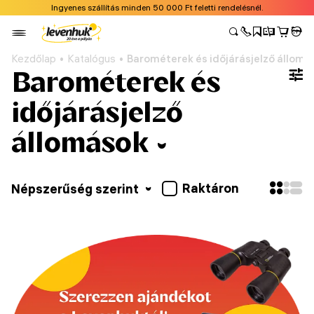
Ingyenes szállítás minden 50 000 Ft feletti rendelésnél.
Kezdőlap
Katalógus
Barométerek és időjárásjelző állomá
Barométerek és
időjárásjelző
állomások
Raktáron
Népszerűség szerint