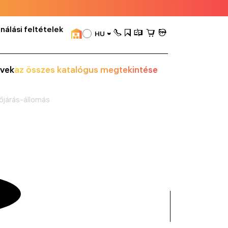
nálási feltételek
HU
vek
az összes katalógus megtekintése
őjárás-állomás
összes
mutatása