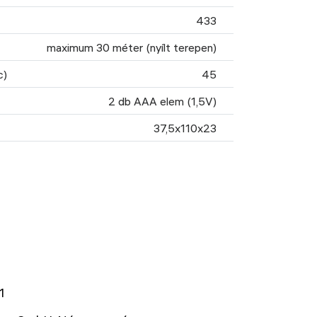
433
maximum 30 méter (nyílt terepen)
c)
45
2 db AAA elem (1,5V)
37,5x110x23
1