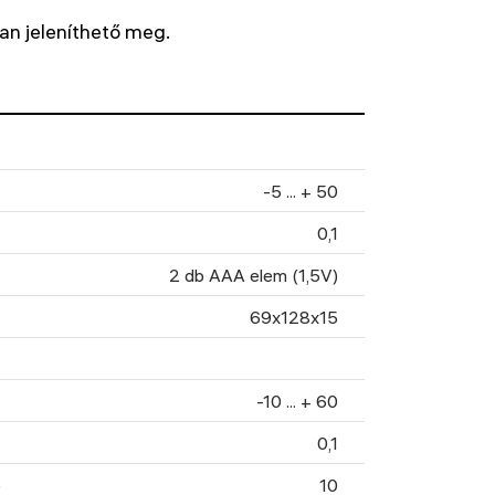
an jeleníthető meg.
-5 ... + 50
0,1
2 db AAA elem (1,5V)
69x128x15
-10 ... + 60
0,1
)
10