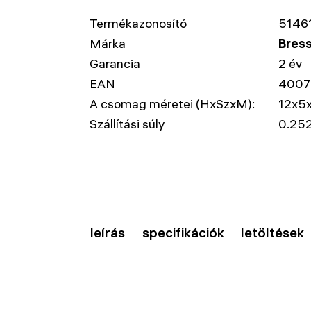
Termékazonosító
5146
Márka
Bres
Garancia
2 év
EAN
4007
A csomag méretei (HxSzxM):
12x5
Szállítási súly
0.252
leírás
specifikációk
letöltések