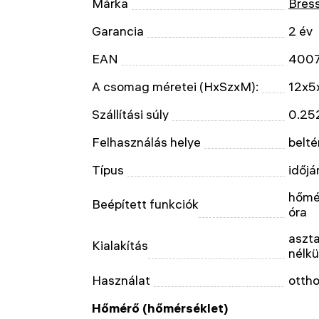
Márka
Bres
Garancia
2 év
EAN
400
A csomag méretei (HxSzxM):
12x5
Szállítási súly
0.25
Felhasználás helye
beltér
Típus
időjá
hőmér
Beépített funkciók
óra
aszta
Kialakítás
nélkü
Használat
ottho
Hőmérő (hőmérséklet)