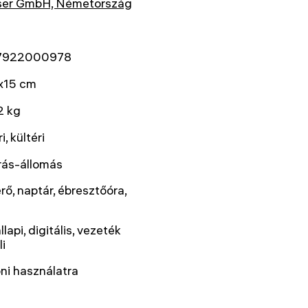
ser GmbH, Németország
7922000978
x15 cm
2 kg
i, kültéri
rás-állomás
ő, naptár, ébresztőóra,
llapi, digitális, vezeték
li
ni használatra