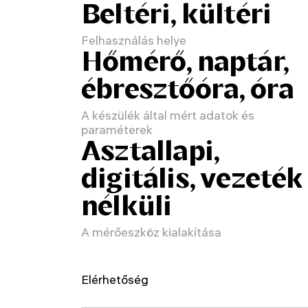
Beltéri, kültéri
Felhasználás helye
Hőmérő, naptár,
ébresztőóra, óra
A készülék által mért adatok és
paraméterek
Asztallapi,
digitális, vezeték
nélküli
A mérőeszköz kialakítása
Elérhetőség