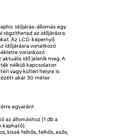
aphic időjárás-állomás egy
 rögzítheted az időjárásra
ókat. Az LCD-képernyő
az időjárásra vonatkozó
sékletre vonatkozó
aktuális idő jelenik meg. A
ték nélküli kapcsolaton
ri vagy kültéri helyre is
 között akár 30 méter
ltérre egyaránt
ó az állomáshoz (1 db a
n kapható).
s, kissé felhős, felhős, esős,