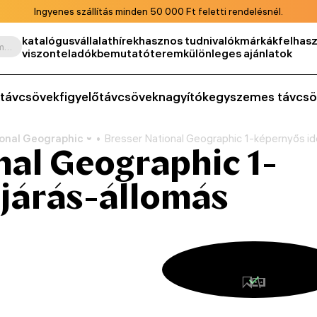
Ingyenes szállítás minden 50 000 Ft feletti rendelésnél.
katalógus
vállalat
hírek
hasznos tudnivalók
márkák
felhasz
Keresés termék, cikkszám, kategória stb. szerint
viszonteladók
bemutatóterem
különleges ajánlatok
távcsövek
figyelőtávcsövek
nagyítók
egyszemes távcsö
ional Geographic
Bresser National Geographic 1-képernyős id
nal Geographic 1-
járás-állomás