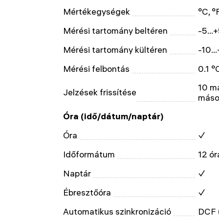
Mértékegységek
°C, °
Mérési tartomány beltéren
-5...
Mérési tartomány kültéren
-10..
Mérési felbontás
0.1 °
10 má
Jelzések frissítése
másod
Óra (idő/dátum/naptár)
Óra
✓
Időformátum
12 ór
Naptár
✓
Ébresztőóra
✓
Automatikus szinkronizáció
DCF 