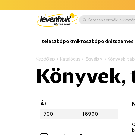
teleszkópok
mikroszkópok
kétszemes 
Kezdőlap
Katalógus
Egyéb
Könyvek, táb
Könyvek, 
Ár
N
O
k