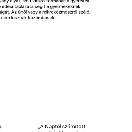
t, vagy olyat, amit kirakó formában a gyerekek
ekedési táblázata segít a gyermekeknek
gát. Az űrről vagy a mikrokozmoszról szóló,
ra nem lesznek közömbösek.
.
„A Naptól számított