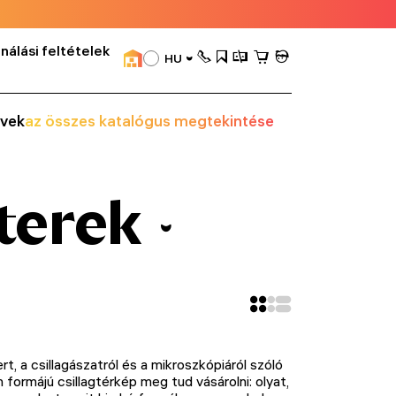
nálási feltételek
HU
vek
az összes katalógus megtekintése
terek
, a csillagászatról és a mikroszkópiáról szóló
formájú csillagtérkép meg tud vásárolni: olyat,