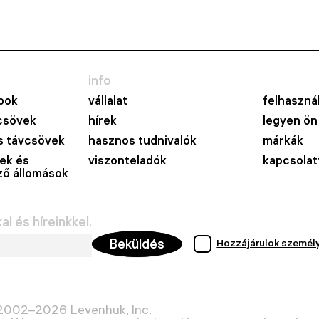
info
pok
vállalat
felhasznál
csövek
hírek
legyen ön
 távcsövek
hasznos tudnivalók
márkák
ek és
viszonteladók
kapcsolat
lző állomások
l és híreinkkel.
Beküldés
Hozzájárulok személ
 2002–2026 Levenhuk, Inc.