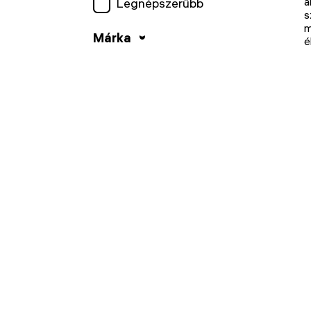
a
Legnépszerűbb
s
m
Márka
é