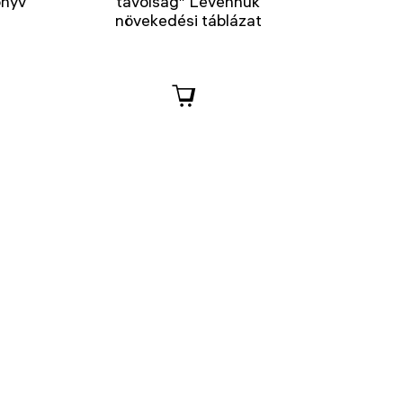
önyv
távolság” Levenhuk
növekedési táblázat