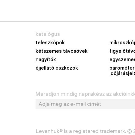
katalógus
teleszkópok
mikroszkó
kétszemes távcsövek
figyelőtáv
nagyítók
egyszemes
éjjellátó eszközök
barométer
időjárásje
Maradjon mindig naprakész az akcióinkka
Levenhuk® is a registered trademark. ©