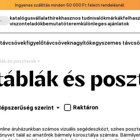
Ingyenes szállítás minden 50 000 Ft feletti rendelésnél.
katalógus
vállalat
hírek
hasznos tudnivalók
márkák
felhasz
Keresés termék, cikkszám, kategória stb. szerint
viszonteladók
bemutatóterem
különleges ajánlatok
távcsövek
figyelőtávcsövek
nagyítók
egyszemes távcsö
lák és poszterek
táblák és posz
Raktáron
épszerűség szerint
nline áruházunkban számos vizuális segédeszközt, színes posztert
önyvet talál az amatőrök bármely korosztálya számára. Bármilyen 