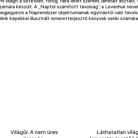
mi világít a sötétben, forog, falra lehet szerelni, laminált asztali
zámára készült. A „Naptól számított távolság”, a Levenhuk növ
egjegyezni a Naprendszer objektumainak egymástól való távolsá
lénk képekkel illusztrált ismeretterjesztő könyvek senki számá
Világűr. A nem üres
Láthatatlan világ