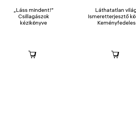
„Láss mindent!”
Láthatatlan világ
Csillagászok
Ismeretterjesztő kö
kézikönyve
Keményfedeles