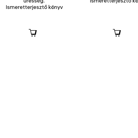
üresség.
Ismeretterjesztő k
Ismeretterjesztő könyv