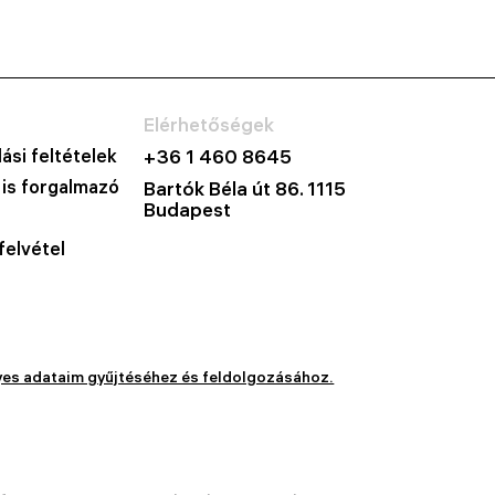
Elérhetőségek
ási feltételek
+36 1 460 8645
 is forgalmazó
Bartók Béla út 86. 1115
Budapest
felvétel
yes adataim gyűjtéséhez és feldolgozásához.