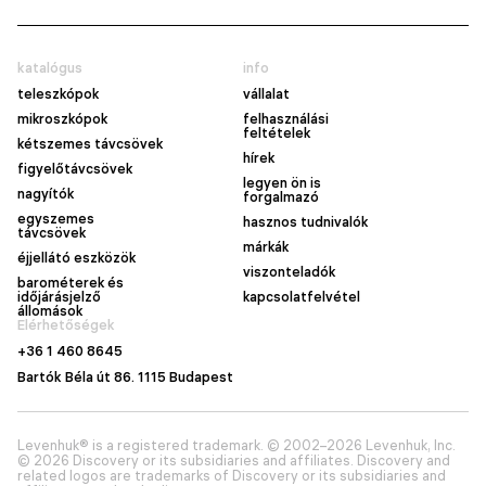
katalógus
info
teleszkópok
vállalat
mikroszkópok
felhasználási
feltételek
kétszemes távcsövek
hírek
figyelőtávcsövek
legyen ön is
nagyítók
forgalmazó
egyszemes
hasznos tudnivalók
távcsövek
márkák
éjjellátó eszközök
viszonteladók
barométerek és
időjárásjelző
kapcsolatfelvétel
állomások
Elérhetőségek
+36 1 460 8645
Bartók Béla út 86. 1115 Budapest
Levenhuk® is a registered trademark. © 2002–2026 Levenhuk, Inc.
© 2026 Discovery or its subsidiaries and affiliates. Discovery and
related logos are trademarks of Discovery or its subsidiaries and