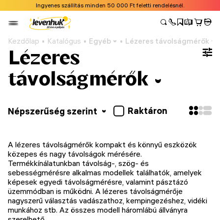
Ingyenes szállítás minden 50 000 Ft feletti rendelésnél.
Kezdőlap
Katalógus
Egyéb
Lézeres távolságmérők
Lézeres
távolságmérők
Raktáron
Népszerűség szerint
A lézeres távolságmérők kompakt és könnyű eszközök
közepes és nagy távolságok mérésére.
Termékkínálatunkban távolság-, szög- és
sebességmérésre alkalmas modellek találhatók, amelyek
képesek egyedi távolságmérésre, valamint pásztázó
üzemmódban is működni. A lézeres távolságmérője
nagyszerű választás vadászathoz, kempingezéshez, vidéki
munkához stb. Az összes modell háromlábú állványra
szerelhető.