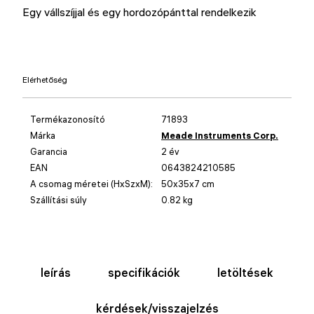
Egy vállszíjjal és egy hordozópánttal rendelkezik
Elérhetőség
Termékazonosító
71893
Márka
Meade Instruments Corp.
Garancia
2 év
EAN
0643824210585
A csomag méretei (HxSzxM):
50x35x7 cm
Szállítási súly
0.82 kg
leírás
specifikációk
letöltések
kérdések/visszajelzés