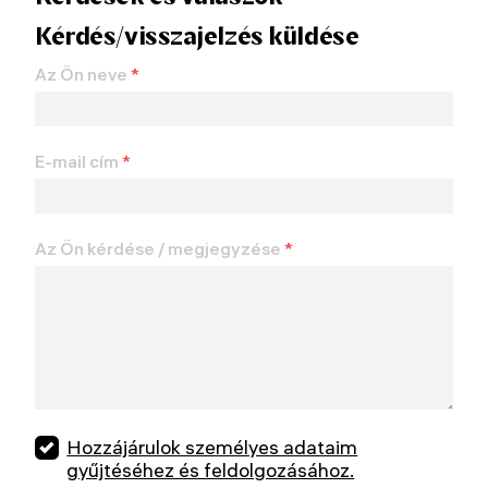
Kérdés/visszajelzés küldése
Az Ön neve
*
E-mail cím
*
Az Ön kérdése / megjegyzése
*
Hozzájárulok személyes adataim
gyűjtéséhez és feldolgozásához.