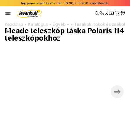
Ingyenes szállítás minden 50 000 Ft feletti rendelésnél.
Kezdőlap
Katalógus
Egyéb
Tasakok, tokok és zsákok
Meade teleszkóp táska Polaris 114
teleszkópokhoz