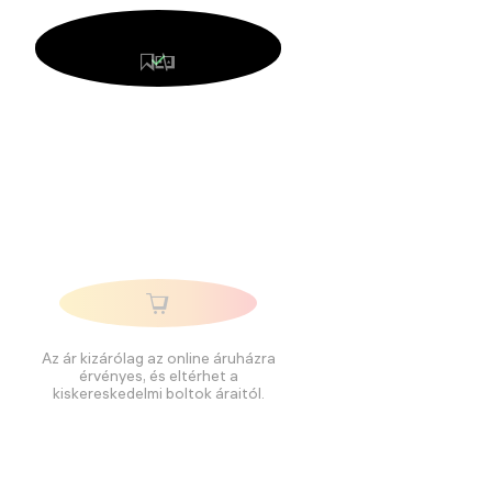
Az ár kizárólag az online áruházra
érvényes, és eltérhet a
kiskereskedelmi boltok áraitól.