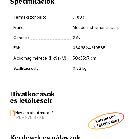
Specifikációk
Termékazonosító
71893
Márka
Meade Instruments Corp.
Garancia
2 év
EAN
0643824210585
A csomag méretei (HxSzxM):
50x35x7 cm
Szállítási súly
0.82 kg
Hivatkozások
és letöltések
Használati útmutató
kattintson
(PDF, 228.87 Kb)
a letöltéshez
Kérdések és válaszok