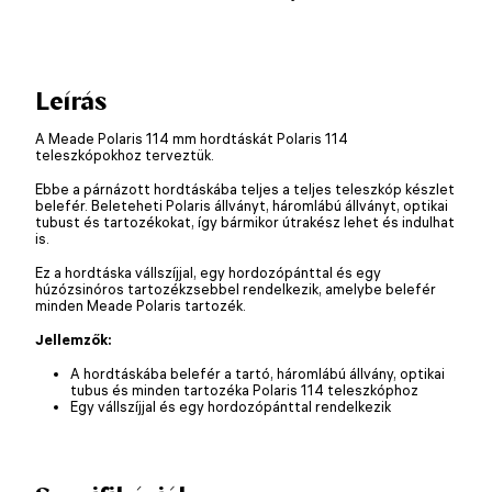
Leírás
A Meade Polaris 114 mm hordtáskát Polaris 114
teleszkópokhoz terveztük.
Ebbe a párnázott hordtáskába teljes a teljes teleszkóp készlet
belefér. Beleteheti Polaris állványt, háromlábú állványt, optikai
tubust és tartozékokat, így bármikor útrakész lehet és indulhat
is.
Ez a hordtáska vállszíjjal, egy hordozópánttal és egy
húzózsinóros tartozékzsebbel rendelkezik, amelybe belefér
minden Meade Polaris tartozék.
Jellemzők:
A hordtáskába belefér a tartó, háromlábú állvány, optikai
tubus és minden tartozéka Polaris 114 teleszkóphoz
Egy vállszíjjal és egy hordozópánttal rendelkezik