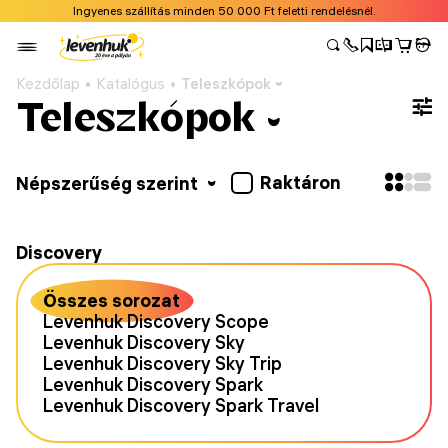
Ingyenes szállítás minden 50 000 Ft feletti rendelésnél.
Kezdőlap
Katalógus
Teleszkópok
Teleszkópok
Raktáron
Népszerűség szerint
Discovery
Összes sorozat
Levenhuk Discovery Scope
Levenhuk Discovery Sky
Levenhuk Discovery Sky Trip
Levenhuk Discovery Spark
Levenhuk Discovery Spark Travel