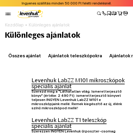
Ingyenes szállítás minden 50 000 Ft feletti rendelésnél.
Kezdőlap
Különleges ajánlatok
Különleges ajánlatok
Összes ajánlat
Ajánlatok teleszkópokra
Ajánlatok
Levenhuk LabZZ M101 mikroszkópok
speciális ajánlat
Szerezd meg a "Láthatatlan világ. Ismeretterjesztő
könyv" (értéke: 2 490 Ft) ismeretterjesztő könyvet
teljesen INGYEN Levenhuk LabZZ M101 e
mikroszkópjaink mellé. Remek kiegészítő az új, élénk
színű mikroszkópod mellé!
Levenhuk LabZZ T1 teleszkóp
speciális ajánlat
Szerezzen INGYEN Levenhuk űrposzter-csomag