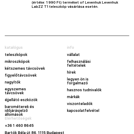
(értéke: 1 990 Ft) terméket of Levenhuk Levenhuk
LabZZ T1 teleszkóp vásárlása esetén.
katalógus
info
teleszkópok
vállalat
mikroszkópok
felhasználási
feltételek
kétszemes távcsövek
hírek
figyelőtávcsövek
legyen ön is
nagyítók
forgalmazó
egyszemes
hasznos tudnivalók
távcsövek
márkák
éjjellátó eszközök
viszonteladók
barométerek és
időjárásjelző
kapcsolatfelvétel
állomások
Elérhetőségek
+36 1 460 8645
Bartók Béla út 86. 1115 Budapest