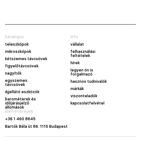
katalógus
info
teleszkópok
vállalat
mikroszkópok
felhasználási
feltételek
kétszemes távcsövek
hírek
figyelőtávcsövek
legyen ön is
nagyítók
forgalmazó
egyszemes
hasznos tudnivalók
távcsövek
márkák
éjjellátó eszközök
viszonteladók
barométerek és
időjárásjelző
kapcsolatfelvétel
állomások
Elérhetőségek
+36 1 460 8645
Bartók Béla út 86. 1115 Budapest