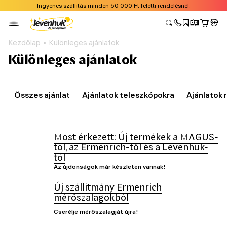
Ingyenes szállítás minden 50 000 Ft feletti rendelésnél.
Kezdőlap
Különleges ajánlatok
Különleges ajánlatok
Összes ajánlat
Ajánlatok teleszkópokra
Ajánlatok
Most érkezett: Új termékek a MAGUS-
tól, az Ermenrich-től és a Levenhuk-
tól
Az újdonságok már készleten vannak!
Új szállítmány Ermenrich
mérőszalagokból
Cserélje mérőszalagját újra!